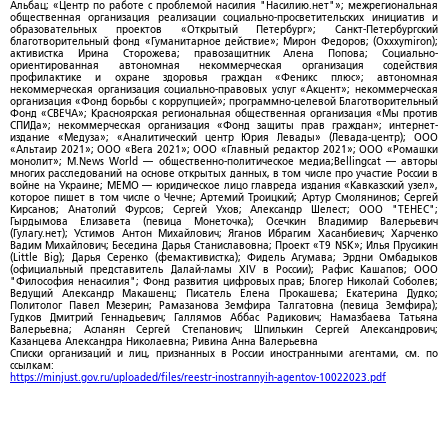
Альбац; «Центр по работе с проблемой насилия "Насилию.нет"»; межрегиональная
общественная организация реализации социально-просветительских инициатив и
образовательных проектов «Открытый Петербург»; Санкт-Петербургский
благотворительный фонд «Гуманитарное действие»; Мирон Федоров; (Oxxxymiron);
активистка Ирина Сторожева; правозащитник Алена Попова; Социально-
ориентированная автономная некоммерческая организация содействия
профилактике и охране здоровья граждан «Феникс плюс»; автономная
некоммерческая организация социально-правовых услуг «Акцент»; некоммерческая
организация «Фонд борьбы с коррупцией»; программно-целевой Благотворительный
Фонд «СВЕЧА»; Красноярская региональная общественная организация «Мы против
СПИДа»; некоммерческая организация «Фонд защиты прав граждан»; интернет-
издание «Медуза»; «Аналитический центр Юрия Левады» (Левада-центр); ООО
«Альтаир 2021»; ООО «Вега 2021»; ООО «Главный редактор 2021»; ООО «Ромашки
монолит»; M.News World — общественно-политическое медиа;Bellingcat — авторы
многих расследований на основе открытых данных, в том числе про участие России в
войне на Украине; МЕМО — юридическое лицо главреда издания «Кавказский узел»,
которое пишет в том числе о Чечне; Артемий Троицкий; Артур Смолянинов; Сергей
Кирсанов; Анатолий Фурсов; Сергей Ухов; Александр Шелест; ООО "ТЕНЕС";
Гырдымова Елизавета (певица Монеточка); Осечкин Владимир Валерьевич
(Гулагу.нет); Устимов Антон Михайлович; Яганов Ибрагим Хасанбиевич; Харченко
Вадим Михайлович; Беседина Дарья Станиславовна; Проект «T9 NSK»; Илья Прусикин
(Little Big); Дарья Серенко (фемактивистка); Фидель Агумава; Эрдни Омбадыков
(официальный представитель Далай-ламы XIV в России); Рафис Кашапов; ООО
"Философия ненасилия"; Фонд развития цифровых прав; Блогер Николай Соболев;
Ведущий Александр Макашенц; Писатель Елена Прокашева; Екатерина Дудко;
Политолог Павел Мезерин; Рамазанова Земфира Талгатовна (певица Земфира);
Гудков Дмитрий Геннадьевич; Галлямов Аббас Радикович; Намазбаева Татьяна
Валерьевна; Асланян Сергей Степанович; Шпилькин Сергей Александрович;
Казанцева Александра Николаевна; Ривина Анна Валерьевна
Списки организаций и лиц, признанных в России иностранными агентами, см. по
ссылкам:
https://minjust.gov.ru/uploaded/files/reestr-inostrannyih-agentov-10022023.pdf