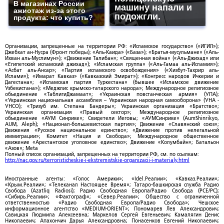
В магазинах России
машину напали и
ажиотаж из-за этого
подожгли.
продукта: что купить?
Организации, запрещенные на территории РФ: «Исламское государство» («ИГИЛ»);
Джебхат ан-Нусра (Фронт победы); «Аль-Каида» («База»); «Братья-мусульмане» («Аль-
Ихван аль-Муслимун»); «Движение Талибан»; «Священная война» («Аль-Джихад» или
«Египетский исламский джихад»); «Исламская группа» («Аль-Гамаа аль-Исламия»);
«Асбат аль-Ансар»; «Партия исламского освобождения» («Хизбут-Тахрир аль-
Ислами»); «Имарат Кавказ» («Кавказский Эмират»); «Конгресс народов Ичкерии и
Дагестана»; «Исламская партия Туркестана» (бывшее «Исламское движение
Узбекистана»); «Меджлис крымско-татарского народа»; Международное религиозное
объединение «ТаблигиДжамаат»; «Украинская повстанческая армия» (УПА);
«Украинская национальная ассамблея – Украинская народная самооборона» (УНА -
УНСО); «Тризуб им. Степана Бандеры»; Украинская организация «Братство»;
Украинская организация «Правый сектор»; Международное религиозное
объединение «АУМ Синрике»; Свидетели Иеговы; «АУМСинрике» (AumShinrikyo,
AUM, Aleph); «Национал-большевистская партия»; Движение «Славянский союз»;
Движения «Русское национальное единство»; «Движение против нелегальной
иммиграции»; Комитет «Нация и Свобода»; Международное общественное
движение «Арестантское уголовное единство»; Движение «Колумбайн»; Батальон
«Азов»; Meta
Полный список организаций, запрещенных на территории РФ, см. по ссылкам:
http://nac.gov.ru/terroristicheskie-i-ekstremistskie-organizacii-i-materialy.html
Иностранные агенты: «Голос Америки»; «Idel.Реалии»; «Кавказ.Реалии»;
«Крым.Реалии»; «Телеканал Настоящее Время»; Татаро-башкирская служба Радио
Свобода (Azatliq Radiosi); Радио Свободная Европа/Радио Свобода (PCE/PC);
«Сибирь.Реалии»; «Фактограф»; «Север.Реалии»; Общество с ограниченной
ответственностью «Радио Свободная Европа/Радио Свобода»; Чешское
информационное агентство «MEDIUM-ORIENT»; Пономарев Лев Александрович;
Савицкая Людмила Алексеевна; Маркелов Сергей Евгеньевич; Камалягин Денис
Николаевич; Апахончич Дарья Александровна; Понасенков Евгений Николаевич;