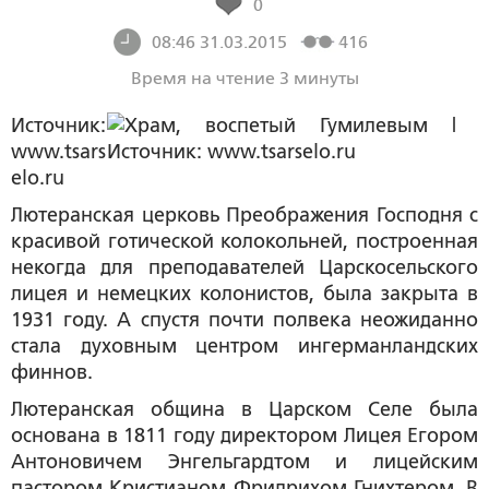
0
08:46 31.03.2015
416
Время на чтение 3 минуты
Источник:
www.tsars
elo.ru
Лютеранская церковь Преображения Господня с
красивой готической колокольней, построенная
некогда для преподавателей Царскосельского
лицея и немецких колонистов, была закрыта в
1931 году. А спустя почти полвека неожиданно
стала духовным центром ингерманландских
финнов.
Лютеранская община в Царском Селе была
основана в 1811 году директором Лицея Егором
Антоновичем Энгельгардтом и лицейским
пастором Кристианом Фридрихом Гнихтером. В