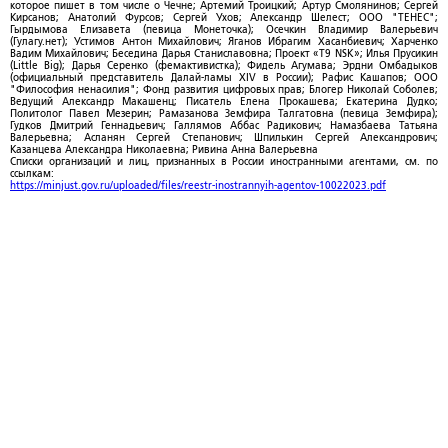
которое пишет в том числе о Чечне; Артемий Троицкий; Артур Смолянинов; Сергей
Кирсанов; Анатолий Фурсов; Сергей Ухов; Александр Шелест; ООО "ТЕНЕС";
Гырдымова Елизавета (певица Монеточка); Осечкин Владимир Валерьевич
(Гулагу.нет); Устимов Антон Михайлович; Яганов Ибрагим Хасанбиевич; Харченко
Вадим Михайлович; Беседина Дарья Станиславовна; Проект «T9 NSK»; Илья Прусикин
(Little Big); Дарья Серенко (фемактивистка); Фидель Агумава; Эрдни Омбадыков
(официальный представитель Далай-ламы XIV в России); Рафис Кашапов; ООО
"Философия ненасилия"; Фонд развития цифровых прав; Блогер Николай Соболев;
Ведущий Александр Макашенц; Писатель Елена Прокашева; Екатерина Дудко;
Политолог Павел Мезерин; Рамазанова Земфира Талгатовна (певица Земфира);
Гудков Дмитрий Геннадьевич; Галлямов Аббас Радикович; Намазбаева Татьяна
Валерьевна; Асланян Сергей Степанович; Шпилькин Сергей Александрович;
Казанцева Александра Николаевна; Ривина Анна Валерьевна
Списки организаций и лиц, признанных в России иностранными агентами, см. по
ссылкам:
https://minjust.gov.ru/uploaded/files/reestr-inostrannyih-agentov-10022023.pdf