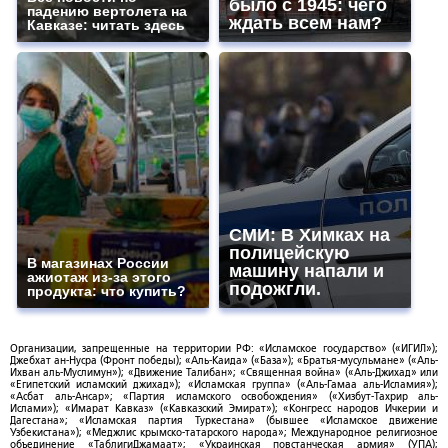
было с 1945: чего
падению вертолета на
ждать всем нам?
Кавказе: читать здесь
СМИ: В Химках на
полицейскую
В магазинах России
машину напали и
ажиотаж из-за этого
подожгли.
продукта: что купить?
Организации, запрещенные на территории РФ: «Исламское государство» («ИГИЛ»);
Джебхат ан-Нусра (Фронт победы); «Аль-Каида» («База»); «Братья-мусульмане» («Аль-
Ихван аль-Муслимун»); «Движение Талибан»; «Священная война» («Аль-Джихад» или
«Египетский исламский джихад»); «Исламская группа» («Аль-Гамаа аль-Исламия»);
«Асбат аль-Ансар»; «Партия исламского освобождения» («Хизбут-Тахрир аль-
Ислами»); «Имарат Кавказ» («Кавказский Эмират»); «Конгресс народов Ичкерии и
Дагестана»; «Исламская партия Туркестана» (бывшее «Исламское движение
Узбекистана»); «Меджлис крымско-татарского народа»; Международное религиозное
объединение «ТаблигиДжамаат»; «Украинская повстанческая армия» (УПА);