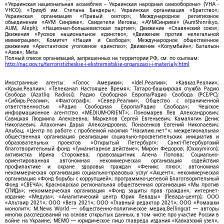
«Украинская национальная ассамблея – Украинская народная самооборона» (УНА -
УНСО); «Тризуб им. Степана Бандеры»; Украинская организация «Братство»;
Украинская организация «Правый сектор»; Международное религиозное
объединение «АУМ Синрике»; Свидетели Иеговы; «АУМСинрике» (AumShinrikyo,
AUM, Aleph); «Национал-большевистская партия»; Движение «Славянский союз»;
Движения «Русское национальное единство»; «Движение против нелегальной
иммиграции»; Комитет «Нация и Свобода»; Международное общественное
движение «Арестантское уголовное единство»; Движение «Колумбайн»; Батальон
«Азов»; Meta
Полный список организаций, запрещенных на территории РФ, см. по ссылкам:
http://nac.gov.ru/terroristicheskie-i-ekstremistskie-organizacii-i-materialy.html
Иностранные агенты: «Голос Америки»; «Idel.Реалии»; «Кавказ.Реалии»;
«Крым.Реалии»; «Телеканал Настоящее Время»; Татаро-башкирская служба Радио
Свобода (Azatliq Radiosi); Радио Свободная Европа/Радио Свобода (PCE/PC);
«Сибирь.Реалии»; «Фактограф»; «Север.Реалии»; Общество с ограниченной
ответственностью «Радио Свободная Европа/Радио Свобода»; Чешское
информационное агентство «MEDIUM-ORIENT»; Пономарев Лев Александрович;
Савицкая Людмила Алексеевна; Маркелов Сергей Евгеньевич; Камалягин Денис
Николаевич; Апахончич Дарья Александровна; Понасенков Евгений Николаевич;
Альбац; «Центр по работе с проблемой насилия "Насилию.нет"»; межрегиональная
общественная организация реализации социально-просветительских инициатив и
образовательных проектов «Открытый Петербург»; Санкт-Петербургский
благотворительный фонд «Гуманитарное действие»; Мирон Федоров; (Oxxxymiron);
активистка Ирина Сторожева; правозащитник Алена Попова; Социально-
ориентированная автономная некоммерческая организация содействия
профилактике и охране здоровья граждан «Феникс плюс»; автономная
некоммерческая организация социально-правовых услуг «Акцент»; некоммерческая
организация «Фонд борьбы с коррупцией»; программно-целевой Благотворительный
Фонд «СВЕЧА»; Красноярская региональная общественная организация «Мы против
СПИДа»; некоммерческая организация «Фонд защиты прав граждан»; интернет-
издание «Медуза»; «Аналитический центр Юрия Левады» (Левада-центр); ООО
«Альтаир 2021»; ООО «Вега 2021»; ООО «Главный редактор 2021»; ООО «Ромашки
монолит»; M.News World — общественно-политическое медиа;Bellingcat — авторы
многих расследований на основе открытых данных, в том числе про участие России в
войне на Украине; МЕМО — юридическое лицо главреда издания «Кавказский узел»,