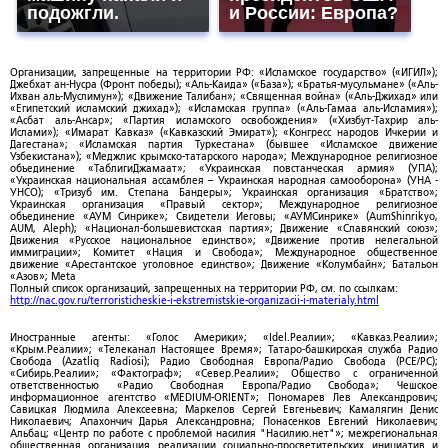
подожгли.
и России: Европа?
Организации, запрещенные на территории РФ: «Исламское государство» («ИГИЛ»);
Джебхат ан-Нусра (Фронт победы); «Аль-Каида» («База»); «Братья-мусульмане» («Аль-
Ихван аль-Муслимун»); «Движение Талибан»; «Священная война» («Аль-Джихад» или
«Египетский исламский джихад»); «Исламская группа» («Аль-Гамаа аль-Исламия»);
«Асбат аль-Ансар»; «Партия исламского освобождения» («Хизбут-Тахрир аль-
Ислами»); «Имарат Кавказ» («Кавказский Эмират»); «Конгресс народов Ичкерии и
Дагестана»; «Исламская партия Туркестана» (бывшее «Исламское движение
Узбекистана»); «Меджлис крымско-татарского народа»; Международное религиозное
объединение «ТаблигиДжамаат»; «Украинская повстанческая армия» (УПА);
«Украинская национальная ассамблея – Украинская народная самооборона» (УНА -
УНСО); «Тризуб им. Степана Бандеры»; Украинская организация «Братство»;
Украинская организация «Правый сектор»; Международное религиозное
объединение «АУМ Синрике»; Свидетели Иеговы; «АУМСинрике» (AumShinrikyo,
AUM, Aleph); «Национал-большевистская партия»; Движение «Славянский союз»;
Движения «Русское национальное единство»; «Движение против нелегальной
иммиграции»; Комитет «Нация и Свобода»; Международное общественное
движение «Арестантское уголовное единство»; Движение «Колумбайн»; Батальон
«Азов»; Meta
Полный список организаций, запрещенных на территории РФ, см. по ссылкам:
http://nac.gov.ru/terroristicheskie-i-ekstremistskie-organizacii-i-materialy.html
Иностранные агенты: «Голос Америки»; «Idel.Реалии»; «Кавказ.Реалии»;
«Крым.Реалии»; «Телеканал Настоящее Время»; Татаро-башкирская служба Радио
Свобода (Azatliq Radiosi); Радио Свободная Европа/Радио Свобода (PCE/PC);
«Сибирь.Реалии»; «Фактограф»; «Север.Реалии»; Общество с ограниченной
ответственностью «Радио Свободная Европа/Радио Свобода»; Чешское
информационное агентство «MEDIUM-ORIENT»; Пономарев Лев Александрович;
Савицкая Людмила Алексеевна; Маркелов Сергей Евгеньевич; Камалягин Денис
Николаевич; Апахончич Дарья Александровна; Понасенков Евгений Николаевич;
Альбац; «Центр по работе с проблемой насилия "Насилию.нет"»; межрегиональная
общественная организация реализации социально-просветительских инициатив и