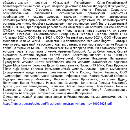
образовательных проектов «Открытый Петербург»; Санкт-Петербургский
благотворительный фонд «Гуманитарное действие»; Мирон Федоров; (Oxxxymiron);
активистка Ирина Сторожева; правозащитник Алена Попова; Социально-
ориентированная автономная некоммерческая организация содействия
профилактике и охране здоровья граждан «Феникс плюс»; автономная
некоммерческая организация социально-правовых услуг «Акцент»; некоммерческая
организация «Фонд борьбы с коррупцией»; программно-целевой Благотворительный
Фонд «СВЕЧА»; Красноярская региональная общественная организация «Мы против
СПИДа»; некоммерческая организация «Фонд защиты прав граждан»; интернет-
издание «Медуза»; «Аналитический центр Юрия Левады» (Левада-центр); ООО
«Альтаир 2021»; ООО «Вега 2021»; ООО «Главный редактор 2021»; ООО «Ромашки
монолит»; M.News World — общественно-политическое медиа;Bellingcat — авторы
многих расследований на основе открытых данных, в том числе про участие России в
войне на Украине; МЕМО — юридическое лицо главреда издания «Кавказский узел»,
которое пишет в том числе о Чечне; Артемий Троицкий; Артур Смолянинов; Сергей
Кирсанов; Анатолий Фурсов; Сергей Ухов; Александр Шелест; ООО "ТЕНЕС";
Гырдымова Елизавета (певица Монеточка); Осечкин Владимир Валерьевич
(Гулагу.нет); Устимов Антон Михайлович; Яганов Ибрагим Хасанбиевич; Харченко
Вадим Михайлович; Беседина Дарья Станиславовна; Проект «T9 NSK»; Илья Прусикин
(Little Big); Дарья Серенко (фемактивистка); Фидель Агумава; Эрдни Омбадыков
(официальный представитель Далай-ламы XIV в России); Рафис Кашапов; ООО
"Философия ненасилия"; Фонд развития цифровых прав; Блогер Николай Соболев;
Ведущий Александр Макашенц; Писатель Елена Прокашева; Екатерина Дудко;
Политолог Павел Мезерин; Рамазанова Земфира Талгатовна (певица Земфира);
Гудков Дмитрий Геннадьевич; Галлямов Аббас Радикович; Намазбаева Татьяна
Валерьевна; Асланян Сергей Степанович; Шпилькин Сергей Александрович;
Казанцева Александра Николаевна; Ривина Анна Валерьевна
Списки организаций и лиц, признанных в России иностранными агентами, см. по
ссылкам:
https://minjust.gov.ru/uploaded/files/reestr-inostrannyih-agentov-10022023.pdf