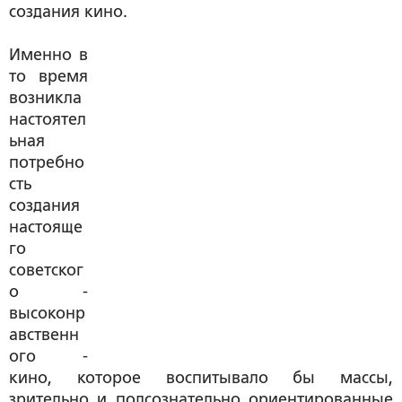
создания кино.
Именно в
то время
возникла
настоятел
ьная
потребно
сть
создания
настояще
го
советског
о -
высоконр
авственн
ого -
кино, которое воспитывало бы массы,
зрительно и подсознательно ориентированные