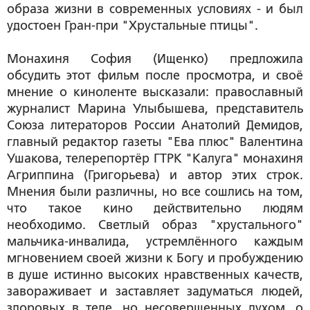
образа жизни в современных условиях - и был
удостоен Гран-при "Хрустальные птицы".
Монахиня София (Ищенко) предложила
обсудить этот фильм после просмотра, и своё
мнение о киноленте высказали: православный
журналист Марина Улыбышева, представитель
Союза литераторов России Анатолий Демидов,
главный редактор газеты "Ева плюс" Валентина
Ушакова, телерепортёр ГТРК "Калуга" монахиня
Агриппина (Григорьева) и автор этих строк.
Мнения были различны, но все сошлись на том,
что такое кино действительно людям
необходимо. Светлый образ "хрустального"
мальчика-инвалида, устремлённого каждым
мгновением своей жизни к Богу и пробуждению
в душе истинно высоких нравственных качеств,
завораживает и заставляет задуматься людей,
здоровых в теле, но несовершенных духом, о