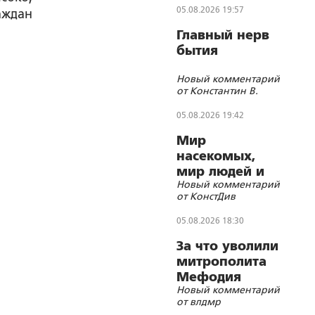
05.08.2026 19:57
аждан
Главный нерв
бытия
Новый комментарий
от Константин В.
05.08.2026 19:42
Мир
насекомых,
мир людей и
Новый комментарий
блуд
от КонстДив
05.08.2026 18:30
За что уволили
митрополита
Мефодия
Новый комментарий
(Немцова)?
от влдмр