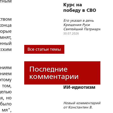
етным
современные
Курс на
геополитические
победу в СВО
вызовы»
ством
Его указал в день
конца
Крещения Руси
Святейший Патриарх
торые
Кирилл
30.07.2026
мнят,
анный
сским
Все статьи темы
ениям
Последние
ением
комментарии
этому
 том,
ИИ-идиотизм
целью
х, но
Новый комментарий
 было
от Константин В.
 мя",