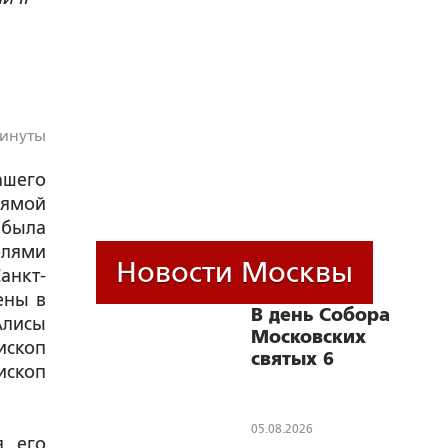
минуты
ашего
рямой
 была
лями
Новости Москвы
анкт-
ены в
В день Собора
Алисы
Московских
ископ
святых 6
ископ
сентября
состоится
Общемосковский
05.08.2026
, его
крестный ход