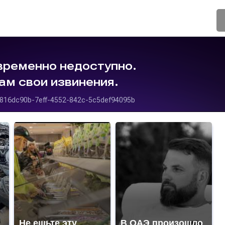
Не ешьте эту
В ОАЭ произошло