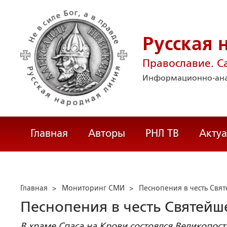
Русская 
Православие. С
Информационно-ана
Главная
Авторы
РНЛ ТВ
Акту
Главная
>
Мониторинг СМИ
>
Песнопения в честь Свя
Песнопения в честь Святейш
В храме Спаса на Крови состоялся Великопост