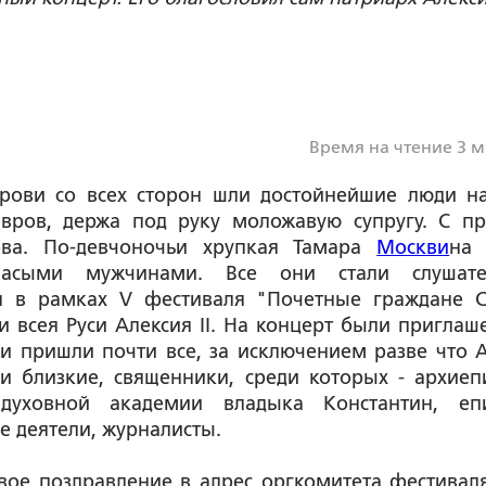
Время на чтение 3 
Крови со всех сторон шли достойнейшие люди н
вров, держа под руку моложавую супругу. С п
ова. По-девчоночьи хрупкая Тамара
Москви
на
ласыми мужчинами. Все они стали слушате
н в рамках V фестиваля "Почетные граждане С
и всея Руси Алексия II. На концерт были приглаш
и пришли почти все, за исключением разве что 
и близкие, священники, среди которых - архиеп
й духовной академии владыка Константин, еп
 деятели, журналисты.
вое поздравление в адрес оргкомитета фестиваля