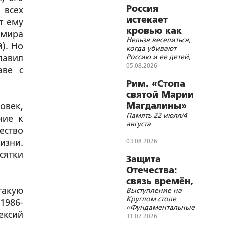
Россия
 всех
истекает
т ему
кровью как
 мира
Нельзя веселиться,
жертвенное
). Но
когда убивают
животное?
Россию и ее детей,
лавил
нельзя хохотать,
05.08.2026
аве с
когда распинают
Христа
Рим. «Стопа
святой Марии
Магдалины»
овек,
Память 22 июля/4
ние к
августа
ество
изни.
03.08.2026
сятки
Защита
Отечества:
связь времён,
такую
Выступление на
событий и
Круглом столе
1986-
территорий
«Фундаментальные
ексий
основы Союзного
31.07.2026
государства и