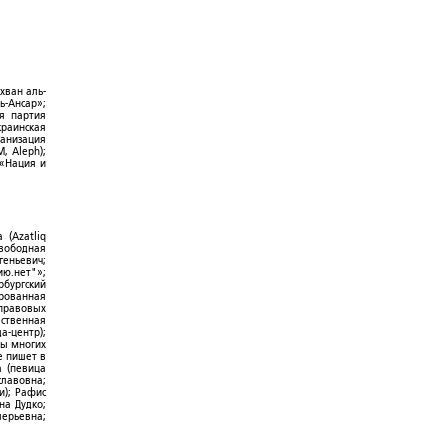
хван аль-
ь-Ансар»;
ая партия
краинская
ганизация
, Aleph);
 «Нация и
 (Azatliq
Свободная
геньевич;
ю.нет"»;
рбургский
ированная
-правовых
ественная
а-центр);
ры многих
е пишет в
а (певица
славовна;
и); Рафис
на Дудко;
лерьевна;