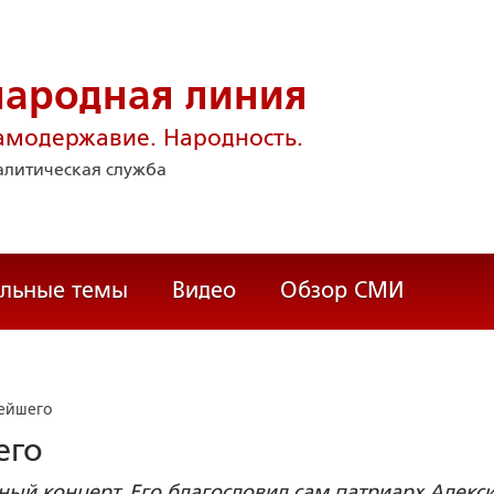
народная линия
амодержавие. Народность.
литическая служба
альные темы
Видео
Обзор СМИ
тейшего
его
ный концерт. Его благословил сам патриарх Алекси