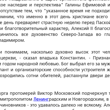
кое наследие и перспектива" Галины Ефимовой и
 отсутствие тем, что "указанное время не подходи
омним, что именно в этот день христиане всего
же день предваряет страстную неделю перед Пасхой
 и благотворительный характер, Алексий II благос
инилось все духовенство Северо-Запада во гл
ладимиром.
и понимаем, насколько духовно высок этот чел
церкви, - сказал владыка Константин. - Призна
 годом народной любовью. Бог выбрал его за муж
алант и организаторские способности устроителя ж
озродились сотни обителей, распахнули двери де
урга протоиерей Виктор Московский подчеркнул 
ы митрополитом
Ленинг
радским и Новгородским, в 
чиновников - это удавалось далеко не всякому. Ал