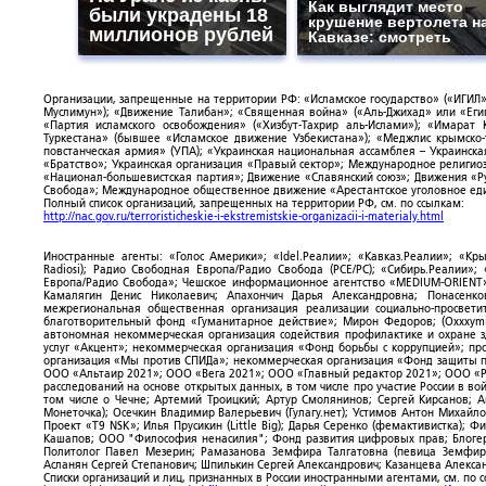
Как выглядит место
были украдены 18
крушение вертолета н
миллионов рублей
Кавказе: смотреть
Организации, запрещенные на территории РФ: «Исламское государство» («ИГИЛ»)
Муслимун»); «Движение Талибан»; «Священная война» («Аль-Джихад» или «Египе
«Партия исламского освобождения» («Хизбут-Тахрир аль-Ислами»); «Имарат 
Туркестана» (бывшее «Исламское движение Узбекистана»); «Меджлис крымско
повстанческая армия» (УПА); «Украинская национальная ассамблея – Украинска
«Братство»; Украинская организация «Правый сектор»; Международное религио
«Национал-большевистская партия»; Движение «Славянский союз»; Движения «Р
Свобода»; Международное общественное движение «Арестантское уголовное еди
Полный список организаций, запрещенных на территории РФ, см. по ссылкам:
http://nac.gov.ru/terroristicheskie-i-ekstremistskie-organizacii-i-materialy.html
Иностранные агенты: «Голос Америки»; «Idel.Реалии»; «Кавказ.Реалии»; «Кр
Radiosi); Радио Свободная Европа/Радио Свобода (PCE/PC); «Сибирь.Реалии»
Европа/Радио Свобода»; Чешское информационное агентство «MEDIUM-ORIENT»
Камалягин Денис Николаевич; Апахончич Дарья Александровна; Понасенк
межрегиональная общественная организация реализации социально-просветит
благотворительный фонд «Гуманитарное действие»; Мирон Федоров; (Oxxxymi
автономная некоммерческая организация содействия профилактике и охране 
услуг «Акцент»; некоммерческая организация «Фонд борьбы с коррупцией»; п
организация «Мы против СПИДа»; некоммерческая организация «Фонд защиты пр
ООО «Альтаир 2021»; ООО «Вега 2021»; ООО «Главный редактор 2021»; ООО «Р
расследований на основе открытых данных, в том числе про участие России в в
том числе о Чечне; Артемий Троицкий; Артур Смолянинов; Сергей Кирсанов; 
Монеточка); Осечкин Владимир Валерьевич (Гулагу.нет); Устимов Антон Михайл
Проект «T9 NSK»; Илья Прусикин (Little Big); Дарья Серенко (фемактивистка);
Кашапов; ООО "Философия ненасилия"; Фонд развития цифровых прав; Блогер
Политолог Павел Мезерин; Рамазанова Земфира Талгатовна (певица Земфира)
Асланян Сергей Степанович; Шпилькин Сергей Александрович; Казанцева Алекса
Списки организаций и лиц, признанных в России иностранными агентами, см. по 