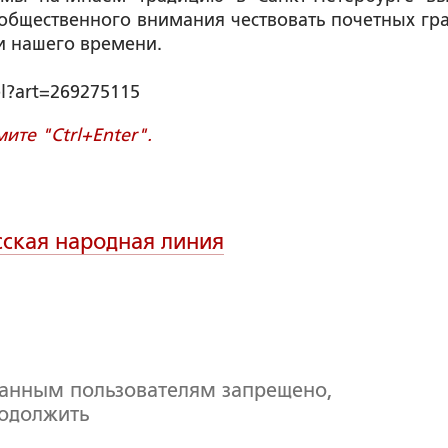
общественного внимания чествовать почетных гр
и нашего времени.
pl?art=269275115
те "Ctrl+Enter".
сская народная линия
ванным пользователям запрещено,
родолжить