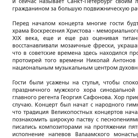
и сейчас называет Санкт-Петербург своим
гражданином за большую подвижническую раб
Перед началом концерта многие гости буд
храма Воскресения Христова - мемориального
XIX века, еще и еще раз оценивая титан
восстанавливали мозаичные фрески, украша
что в советские времена здесь находился п
протоирей того времени Николай Антонов
национальным музыкальным центром духовно
Гости были усажены на стулья, чтобы спок
праздничного мужского хора синодальной
главного регента Георгия Сафонова. Хор при
случаю. Концерт был начат с народного гимн
что традиция Великопостных концертов нача
познакомить широкую паству с песнопениями
писались композиторами на протяжении пят
исполнение напевов Валаамского монасты