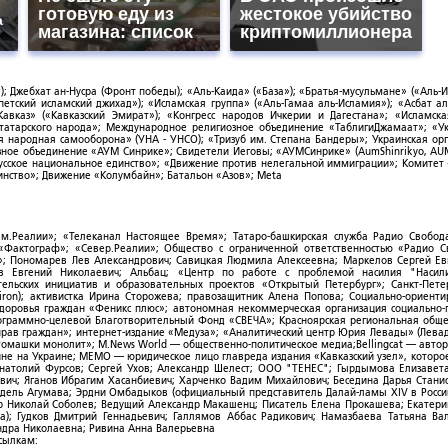
готовую еду из
жестокое убийство
а
магазина: список
криптомиллионера
; Джебхат ан-Нусра (Фронт победы); «Аль-Каида» («База»); «Братья-мусульмане» («Аль-И
тский исламский джихад»); «Исламская группа» («Аль-Гамаа аль-Исламия»); «Асбат ал
Кавказ» («Кавказский Эмират»); «Конгресс народов Ичкерии и Дагестана»; «Исламск
-татарского народа»; Международное религиозное объединение «ТаблигиДжамаат»; «У
я народная самооборона» (УНА - УНСО); «Тризуб им. Степана Бандеры»; Украинская ор
зное объединение «АУМ Синрике»; Свидетели Иеговы; «АУМСинрике» (AumShinrikyo, AUM
усское национальное единство»; «Движение против нелегальной иммиграции»; Комитет
нство»; Движение «Колумбайн»; Батальон «Азов»; Meta
ым.Реалии»; «Телеканал Настоящее Время»; Татаро-башкирская служба Радио Свобода
; «Фактограф»; «Север.Реалии»; Общество с ограниченной ответственностью «Радио 
; Пономарев Лев Александрович; Савицкая Людмила Алексеевна; Маркелов Сергей Ев
ов Евгений Николаевич; Альбац; «Центр по работе с проблемой насилия "Насили
ельских инициатив и образовательных проектов «Открытый Петербург»; Санкт-Пете
ron); активистка Ирина Сторожева; правозащитник Алена Попова; Социально-ориент
здоровья граждан «Феникс плюс»; автономная некоммерческая организация социально
рограммно-целевой Благотворительный Фонд «СВЕЧА»; Красноярская региональная общ
ав граждан»; интернет-издание «Медуза»; «Аналитический центр Юрия Левады» (Левад
омашки монолит»; M.News World — общественно-политическое медиа;Bellingcat — авто
ойне на Украине; МЕМО — юридическое лицо главреда издания «Кавказский узел», которо
Анатолий Фурсов; Сергей Ухов; Александр Шелест; ООО "ТЕНЕС"; Гырдымова Елизавет
ович; Яганов Ибрагим Хасанбиевич; Харченко Вадим Михайлович; Беседина Дарья Стани
 Фидель Агумава; Эрдни Омбадыков (официальный представитель Далай-ламы XIV в Росси
 Николай Соболев; Ведущий Александр Макашенц; Писатель Елена Прокашева; Екатери
; Гудков Дмитрий Геннадьевич; Галлямов Аббас Радикович; Намазбаева Татьяна Ва
ндра Николаевна; Ривина Анна Валерьевна
ссылкам: