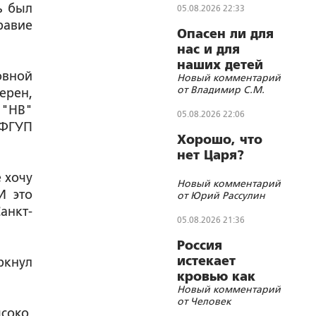
ь был
05.08.2026 22:33
равие
Опасен ли для
нас и для
наших детей
овной
Новый комментарий
«бегущий
от Владимир С.М.
ерен,
гуру»?
 "НВ"
05.08.2026 22:06
 ФГУП
Хорошо, что
нет Царя?
 хочу
Новый комментарий
И это
от Юрий Рассулин
анкт-
05.08.2026 21:36
Россия
истекает
ркнул
кровью как
Новый комментарий
жертвенное
от Человек
животное?
соко,