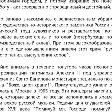
 любимым городом, и потому избрание его поч
оту - акт совершенно справедливый и достойный.
то заново знакомились с величественным убран
 художественно-исторического памятника России 
ический труд художников и реставраторов, ко
ющие высокие стены и потолок (петербуржцы по
роизводственный склад). При этом высокообразов
 и его единомышленники видели этот храм "ру
го пения, выступления хоров".
ойно внимать в течение полутора часов песноп
 резиденции патриарха Алексия II под управл
ехал из Свято-Данилова монастыря специально по 
а "Боже, царя храни!". Присутствующие узнали о
лась в Москве в 1905 году. Эти концерты имели 
, которые далеко не всегда исполнялись в храма
и веков русской музыки. Редким для слушателей
ря XVII века "Помилуй мя, Господи, помилуй