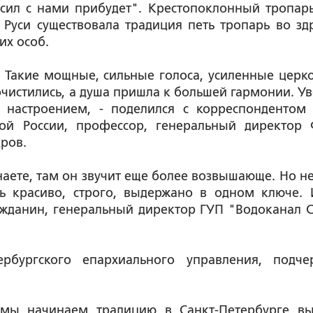
 сил с нами прибудет". Крестопоклонный тропар
а Руси существовала традиция петь тропарь во зд
их особ.
. Такие мощные, сильные голоса, усиленные церк
рочистились, а душа пришла к большей гармонии. Ув
 настроением, - поделился с корреспондентом
рой России, профессор, генеральный директор
ров.
знаете, там он звучит еще более возвышающе. Но не
ь красиво, строго, выдержано в одном ключе. 
ажданин, генеральный директор ГУП "Водоканал С
ербургского епархиального управления, подче
 мы начинаем традицию в Санкт-Петербурге вы