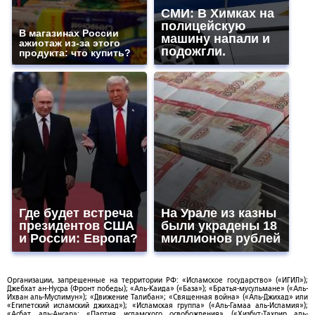
СМИ: В Химках на
полицейскую
В магазинах России
машину напали и
ажиотаж из-за этого
подожгли.
продукта: что купить?
Где будет встреча
На Урале из казны
президентов США
были украдены 18
и России: Европа?
миллионов рублей
Организации, запрещенные на территории РФ: «Исламское государство» («ИГИЛ»);
Джебхат ан-Нусра (Фронт победы); «Аль-Каида» («База»); «Братья-мусульмане» («Аль-
Ихван аль-Муслимун»); «Движение Талибан»; «Священная война» («Аль-Джихад» или
«Египетский исламский джихад»); «Исламская группа» («Аль-Гамаа аль-Исламия»);
«Асбат аль-Ансар»; «Партия исламского освобождения» («Хизбут-Тахрир аль-