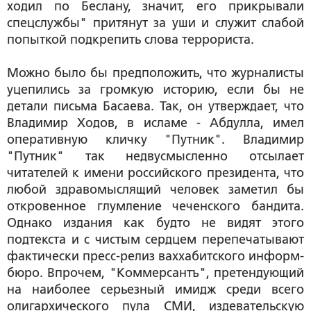
ходил по Беслану, значит, его прикрывали
спецслужбы" притянут за уши и служит слабой
попыткой подкрепить слова террориста.
Можно было бы предположить, что журналисты
уцепились за громкую историю, если бы не
детали письма Басаева. Так, он утверждает, что
Владимир Ходов, в исламе - Абдулла, имел
оперативную кличку "Путник". Владимир
"Путник" так недвусмысленно отсылает
читателей к имени российского президента, что
любой здравомыслящий человек заметил бы
откровенное глумление чеченского бандита.
Однако издания как будто не видят этого
подтекста и с чистым сердцем перепечатывают
фактически пресс-релиз ваххабитского информ-
бюро. Впрочем, "Коммерсантъ", претендующий
на наиболее серьезный имидж среди всего
олигархического пула СМИ, издевательскую