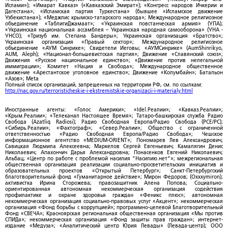
Ислами»); «Имарат Кавказ» («Кавказский Эмират»); «Конгресс народов Ичкерии и
Дагестана»; «Исламская партия Туркестана» (бывшее «Исламское движение
Узбекистана»); «Меджлис крымско-татарского народа»; Международное религиозное
объединение «ТаблигиДжамаат»; «Украинская повстанческая армия» (УПА);
«Украинская национальная ассамблея – Украинская народная самооборона» (УНА -
УНСО); «Тризуб им. Степана Бандеры»; Украинская организация «Братство»;
Украинская организация «Правый сектор»; Международное религиозное
объединение «АУМ Синрике»; Свидетели Иеговы; «АУМСинрике» (AumShinrikyo,
AUM, Aleph); «Национал-большевистская партия»; Движение «Славянский союз»;
Движения «Русское национальное единство»; «Движение против нелегальной
иммиграции»; Комитет «Нация и Свобода»; Международное общественное
движение «Арестантское уголовное единство»; Движение «Колумбайн»; Батальон
«Азов»; Meta
Полный список организаций, запрещенных на территории РФ, см. по ссылкам:
http://nac.gov.ru/terroristicheskie-i-ekstremistskie-organizacii-i-materialy.html
Иностранные агенты: «Голос Америки»; «Idel.Реалии»; «Кавказ.Реалии»;
«Крым.Реалии»; «Телеканал Настоящее Время»; Татаро-башкирская служба Радио
Свобода (Azatliq Radiosi); Радио Свободная Европа/Радио Свобода (PCE/PC);
«Сибирь.Реалии»; «Фактограф»; «Север.Реалии»; Общество с ограниченной
ответственностью «Радио Свободная Европа/Радио Свобода»; Чешское
информационное агентство «MEDIUM-ORIENT»; Пономарев Лев Александрович;
Савицкая Людмила Алексеевна; Маркелов Сергей Евгеньевич; Камалягин Денис
Николаевич; Апахончич Дарья Александровна; Понасенков Евгений Николаевич;
Альбац; «Центр по работе с проблемой насилия "Насилию.нет"»; межрегиональная
общественная организация реализации социально-просветительских инициатив и
образовательных проектов «Открытый Петербург»; Санкт-Петербургский
благотворительный фонд «Гуманитарное действие»; Мирон Федоров; (Oxxxymiron);
активистка Ирина Сторожева; правозащитник Алена Попова; Социально-
ориентированная автономная некоммерческая организация содействия
профилактике и охране здоровья граждан «Феникс плюс»; автономная
некоммерческая организация социально-правовых услуг «Акцент»; некоммерческая
организация «Фонд борьбы с коррупцией»; программно-целевой Благотворительный
Фонд «СВЕЧА»; Красноярская региональная общественная организация «Мы против
СПИДа»; некоммерческая организация «Фонд защиты прав граждан»; интернет-
издание «Медуза»; «Аналитический центр Юрия Левады» (Левада-центр); ООО