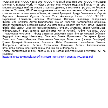
«Альтаир 2021»; ООО «Вега 2021»; ООО «Главный редактор 2021»; ООО «Ромашки
монолит»; M.News World — общественно-политическое медиа;Bellingcat — авторы
многих расследований на основе открытых данных, в том числе про участие России в
войне на Украине; МЕМО — юридическое лицо главреда издания «Кавказский узел»,
которое пишет в том числе о Чечне; Артемий Троицкий; Артур Смолянинов; Сергей
Кирсанов; Анатолий Фурсов; Сергей Ухов; Александр Шелест; ООО "ТЕНЕС";
Гырдымова Елизавета (певица Монеточка); Осечкин Владимир Валерьевич
(Гулагу.нет); Устимов Антон Михайлович; Яганов Ибрагим Хасанбиевич; Харченко
Вадим Михайлович; Беседина Дарья Станиславовна; Проект «T9 NSK»; Илья Прусикин
(Little Big); Дарья Серенко (фемактивистка); Фидель Агумава; Эрдни Омбадыков
(официальный представитель Далай-ламы XIV в России); Рафис Кашапов; ООО
"Философия ненасилия"; Фонд развития цифровых прав; Блогер Николай Соболев;
Ведущий Александр Макашенц; Писатель Елена Прокашева; Екатерина Дудко;
Политолог Павел Мезерин; Рамазанова Земфира Талгатовна (певица Земфира);
Гудков Дмитрий Геннадьевич; Галлямов Аббас Радикович; Намазбаева Татьяна
Валерьевна; Асланян Сергей Степанович; Шпилькин Сергей Александрович;
Казанцева Александра Николаевна; Ривина Анна Валерьевна
Списки организаций и лиц, признанных в России иностранными агентами, см. по
ссылкам:
https://minjust.gov.ru/uploaded/files/reestr-inostrannyih-agentov-10022023.pdf