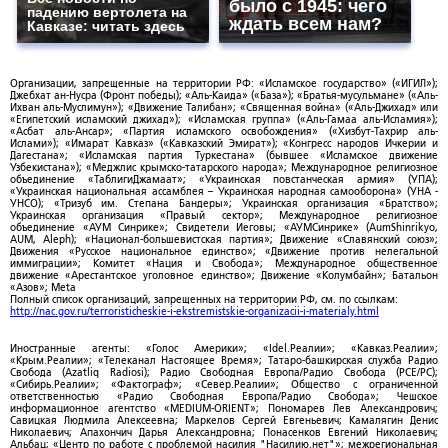
было с 1945: чего
падению вертолета на
ждать всем нам?
Кавказе: читать здесь
Организации, запрещенные на территории РФ: «Исламское государство» («ИГИЛ»);
Джебхат ан-Нусра (Фронт победы); «Аль-Каида» («База»); «Братья-мусульмане» («Аль-
Ихван аль-Муслимун»); «Движение Талибан»; «Священная война» («Аль-Джихад» или
«Египетский исламский джихад»); «Исламская группа» («Аль-Гамаа аль-Исламия»);
«Асбат аль-Ансар»; «Партия исламского освобождения» («Хизбут-Тахрир аль-
Ислами»); «Имарат Кавказ» («Кавказский Эмират»); «Конгресс народов Ичкерии и
Дагестана»; «Исламская партия Туркестана» (бывшее «Исламское движение
Узбекистана»); «Меджлис крымско-татарского народа»; Международное религиозное
объединение «ТаблигиДжамаат»; «Украинская повстанческая армия» (УПА);
«Украинская национальная ассамблея – Украинская народная самооборона» (УНА -
УНСО); «Тризуб им. Степана Бандеры»; Украинская организация «Братство»;
Украинская организация «Правый сектор»; Международное религиозное
объединение «АУМ Синрике»; Свидетели Иеговы; «АУМСинрике» (AumShinrikyo,
AUM, Aleph); «Национал-большевистская партия»; Движение «Славянский союз»;
Движения «Русское национальное единство»; «Движение против нелегальной
иммиграции»; Комитет «Нация и Свобода»; Международное общественное
движение «Арестантское уголовное единство»; Движение «Колумбайн»; Батальон
«Азов»; Meta
Полный список организаций, запрещенных на территории РФ, см. по ссылкам:
http://nac.gov.ru/terroristicheskie-i-ekstremistskie-organizacii-i-materialy.html
Иностранные агенты: «Голос Америки»; «Idel.Реалии»; «Кавказ.Реалии»;
«Крым.Реалии»; «Телеканал Настоящее Время»; Татаро-башкирская служба Радио
Свобода (Azatliq Radiosi); Радио Свободная Европа/Радио Свобода (PCE/PC);
«Сибирь.Реалии»; «Фактограф»; «Север.Реалии»; Общество с ограниченной
ответственностью «Радио Свободная Европа/Радио Свобода»; Чешское
информационное агентство «MEDIUM-ORIENT»; Пономарев Лев Александрович;
Савицкая Людмила Алексеевна; Маркелов Сергей Евгеньевич; Камалягин Денис
Николаевич; Апахончич Дарья Александровна; Понасенков Евгений Николаевич;
Альбац; «Центр по работе с проблемой насилия "Насилию.нет"»; межрегиональная