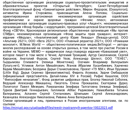
общественная организация реализации социально-просветительских инициатив и
образовательных проектов «Открытый Петербург»; Санкт-Петербургский
благотворительный фонд «Гуманитарное действие»; Мирон Федоров; (Oxxxymiron);
активистка Ирина Сторожева; правозащитник Алена Попова; Социально-
ориентированная автономная некоммерческая организация содействия
профилактике и охране здоровья граждан «Феникс плюс»; автономная
некоммерческая организация социально-правовых услуг «Акцент»; некоммерческая
организация «Фонд борьбы с коррупцией»; программно-целевой Благотворительный
Фонд «СВЕЧА»; Красноярская региональная общественная организация «Мы против
СПИДа»; некоммерческая организация «Фонд защиты прав граждан»; интернет-
издание «Медуза»; «Аналитический центр Юрия Левады» (Левада-центр); ООО
«Альтаир 2021»; ООО «Вега 2021»; ООО «Главный редактор 2021»; ООО «Ромашки
монолит»; M.News World — общественно-политическое медиа;Bellingcat — авторы
многих расследований на основе открытых данных, в том числе про участие России в
войне на Украине; МЕМО — юридическое лицо главреда издания «Кавказский узел»,
которое пишет в том числе о Чечне; Артемий Троицкий; Артур Смолянинов; Сергей
Кирсанов; Анатолий Фурсов; Сергей Ухов; Александр Шелест; ООО "ТЕНЕС";
Гырдымова Елизавета (певица Монеточка); Осечкин Владимир Валерьевич
(Гулагу.нет); Устимов Антон Михайлович; Яганов Ибрагим Хасанбиевич; Харченко
Вадим Михайлович; Беседина Дарья Станиславовна; Проект «T9 NSK»; Илья Прусикин
(Little Big); Дарья Серенко (фемактивистка); Фидель Агумава; Эрдни Омбадыков
(официальный представитель Далай-ламы XIV в России); Рафис Кашапов; ООО
"Философия ненасилия"; Фонд развития цифровых прав; Блогер Николай Соболев;
Ведущий Александр Макашенц; Писатель Елена Прокашева; Екатерина Дудко;
Политолог Павел Мезерин; Рамазанова Земфира Талгатовна (певица Земфира);
Гудков Дмитрий Геннадьевич; Галлямов Аббас Радикович; Намазбаева Татьяна
Валерьевна; Асланян Сергей Степанович; Шпилькин Сергей Александрович;
Казанцева Александра Николаевна; Ривина Анна Валерьевна
Списки организаций и лиц, признанных в России иностранными агентами, см. по
ссылкам:
https://minjust.gov.ru/uploaded/files/reestr-inostrannyih-agentov-10022023.pdf