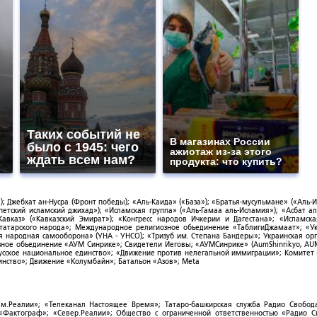
Таких событий не
В магазинах России
было с 1945: чего
ажиотаж из-за этого
ждать всем нам?
продукта: что купить?
; Джебхат ан-Нусра (Фронт победы); «Аль-Каида» («База»); «Братья-мусульмане» («Аль-И
тский исламский джихад»); «Исламская группа» («Аль-Гамаа аль-Исламия»); «Асбат ал
Кавказ» («Кавказский Эмират»); «Конгресс народов Ичкерии и Дагестана»; «Исламск
-татарского народа»; Международное религиозное объединение «ТаблигиДжамаат»; «У
я народная самооборона» (УНА - УНСО); «Тризуб им. Степана Бандеры»; Украинская ор
зное объединение «АУМ Синрике»; Свидетели Иеговы; «АУМСинрике» (AumShinrikyo, AUM
усское национальное единство»; «Движение против нелегальной иммиграции»; Комитет
нство»; Движение «Колумбайн»; Батальон «Азов»; Meta
ым.Реалии»; «Телеканал Настоящее Время»; Татаро-башкирская служба Радио Свобода
; «Фактограф»; «Север.Реалии»; Общество с ограниченной ответственностью «Радио 