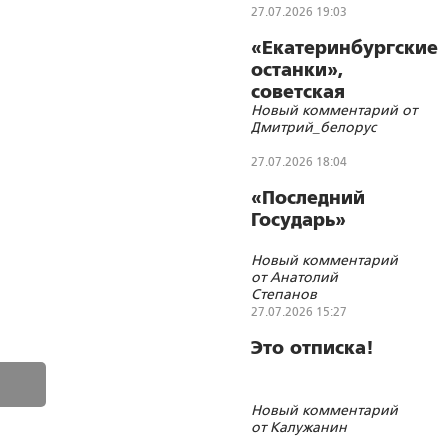
Русского
27.07.2026 19:03
народа
«Екатеринбургские
останки»,
советская
Новый комментарий от
символика и
Дмитрий_белорус
цифровизации
27.07.2026 18:04
«Последний
Государь»
Новый комментарий
от Анатолий
Степанов
27.07.2026 15:27
Это отписка!
Новый комментарий
от Калужанин