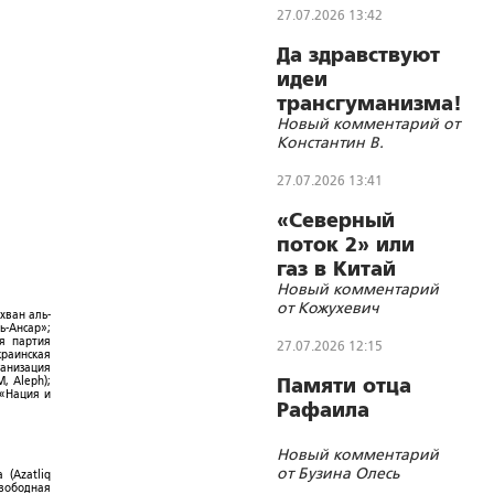
27.07.2026 13:42
Да здравствуют
идеи
трансгуманизма!
Новый комментарий от
Константин В.
27.07.2026 13:41
«Северный
поток 2» или
газ в Китай
Новый комментарий
дешёво?
от Кожухевич
хван аль-
ь-Ансар»;
ая партия
27.07.2026 12:15
краинская
ганизация
, Aleph);
Памяти отца
 «Нация и
Рафаила
Новый комментарий
от Бузина Олесь
 (Azatliq
Свободная