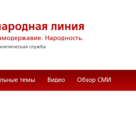
народная линия
амодержавие. Народность.
литическая служба
альные темы
Видео
Обзор СМИ