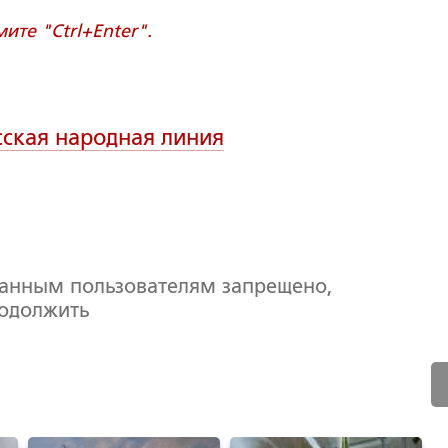
те "Ctrl+Enter".
сская народная линия
ванным пользователям запрещено,
родолжить