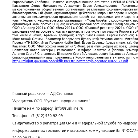
Европа/Радио Свобода»; Чешское информационное агентство «MEDIUM-ORIENT»
Камалягин Денис Николаевич; Апахончич Дарья Александровна; Понасенк
межрегиональная общественная организация реализации социально-просветит
благотворительный фонд «Гуманитарное действие»; Мирон Федоров; (Oxxxymi
автономная некоммерческая организация содействия профилактике и охране 
услуг «Акцент»; некоммерческая организация «Фонд борьбы с коррупцией»; п
организация «Мы против СПИДа»; некоммерческая организация «Фонд защиты пр
ООО «Альтаир 2021»; ООО «Вега 2021»; ООО «Главный редактор 2021»; ООО «Р
расследований на основе открытых данных, в том числе про участие России в в
том числе о Чечне; Артемий Троицкий; Артур Смолянинов; Сергей Кирсанов; 
Монеточка); Осечкин Владимир Валерьевич (Гулагу.нет); Устимов Антон Михайл
Проект «T9 NSK»; Илья Прусикин (Little Big); Дарья Серенко (фемактивистка);
Кашапов; ООО "Философия ненасилия"; Фонд развития цифровых прав; Блогер
Политолог Павел Мезерин; Рамазанова Земфира Талгатовна (певица Земфира)
Асланян Сергей Степанович; Шпилькин Сергей Александрович; Казанцева Алекса
Списки организаций и лиц, признанных в России иностранными агентами, см. по 
https://minjust.gov.ru/uploaded/files/reestr-inostrannyih-agentov-10022023.pdf
Главный редактор — А.Д.Степанов
Учредитель ООО "Русская народная линия"
Пишите нам по адресу
info@ruskline.ru
Телефон: +7 (812) 950-92-09
Свидетельство о регистрации СМИ в Федеральной службе по надзору 
информационных технологий и массовых коммуникаций Эл № ФС77-