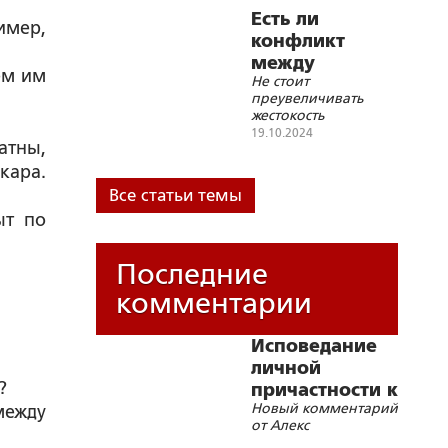
Есть ли
имер,
конфликт
между
ем им
Не стоит
Церковью и
преувеличивать
наукой?
жестокость
инквизиции по
19.10.2024
атны,
сравнению с
репрессиями в
кара.
Советском Союзе
Все статьи темы
ыт по
Последние
комментарии
Исповедание
личной
?
причастности к
Новый комментарий
между
соборным
от Алекс
грехам