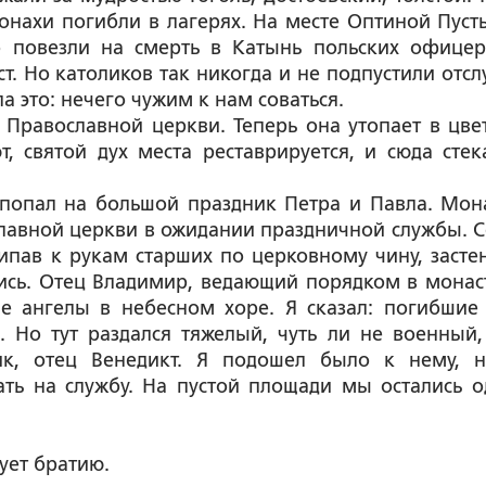
нахи погибли в лагерях. На месте Оптиной Пуст
о повезли на смерть в Катынь польских офицер
т. Но католиков так никогда и не подпустили отсл
 это: нечего чужим к нам соваться.
Православной церкви. Теперь она утопает в цвет
 святой дух места реставрируется, и сюда стек
 попал на большой праздник Петра и Павла. Мон
главной церкви в ожидании праздничной службы. С
ипав к рукам старших по церковному чину, засте
ись. Отец Владимир, ведающий порядком в монас
ые ангелы в небесном хоре. Я сказал: погибшие 
 Но тут раздался тяжелый, чуть ли не военный,
ик, отец Венедикт. Я подошел было к нему, 
ть на службу. На пустой площади мы остались о
дует братию.