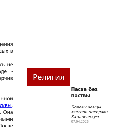
дения
дых в
сь не
оде -
Религия
орчив
Пасха без
паствы
енной
сквы
.
Почему немцы
. Она
массово покидают
Католическую
нными
церковь?
07.04.2026
После