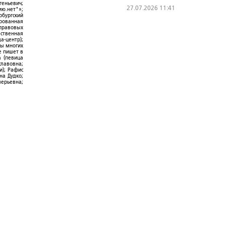
геньевич;
27.07.2026 11:41
ю.нет"»;
рбургский
ированная
-правовых
ественная
а-центр);
ры многих
е пишет в
а (певица
славовна;
и); Рафис
на Дудко;
лерьевна;