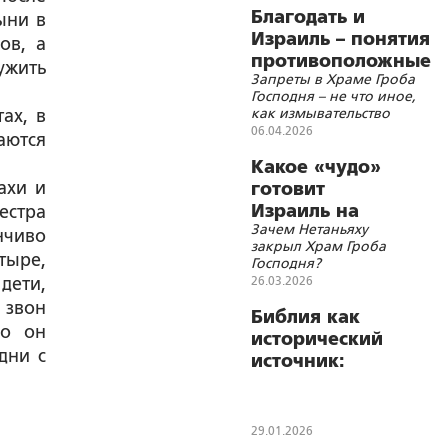
Благодать и
ыни в
Израиль – понятия
ов, а
противоположные
ужить
Запреты в Храме Гроба
Господня – не что иное,
как измывательство
ах, в
06.04.2026
аются
Какое «чудо»
ахи и
готовит
Израиль на
естра
Зачем Нетаньяху
православную
нчиво
закрыл Храм Гроба
Пасху?!
тыре,
Господня?
дети,
26.03.2026
 звон
Библия как
но он
исторический
дни с
источник:
беседа с А.М.
Величко
29.01.2026