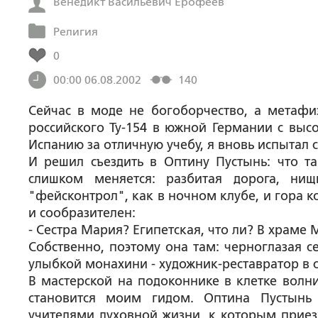
Венедикт Васильевич Ерофеев
Религия
0
00:00 06.08.2002
140
Сейчас в моде не богоборчество, а метафиз
российского Ту-154 в южной Германии с выс
Испанию за отличную учебу, я вновь испытал 
И решил съездить в Оптину Пустынь: что т
слишком меняется: разбитая дорога, ни
"фейсконтрол", как в ночном клубе, и гора 
и сообразителен:
- Сестра Мария? Египетская, что ли? В храме М
Собственно, поэтому она там: черноглазая 
улыбкой монахини - художник-реставратор в с
В мастерской на подоконнике в клетке волни
становится моим гидом. Оптина Пустынь
учителями духовной жизни, к которым приезж