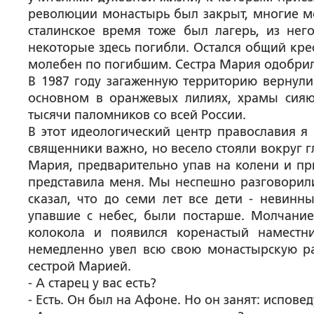
революции монастырь был закрыт, многие мо
сталинское время тоже был лагерь, из нег
некоторые здесь погибли. Остался общий крес
молебен по погибшим. Сестра Мария одобрила
В 1987 году загаженную территорию вернули 
основном в оранжевых лилиях, храмы сияют,
тысячи паломников со всей России.
В этот идеологический центр православия я
священники важно, но весело стояли вокруг 
Мария, предварительно упав на колени и пр
представила меня. Мы неспешно разговорил
сказал, что до семи лет все дети - невинн
упавшие с небес, были постарше. Молчание.
колокола и появился коренастый наместн
немедленно увел всю свою монастырскую ра
сестрой Марией.
- А старец у вас есть?
- Есть. Он был на Афоне. Но он занят: испове