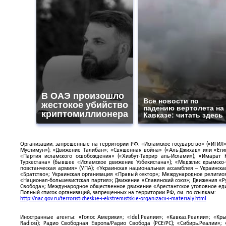
В ОАЭ произошло
Все новости по
жестокое убийство
падению вертолета на
криптомиллионера
Кавказе: читать здесь
Организации, запрещенные на территории РФ: «Исламское государство» («ИГИЛ»)
Муслимун»); «Движение Талибан»; «Священная война» («Аль-Джихад» или «Египе
«Партия исламского освобождения» («Хизбут-Тахрир аль-Ислами»); «Имарат 
Туркестана» (бывшее «Исламское движение Узбекистана»); «Меджлис крымско
повстанческая армия» (УПА); «Украинская национальная ассамблея – Украинска
«Братство»; Украинская организация «Правый сектор»; Международное религио
«Национал-большевистская партия»; Движение «Славянский союз»; Движения «Р
Свобода»; Международное общественное движение «Арестантское уголовное еди
Полный список организаций, запрещенных на территории РФ, см. по ссылкам:
http://nac.gov.ru/terroristicheskie-i-ekstremistskie-organizacii-i-materialy.html
Иностранные агенты: «Голос Америки»; «Idel.Реалии»; «Кавказ.Реалии»; «Кр
Radiosi); Радио Свободная Европа/Радио Свобода (PCE/PC); «Сибирь.Реалии»