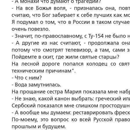
- А монахи что думают о трагедии?
- На все Божья воля, - призналась она, по
считаю, что Бог забирает к себе лучших как м
Я подумал о том, что в России в таком случа
очень повезло.
- Значит, по-православному, с Ту-154 не было
- А другие из нас считают, - продолжала он
потому что смотрят телевизор, а там, сами з
Пойдемте в скит, где жили святые старцы?
На лесной дороге попался колодец со свя
техническим причинам".
- Что с ним?
- Вода замутнилась.
На прощание сестра Мария показала мне набр
- Не знаю, какой канон выбрать: греческий ил
Сербский показался мне слишком простодушны
- А вообще мы думаем: реставрировать фреск
По-моему, это вопрос ко всей Русской прав
прошлым и будущем.