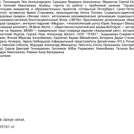
; Пономарев Лев Александрович; Савицкая Людмила Алексеевна; Маркелов Сергей Ев
ов Евгений Николаевич; Альбац; «Центр по работе с проблемой насилия "Насили
ельских инициатив и образовательных проектов «Открытый Петербург»; Санкт-Пете
ron); активистка Ирина Сторожева; правозащитник Алена Попова; Социально-ориент
здоровья граждан «Феникс плюс»; автономная некоммерческая организация социально
рограммно-целевой Благотворительный Фонд «СВЕЧА»; Красноярская региональная общ
ав граждан»; интернет-издание «Медуза»; «Аналитический центр Юрия Левады» (Левад
омашки монолит»; M.News World — общественно-политическое медиа;Bellingcat — авто
ойне на Украине; МЕМО — юридическое лицо главреда издания «Кавказский узел», которо
Анатолий Фурсов; Сергей Ухов; Александр Шелест; ООО "ТЕНЕС"; Гырдымова Елизавет
ович; Яганов Ибрагим Хасанбиевич; Харченко Вадим Михайлович; Беседина Дарья Стани
 Фидель Агумава; Эрдни Омбадыков (официальный представитель Далай-ламы XIV в Росси
 Николай Соболев; Ведущий Александр Макашенц; Писатель Елена Прокашева; Екатери
; Гудков Дмитрий Геннадьевич; Галлямов Аббас Радикович; Намазбаева Татьяна Ва
ндра Николаевна; Ривина Анна Валерьевна
ссылкам:
в сфере связи,
69161 от