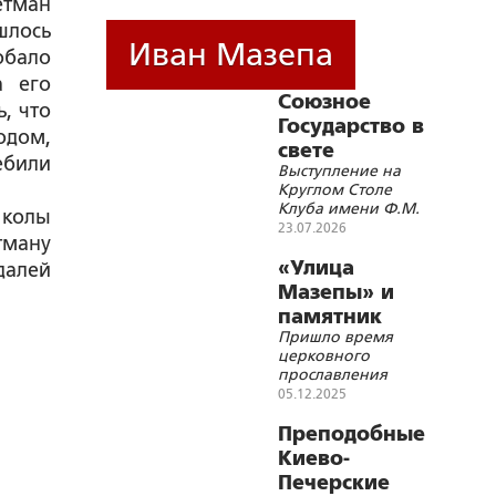
етман
шлось
Иван Мазепа
обало
а его
Союзное
, что
Государство в
одом,
свете
ебили
Выступление на
Специальной
Круглом Столе
военной
Клуба имени Ф.М.
 колы
операции на
Достоевского
23.07.2026
тману
Украине
«Фундаментальные
основы Союзного
«Улица
далей
государства и
Мазепы» и
современные
памятник
геополитические
Пришло время
Кочубею
вызовы» в Витебске
церковного
прославления
духовного подвига
05.12.2025
защитника
Православия
Преподобные
Кочубея
Киево-
Печерские