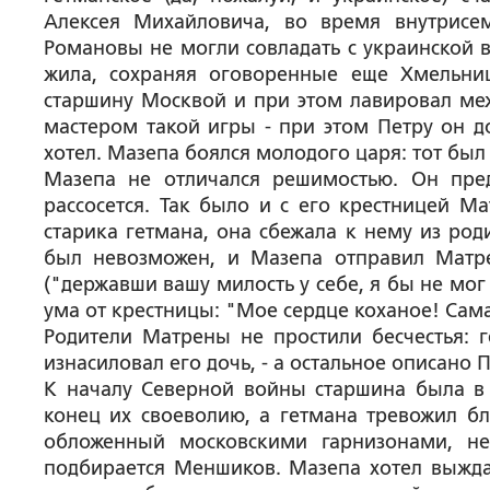
Алексея Михайловича, во время внутрисем
Романовы не могли совладать с украинской в
жила, сохраняя оговоренные еще Хмельниц
старшину Москвой и при этом лавировал ме
мастером такой игры - при этом Петру он д
хотел. Мазепа боялся молодого царя: тот был
Мазепа не отличался решимостью. Он пред
рассосется. Так было и с его крестницей М
старика гетмана, она сбежала к нему из род
был невозможен, и Мазепа отправил Матре
("державши вашу милость у себе, я бы не мо
ума от крестницы: "Мое сердце коханое! Сама
Родители Матрены не простили бесчестья: г
изнасиловал его дочь, - а остальное описано
К началу Северной войны старшина была в 
конец их своеволию, а гетмана тревожил бл
обложенный московскими гарнизонами, не
подбирается Меншиков. Мазепа хотел выждат