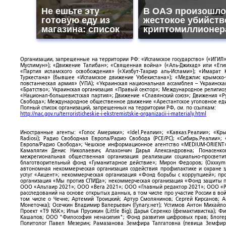
Не ешьте эту
В ОАЭ произошло
готовую еду из
жестокое убийств
магазина: список
криптомиллионер
Организации, запрещенные на территории РФ: «Исламское государство» («ИГИЛ»)
Муслимун»); «Движение Талибан»; «Священная война» («Аль-Джихад» или «Египе
«Партия исламского освобождения» («Хизбут-Тахрир аль-Ислами»); «Имарат 
Туркестана» (бывшее «Исламское движение Узбекистана»); «Меджлис крымско
повстанческая армия» (УПА); «Украинская национальная ассамблея – Украинска
«Братство»; Украинская организация «Правый сектор»; Международное религио
«Национал-большевистская партия»; Движение «Славянский союз»; Движения «Р
Свобода»; Международное общественное движение «Арестантское уголовное еди
Полный список организаций, запрещенных на территории РФ, см. по ссылкам:
http://nac.gov.ru/terroristicheskie-i-ekstremistskie-organizacii-i-materialy.html
Иностранные агенты: «Голос Америки»; «Idel.Реалии»; «Кавказ.Реалии»; «Кр
Radiosi); Радио Свободная Европа/Радио Свобода (PCE/PC); «Сибирь.Реалии»
Европа/Радио Свобода»; Чешское информационное агентство «MEDIUM-ORIENT»
Камалягин Денис Николаевич; Апахончич Дарья Александровна; Понасенк
межрегиональная общественная организация реализации социально-просветит
благотворительный фонд «Гуманитарное действие»; Мирон Федоров; (Oxxxymi
автономная некоммерческая организация содействия профилактике и охране 
услуг «Акцент»; некоммерческая организация «Фонд борьбы с коррупцией»; п
организация «Мы против СПИДа»; некоммерческая организация «Фонд защиты пр
ООО «Альтаир 2021»; ООО «Вега 2021»; ООО «Главный редактор 2021»; ООО «Р
расследований на основе открытых данных, в том числе про участие России в в
том числе о Чечне; Артемий Троицкий; Артур Смолянинов; Сергей Кирсанов; 
Монеточка); Осечкин Владимир Валерьевич (Гулагу.нет); Устимов Антон Михайл
Проект «T9 NSK»; Илья Прусикин (Little Big); Дарья Серенко (фемактивистка);
Кашапов; ООО "Философия ненасилия"; Фонд развития цифровых прав; Блогер
Политолог Павел Мезерин; Рамазанова Земфира Талгатовна (певица Земфира)