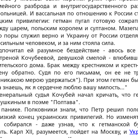
ейного разброда и внутригосударственного ра
ольницей. И вассальная по отношению к России с
ким привилегии: гетман пугал готовую сожрат
жду царем, польским королем и султаном. Мазеп
о поры служил верно и Украину от России отделя
 сильным человеком, и за ним стояла сила.
почитал ей разумное бездействие - авось все
атреной Кочубеевой, девушкой смелой - влюбивш
ительского дома. Брак между крестником и крест
ну обратно. Судя по его письмам, он ее не т
г никакою мерою удержаться"). При этом гетман бы
 знаешь, як я сердечне люблю вашу милость..."
енеральный судья Кочубей начал кричать, что г
 Пушкиным в поэме "Полтава".
панике. Полковники знали, что Петр решил пол
изкий конец украинских привилегий. Но изменят
 собирался - даже узнав, что к гетманской б
ь. Карл ХII, разумеется, пойдет на Москву, и
Ук