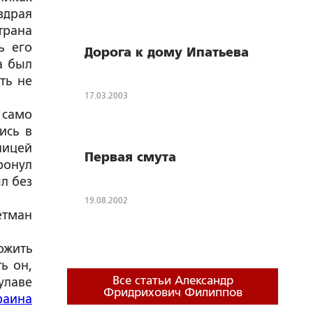
здрая
трана
ь его
Дорога к дому Ипатьева
а был
ть не
17.03.2003
 само
ись в
ницей
Первая смута
ронул
л без
19.08.2002
етман
ожить
ь он,
Все статьи Александр
улаве
Фридрихович Филиппов
раина