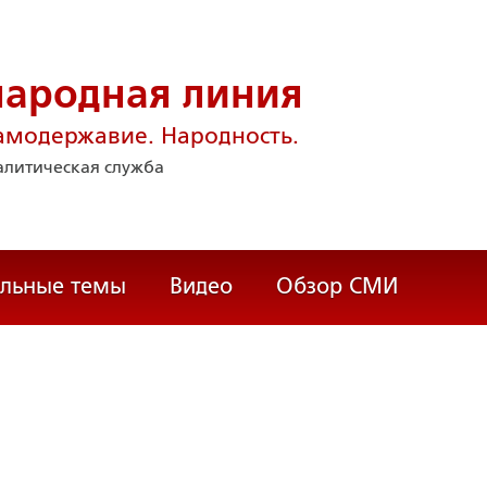
народная линия
амодержавие. Народность.
литическая служба
альные темы
Видео
Обзор СМИ