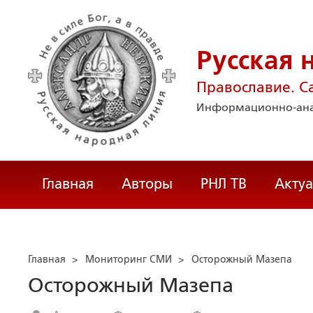
Русская 
Православие. С
Информационно-ана
Главная
Авторы
РНЛ ТВ
Акту
Главная
>
Мониторинг СМИ
>
Осторожный Мазепа
Осторожный Мазепа