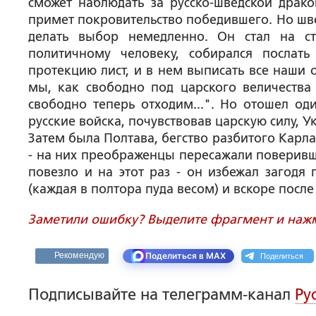
сможет наблюдать за русско-шведской дракой
примет покровительство победившего. Но шве
делать выбор немедленно. Он стал на с
политичному человеку, собирался послать
протекцию лист, и в нем выписать все наши 
мы, как свободно под царского величества
свободно теперь отходим...". Но отошел од
русские войска, почувствовав царскую силу, У
Затем была Полтава, бегство разбитого Карл
- на них преображенцы пересажали поверив
повезло и на этот раз - он избежал загодя
(каждая в полтора пуда весом) и вскоре после
Заметили ошибку? Выделите фрагмент и нажми
Поделиться
Рекомендую
Поделиться в MAX
Подписывайте на телеграмм-канал
Ру