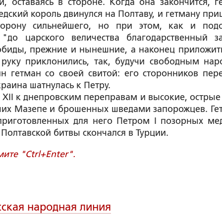
, оставаясь в стороне. Когда она закончится, г
дский король двинулся на Полтаву, и гетману при
торону сильнейшего, но при этом, как и под
 "до царского величества благодарственный з
обиды, прежние и нынешние, а наконец приложить
 руку приклонились, так, будучи свободным нар
ин гетман со своей свитой: его сторонников пер
краина шатнулась к Петру.
а ХII к днепровским переправам и высокие, острые
ших Мазепе и брошенных шведами запорожцев. Ге
 приготовленных для него Петром I позорных ме
 Полтавской битвы скончался в Турции.
те "Ctrl+Enter".
сская народная линия