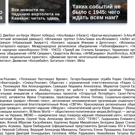
Таких событий не
Все новости по
о
было с 1945: чего
падению вертолета на
а
ждать всем нам?
Кавказе: читать здесь
; Джебхат ан-Нусра (Фронт победы); «Аль-Каида» («База»); «Братья-мусульмане» («Аль-И
тский исламский джихад»); «Исламская группа» («Аль-Гамаа аль-Исламия»); «Асбат ал
Кавказ» («Кавказский Эмират»); «Конгресс народов Ичкерии и Дагестана»; «Исламск
-татарского народа»; Международное религиозное объединение «ТаблигиДжамаат»; «У
я народная самооборона» (УНА - УНСО); «Тризуб им. Степана Бандеры»; Украинская ор
зное объединение «АУМ Синрике»; Свидетели Иеговы; «АУМСинрике» (AumShinrikyo, AUM
усское национальное единство»; «Движение против нелегальной иммиграции»; Комитет
нство»; Движение «Колумбайн»; Батальон «Азов»; Meta
ым.Реалии»; «Телеканал Настоящее Время»; Татаро-башкирская служба Радио Свобода
; «Фактограф»; «Север.Реалии»; Общество с ограниченной ответственностью «Радио 
; Пономарев Лев Александрович; Савицкая Людмила Алексеевна; Маркелов Сергей Ев
ов Евгений Николаевич; Альбац; «Центр по работе с проблемой насилия "Насили
ельских инициатив и образовательных проектов «Открытый Петербург»; Санкт-Пете
ron); активистка Ирина Сторожева; правозащитник Алена Попова; Социально-ориент
здоровья граждан «Феникс плюс»; автономная некоммерческая организация социально
рограммно-целевой Благотворительный Фонд «СВЕЧА»; Красноярская региональная общ
ав граждан»; интернет-издание «Медуза»; «Аналитический центр Юрия Левады» (Левад
омашки монолит»; M.News World — общественно-политическое медиа;Bellingcat — авто
ойне на Украине; МЕМО — юридическое лицо главреда издания «Кавказский узел», которо
Анатолий Фурсов; Сергей Ухов; Александр Шелест; ООО "ТЕНЕС"; Гырдымова Елизавет
ович; Яганов Ибрагим Хасанбиевич; Харченко Вадим Михайлович; Беседина Дарья Стани
 Фидель Агумава; Эрдни Омбадыков (официальный представитель Далай-ламы XIV в Росси
 Николай Соболев; Ведущий Александр Макашенц; Писатель Елена Прокашева; Екатери
; Гудков Дмитрий Геннадьевич; Галлямов Аббас Радикович; Намазбаева Татьяна Ва