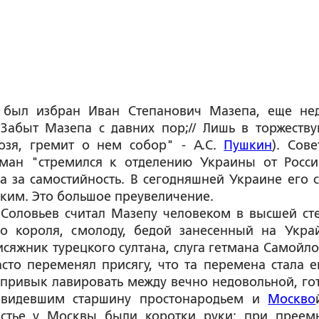
и был избран Иван Степанович Мазепа, еще не
Забыт Мазепа с давних пор;// Лишь в торжеств
розя, гремит о нем собор" - А.С.
Пушкин
). Сове
тман "стремился к отделению Украины от Росси
а за самостийность. В сегодняшней Украине его с
цким. Это большое преувеличение.
 Соловьев считал Мазепу человеком в высшей ст
го короля, смолоду, бедой занесенный на Укра
исяжник турецкого султана, слуга гетмана Самойло
сто переменял присягу, что та перемена стала е
н привык лавировать между вечно недовольной, го
навидевшим старшину простонародьем и
Москво
частье у Москвы были коротки руки: при преем