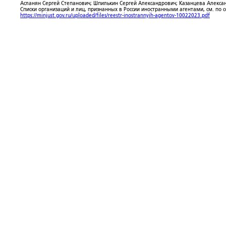
Асланян Сергей Степанович; Шпилькин Сергей Александрович; Казанцева Алекса
Списки организаций и лиц, признанных в России иностранными агентами, см. по 
https://minjust.gov.ru/uploaded/files/reestr-inostrannyih-agentov-10022023.pdf