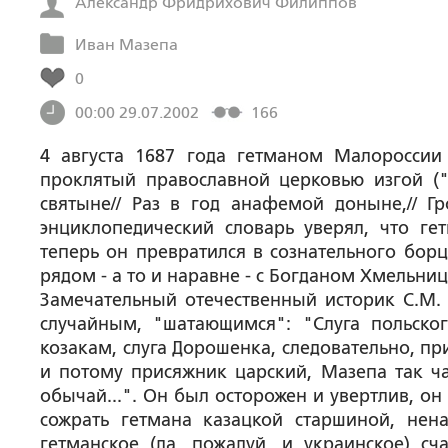
Александр Фридрихович Филиппов
Иван Мазепа
0
00:00 29.07.2002
166
4 августа 1687 года гетманом Малоросси
проклятый православной церковью изгой ("
святыне// Раз в год анафемой доныне,// Г
энциклопедический словарь уверял, что ге
теперь он превратился в сознательного борц
рядом - а то и наравне - с Богданом Хмельни
Замечательный отечественный историк С.М.
случайным, "шатающимся": "Слуга польско
козакам, слуга Дорошенка, следовательно, пр
и потому присяжник царский, Мазепа так ча
обычай...". Он был осторожен и увертлив, о
сожрать гетмана казацкой старшиной, не
гетманское (да, пожалуй, и украинское) с