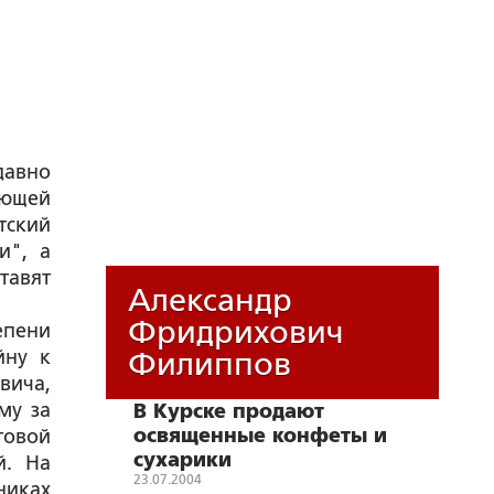
давно
ующей
тский
и", а
тавят
Александр
Фридрихович
епени
йну к
Филиппов
вича,
му за
В Курске продают
освященные конфеты и
товой
сухарики
й. На
23.07.2004
никах