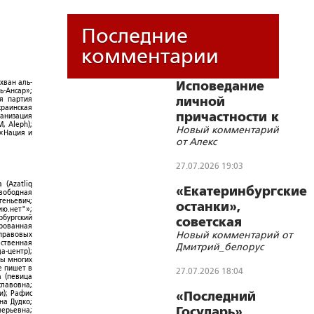
Последние
комментарии
хван аль-
Исповедание
ь-Ансар»;
личной
ая партия
краинская
причастности к
ганизация
, Aleph);
Новый комментарий
соборным
 «Нация и
от Алекс
грехам
Русского
27.07.2026 19:03
народа
 (Azatliq
«Екатеринбургские
Свободная
геньевич;
останки»,
ю.нет"»;
рбургский
советская
ированная
Новый комментарий от
-правовых
символика и
ественная
Дмитрий_белорус
цифровизации
а-центр);
ры многих
е пишет в
27.07.2026 18:04
а (певица
славовна;
и); Рафис
«Последний
на Дудко;
Государь»
лерьевна;