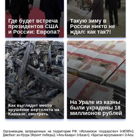
Где будет встреча
Такую зиму в
президентов США
России никто не
и России: Европа?
ждал: как так?!
На Урале из казны
Как выглядит место
были украдены 18
крушение вертолета на
миллионов рублей
Кавказе: смотреть
Организации, запрещенные на территории РФ: «Исламское государство» («ИГИЛ»);
Джебхат ан-Нусра (Фронт победы); «Аль-Каида» («База»); «Братья-мусульмане» («Аль-