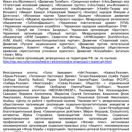
Ихван аль-Муслимун»); «Движение Талибан»; «Священная война» («Аль-Джихад» или
«Египетский исламский джихад»); «Исламская группа» («Аль-Гамаа аль-Исламия»);
«Асбат аль-Ансар»; «Партия исламского освобождения» («Хизбут-Тахрир аль-
Ислами»); «Имарат Кавказ» («Кавказский Эмират»); «Конгресс народов Ичкерии и
Дагестана»; «Исламская партия Туркестана» (бывшее «Исламское движение
Узбекистана»); «Меджлис крымско-татарского народа»; Международное религиозное
объединение «ТаблигиДжамаат»; «Украинская повстанческая армия» (УПА);
«Украинская национальная ассамблея – Украинская народная самооборона» (УНА -
УНСО); «Тризуб им. Степана Бандеры»; Украинская организация «Братство»;
Украинская организация «Правый сектор»; Международное религиозное
объединение «АУМ Синрике»; Свидетели Иеговы; «АУМСинрике» (AumShinrikyo,
AUM, Aleph); «Национал-большевистская партия»; Движение «Славянский союз»;
Движения «Русское национальное единство»; «Движение против нелегальной
иммиграции»; Комитет «Нация и Свобода»; Международное общественное
движение «Арестантское уголовное единство»; Движение «Колумбайн»; Батальон
«Азов»; Meta
Полный список организаций, запрещенных на территории РФ, см. по ссылкам:
http://nac.gov.ru/terroristicheskie-i-ekstremistskie-organizacii-i-materialy.html
Иностранные агенты: «Голос Америки»; «Idel.Реалии»; «Кавказ.Реалии»;
«Крым.Реалии»; «Телеканал Настоящее Время»; Татаро-башкирская служба Радио
Свобода (Azatliq Radiosi); Радио Свободная Европа/Радио Свобода (PCE/PC);
«Сибирь.Реалии»; «Фактограф»; «Север.Реалии»; Общество с ограниченной
ответственностью «Радио Свободная Европа/Радио Свобода»; Чешское
информационное агентство «MEDIUM-ORIENT»; Пономарев Лев Александрович;
Савицкая Людмила Алексеевна; Маркелов Сергей Евгеньевич; Камалягин Денис
Николаевич; Апахончич Дарья Александровна; Понасенков Евгений Николаевич;
Альбац; «Центр по работе с проблемой насилия "Насилию.нет"»; межрегиональная
общественная организация реализации социально-просветительских инициатив и
образовательных проектов «Открытый Петербург»; Санкт-Петербургский
благотворительный фонд «Гуманитарное действие»; Мирон Федоров; (Oxxxymiron);
активистка Ирина Сторожева; правозащитник Алена Попова; Социально-
ориентированная автономная некоммерческая организация содействия
профилактике и охране здоровья граждан «Феникс плюс»; автономная
некоммерческая организация социально-правовых услуг «Акцент»; некоммерческая
организация «Фонд борьбы с коррупцией»; программно-целевой Благотворительный