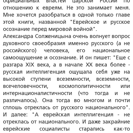
официальных властей царской России по
отношению к евреям. Не это занимает меня.
Мне хочется разобраться в одной только главе
этой книги, названной "Еврейское и русское
осознание перед мировой войной".
Александра Солженицына очень волнует вопрос
духовного своеобразия именно русского (а не
российского) человека, его национальное
самоощущение и осознание. И он пишет: "Еще с
разгара XIX века, а в начале ХХ века более -
русская интеллигенция ощущала себя уже на
высокой ступени всеземности, всеземности,
всечеловечности, космополитичности или
интернационалистичности (что тогда и не
различалось). Она тогда во многом и почти
сплошь отреклась от русского национального".
И далее: "А еврейская интеллигенция - не
отреклась от национального. И даже закрайние
еврейские социалисты старались как-то