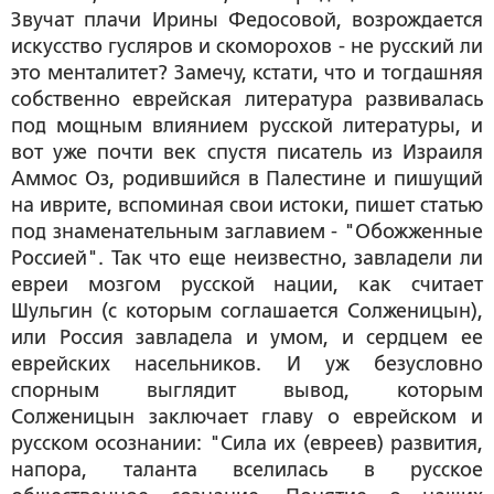
Звучат плачи Ирины Федосовой, возрождается
искусство гусляров и скоморохов - не русский ли
это менталитет? Замечу, кстати, что и тогдашняя
собственно еврейская литература развивалась
под мощным влиянием русской литературы, и
вот уже почти век спустя писатель из Израиля
Аммос Оз, родившийся в Палестине и пишущий
на иврите, вспоминая свои истоки, пишет статью
под знаменательным заглавием - "Обожженные
Россией". Так что еще неизвестно, завладели ли
евреи мозгом русской нации, как считает
Шульгин (с которым соглашается Солженицын),
или Россия завладела и умом, и сердцем ее
еврейских насельников. И уж безусловно
спорным выглядит вывод, которым
Солженицын заключает главу о еврейском и
русском осознании: "Сила их (евреев) развития,
напора, таланта вселилась в русское