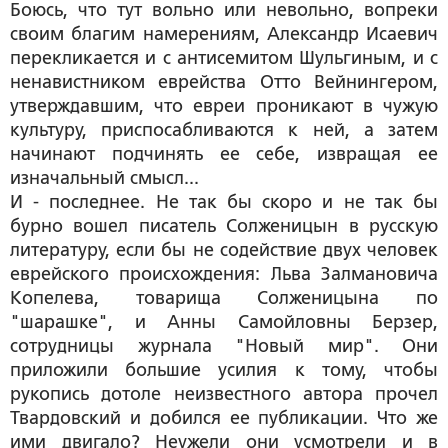
Боюсь, что тут вольно или невольно, вопреки
своим благим намерениям, Александр Исаевич
перекликается и с антисемитом Шульгиным, и с
ненавистником еврейства Отто Вейнингером,
утверждавшим, что евреи проникают в чужую
культуру, приспосабливаются к ней, а затем
начинают подчинять ее себе, извращая ее
изначальный смысл...
И - последнее. Не так бы скоро и не так бы
бурно вошел писатель Солженицын в русскую
литературу, если бы не содействие двух человек
еврейского происхождения: Льва Залмановича
Копелева, товарища Солженицына по
"шарашке", и Анны Самойловны Берзер,
сотрудницы журнала "Новый мир". Они
приложили большие усилия к тому, чтобы
рукопись дотоле неизвестного автора прочел
Твардовский и добился ее публикации. Что же
ими двигало? Неужели они усмотрели и в