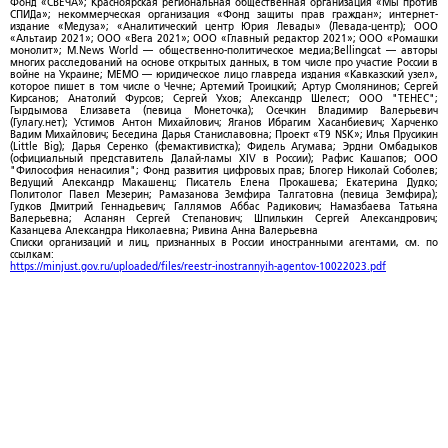
Фонд «СВЕЧА»; Красноярская региональная общественная организация «Мы против
СПИДа»; некоммерческая организация «Фонд защиты прав граждан»; интернет-
издание «Медуза»; «Аналитический центр Юрия Левады» (Левада-центр); ООО
«Альтаир 2021»; ООО «Вега 2021»; ООО «Главный редактор 2021»; ООО «Ромашки
монолит»; M.News World — общественно-политическое медиа;Bellingcat — авторы
многих расследований на основе открытых данных, в том числе про участие России в
войне на Украине; МЕМО — юридическое лицо главреда издания «Кавказский узел»,
которое пишет в том числе о Чечне; Артемий Троицкий; Артур Смолянинов; Сергей
Кирсанов; Анатолий Фурсов; Сергей Ухов; Александр Шелест; ООО "ТЕНЕС";
Гырдымова Елизавета (певица Монеточка); Осечкин Владимир Валерьевич
(Гулагу.нет); Устимов Антон Михайлович; Яганов Ибрагим Хасанбиевич; Харченко
Вадим Михайлович; Беседина Дарья Станиславовна; Проект «T9 NSK»; Илья Прусикин
(Little Big); Дарья Серенко (фемактивистка); Фидель Агумава; Эрдни Омбадыков
(официальный представитель Далай-ламы XIV в России); Рафис Кашапов; ООО
"Философия ненасилия"; Фонд развития цифровых прав; Блогер Николай Соболев;
Ведущий Александр Макашенц; Писатель Елена Прокашева; Екатерина Дудко;
Политолог Павел Мезерин; Рамазанова Земфира Талгатовна (певица Земфира);
Гудков Дмитрий Геннадьевич; Галлямов Аббас Радикович; Намазбаева Татьяна
Валерьевна; Асланян Сергей Степанович; Шпилькин Сергей Александрович;
Казанцева Александра Николаевна; Ривина Анна Валерьевна
Списки организаций и лиц, признанных в России иностранными агентами, см. по
ссылкам:
https://minjust.gov.ru/uploaded/files/reestr-inostrannyih-agentov-10022023.pdf