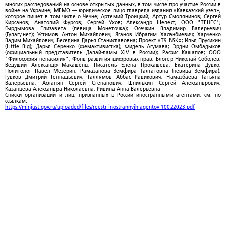
многих расследований на основе открытых данных, в том числе про участие России в
войне на Украине; МЕМО — юридическое лицо главреда издания «Кавказский узел»,
которое пишет в том числе о Чечне; Артемий Троицкий; Артур Смолянинов; Сергей
Кирсанов; Анатолий Фурсов; Сергей Ухов; Александр Шелест; ООО "ТЕНЕС";
Гырдымова Елизавета (певица Монеточка); Осечкин Владимир Валерьевич
(Гулагу.нет); Устимов Антон Михайлович; Яганов Ибрагим Хасанбиевич; Харченко
Вадим Михайлович; Беседина Дарья Станиславовна; Проект «T9 NSK»; Илья Прусикин
(Little Big); Дарья Серенко (фемактивистка); Фидель Агумава; Эрдни Омбадыков
(официальный представитель Далай-ламы XIV в России); Рафис Кашапов; ООО
"Философия ненасилия"; Фонд развития цифровых прав; Блогер Николай Соболев;
Ведущий Александр Макашенц; Писатель Елена Прокашева; Екатерина Дудко;
Политолог Павел Мезерин; Рамазанова Земфира Талгатовна (певица Земфира);
Гудков Дмитрий Геннадьевич; Галлямов Аббас Радикович; Намазбаева Татьяна
Валерьевна; Асланян Сергей Степанович; Шпилькин Сергей Александрович;
Казанцева Александра Николаевна; Ривина Анна Валерьевна
Списки организаций и лиц, признанных в России иностранными агентами, см. по
ссылкам:
https://minjust.gov.ru/uploaded/files/reestr-inostrannyih-agentov-10022023.pdf