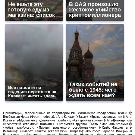
Не ешьте эту
В ОАЭ произошло
готовую еду из
жестокое убийство
магазина: список
криптомиллионера
Таких событий не
Все новости по
было с 1945: чего
падению вертолета на
ждать всем нам?
Кавказе: читать здесь
Организации, запрещенные на территории РФ: «Исламское государство» («ИГИЛ»);
Джебхат ан-Нусра (Фронт победы); «Аль-Каида» («База»); «Братья-мусульмане» («Аль-
Ихван аль-Муслимун»); «Движение Талибан»; «Священная война» («Аль-Джихад» или
«Египетский исламский джихад»); «Исламская группа» («Аль-Гамаа аль-Исламия»);
«Асбат аль-Ансар»; «Партия исламского освобождения» («Хизбут-Тахрир аль-
Ислами»); «Имарат Кавказ» («Кавказский Эмират»); «Конгресс народов Ичкерии и
Дагестана»; «Исламская партия Туркестана» (бывшее «Исламское движение