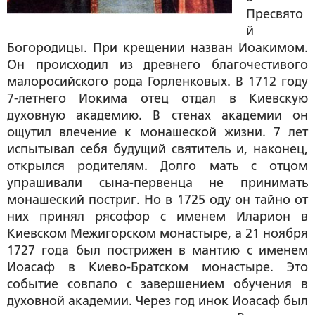
Пресвято
й
Богородицы. При крещении назван Иоакимом.
Он происходил из древнего благочестивого
малоросийского рода Горленковых. В 1712 году
7-летнего Иокима отец отдал в Киевскую
духовную академию. В стенах академии он
ощутил влечение к монашеской жизни. 7 лет
испытывал себя будущий святитель и, наконец,
открылся родителям. Долго мать с отцом
упрашивали сына-первенца не принимать
монашеский постриг. Но в 1725 оду он тайно от
них принял рясофор с именем Иларион в
Киевском Межигорском монастыре, а 21 ноября
1727 года был пострижен в мантию с именем
Иоасаф в Киево-Братском монастыре. Это
событие совпало с завершением обучения в
духовной академии. Через год инок Иоасаф был