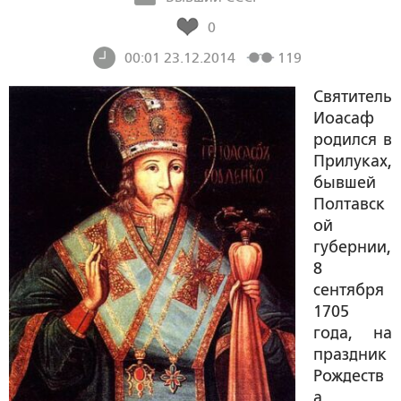
0
00:01 23.12.2014
119
Святитель
Иоасаф
родился в
Прилуках,
бывшей
Полтавск
ой
губернии,
8
сентября
1705
года, на
праздник
Рождеств
а