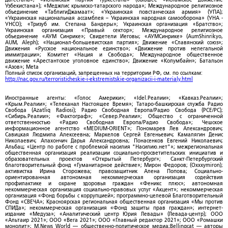
Узбекистана»); «Меджлис крымско-татарского народа»; Международное религиозное
объединение «ТаблигиДжамаат»; «Украинская повстанческая армия» (УПА);
«Украинская национальная ассамблея – Украинская народная самооборона» (УНА -
УНСО); «Тризуб им. Степана Бандеры»; Украинская организация «Братство»;
Украинская организация «Правый сектор»; Международное религиозное
объединение «АУМ Синрике»; Свидетели Иеговы; «АУМСинрике» (AumShinrikyo,
AUM, Aleph); «Национал-большевистская партия»; Движение «Славянский союз»;
Движения «Русское национальное единство»; «Движение против нелегальной
иммиграции»; Комитет «Нация и Свобода»; Международное общественное
движение «Арестантское уголовное единство»; Движение «Колумбайн»; Батальон
«Азов»; Meta
Полный список организаций, запрещенных на территории РФ, см. по ссылкам:
http://nac.gov.ru/terroristicheskie-i-ekstremistskie-organizacii-i-materialy.html
Иностранные агенты: «Голос Америки»; «Idel.Реалии»; «Кавказ.Реалии»;
«Крым.Реалии»; «Телеканал Настоящее Время»; Татаро-башкирская служба Радио
Свобода (Azatliq Radiosi); Радио Свободная Европа/Радио Свобода (PCE/PC);
«Сибирь.Реалии»; «Фактограф»; «Север.Реалии»; Общество с ограниченной
ответственностью «Радио Свободная Европа/Радио Свобода»; Чешское
информационное агентство «MEDIUM-ORIENT»; Пономарев Лев Александрович;
Савицкая Людмила Алексеевна; Маркелов Сергей Евгеньевич; Камалягин Денис
Николаевич; Апахончич Дарья Александровна; Понасенков Евгений Николаевич;
Альбац; «Центр по работе с проблемой насилия "Насилию.нет"»; межрегиональная
общественная организация реализации социально-просветительских инициатив и
образовательных проектов «Открытый Петербург»; Санкт-Петербургский
благотворительный фонд «Гуманитарное действие»; Мирон Федоров; (Oxxxymiron);
активистка Ирина Сторожева; правозащитник Алена Попова; Социально-
ориентированная автономная некоммерческая организация содействия
профилактике и охране здоровья граждан «Феникс плюс»; автономная
некоммерческая организация социально-правовых услуг «Акцент»; некоммерческая
организация «Фонд борьбы с коррупцией»; программно-целевой Благотворительный
Фонд «СВЕЧА»; Красноярская региональная общественная организация «Мы против
СПИДа»; некоммерческая организация «Фонд защиты прав граждан»; интернет-
издание «Медуза»; «Аналитический центр Юрия Левады» (Левада-центр); ООО
«Альтаир 2021»; ООО «Вега 2021»; ООО «Главный редактор 2021»; ООО «Ромашки
монолит»; M.News World — общественно-политическое медиа;Bellingcat — авторы