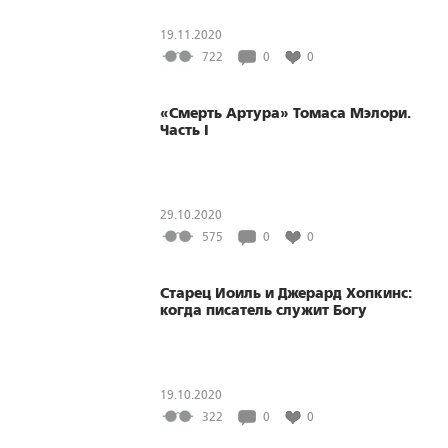
19.11.2020
722
0
0
«Смерть Артура» Томаса Мэлори.
Часть I
29.10.2020
575
0
0
Старец Иоиль и Джерард Хопкинс:
когда писатель служит Богу
19.10.2020
322
0
0