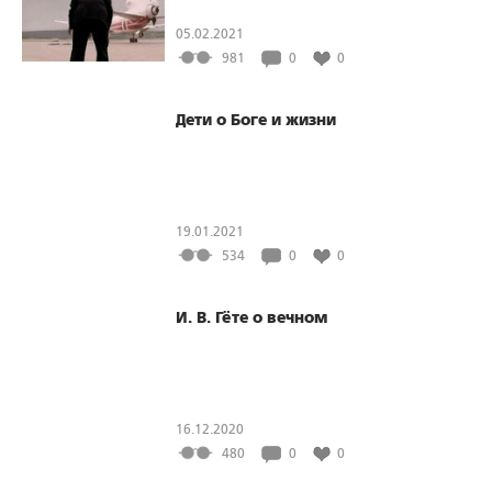
05.02.2021
981
0
0
Дети о Боге и жизни
19.01.2021
534
0
0
И. В. Гёте о вечном
16.12.2020
480
0
0