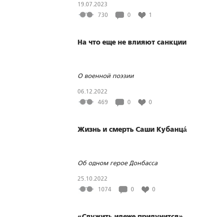
19.07.2023
730
0
1
На что еще не влияют санкции
О военной поэзии
06.12.2022
469
0
0
Жизнь и смерть Саши Кубанцá
Об одном герое Донбасса
25.10.2022
1074
0
0
«Служить идеже прилучится»