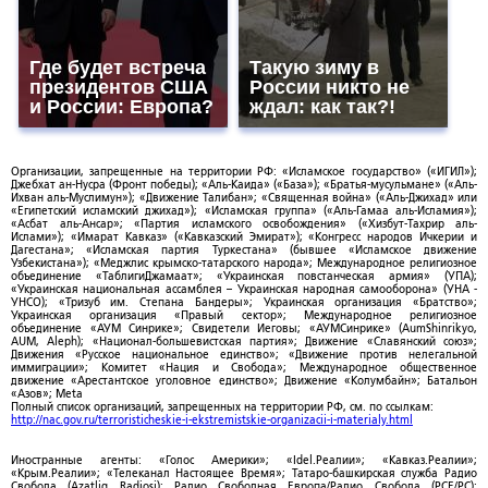
Где будет встреча
Такую зиму в
президентов США
России никто не
и России: Европа?
ждал: как так?!
Организации, запрещенные на территории РФ: «Исламское государство» («ИГИЛ»);
Джебхат ан-Нусра (Фронт победы); «Аль-Каида» («База»); «Братья-мусульмане» («Аль-
Ихван аль-Муслимун»); «Движение Талибан»; «Священная война» («Аль-Джихад» или
«Египетский исламский джихад»); «Исламская группа» («Аль-Гамаа аль-Исламия»);
«Асбат аль-Ансар»; «Партия исламского освобождения» («Хизбут-Тахрир аль-
Ислами»); «Имарат Кавказ» («Кавказский Эмират»); «Конгресс народов Ичкерии и
Дагестана»; «Исламская партия Туркестана» (бывшее «Исламское движение
Узбекистана»); «Меджлис крымско-татарского народа»; Международное религиозное
объединение «ТаблигиДжамаат»; «Украинская повстанческая армия» (УПА);
«Украинская национальная ассамблея – Украинская народная самооборона» (УНА -
УНСО); «Тризуб им. Степана Бандеры»; Украинская организация «Братство»;
Украинская организация «Правый сектор»; Международное религиозное
объединение «АУМ Синрике»; Свидетели Иеговы; «АУМСинрике» (AumShinrikyo,
AUM, Aleph); «Национал-большевистская партия»; Движение «Славянский союз»;
Движения «Русское национальное единство»; «Движение против нелегальной
иммиграции»; Комитет «Нация и Свобода»; Международное общественное
движение «Арестантское уголовное единство»; Движение «Колумбайн»; Батальон
«Азов»; Meta
Полный список организаций, запрещенных на территории РФ, см. по ссылкам:
http://nac.gov.ru/terroristicheskie-i-ekstremistskie-organizacii-i-materialy.html
Иностранные агенты: «Голос Америки»; «Idel.Реалии»; «Кавказ.Реалии»;
«Крым.Реалии»; «Телеканал Настоящее Время»; Татаро-башкирская служба Радио
Свобода (Azatliq Radiosi); Радио Свободная Европа/Радио Свобода (PCE/PC);