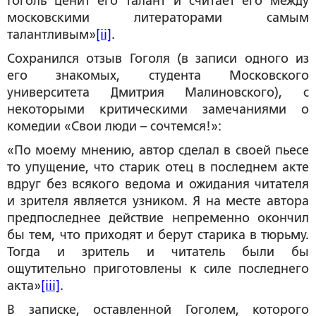
Гоголь ценит его талант и считает его между
московскими литераторами самым
талантливым»
[ii]
.
Сохранился отзыв Гоголя (в записи одного из
его знакомых, студента Московского
университета Дмитрия Малиновского), с
некоторыми критическими замечаниями о
комедии «Свои люди – сочтемся!»:
«По моему мнению, автор сделал в своей пьесе
то упущение, что старик отец в последнем акте
вдруг без всякого ведома и ожидания читателя
и зрителя является узником. Я на месте автора
предпоследнее действие непременно окончил
бы тем, что приходят и берут старика в тюрьму.
Тогда и зритель и читатель были бы
ощутительно приготовлены к силе последнего
акта»
[iii]
.
В записке, оставленной Гоголем, которого