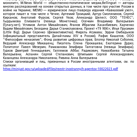
монолит»; M.News World — общественно-политическое медиа;Bellingcat — авторы
многих расследований на основе открытых данных, в том числе про участие России в
войне на Украине; МЕМО — юридическое лицо главреда издания «Кавказский узел»,
которое пишет в том числе о Чечне; Артемий Троицкий; Артур Смолянинов; Сергей
Кирсанов; Анатолий Фурсов; Сергей Ухов; Александр Шелест; ООО "ТЕНЕС";
Гырдымова Елизавета (певица Монеточка); Осечкин Владимир Валерьевич
(Гулагу.нет); Устимов Антон Михайлович; Яганов Ибрагим Хасанбиевич; Харченко
Вадим Михайлович; Беседина Дарья Станиславовна; Проект «T9 NSK»; Илья Прусикин
(Little Big); Дарья Серенко (фемактивистка); Фидель Агумава; Эрдни Омбадыков
(официальный представитель Далай-ламы XIV в России); Рафис Кашапов; ООО
"Философия ненасилия"; Фонд развития цифровых прав; Блогер Николай Соболев;
Ведущий Александр Макашенц; Писатель Елена Прокашева; Екатерина Дудко;
Политолог Павел Мезерин; Рамазанова Земфира Талгатовна (певица Земфира);
Гудков Дмитрий Геннадьевич; Галлямов Аббас Радикович; Намазбаева Татьяна
Валерьевна; Асланян Сергей Степанович; Шпилькин Сергей Александрович;
Казанцева Александра Николаевна; Ривина Анна Валерьевна
Списки организаций и лиц, признанных в России иностранными агентами, см. по
ссылкам:
https://minjust.gov.ru/uploaded/files/reestr-inostrannyih-agentov-10022023.pdf