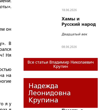
мени.
оты».
18.06.2026
Хамы и
Русский народ
ем он
Двадцатый век
у». В
08.06.2026
рался
ч! Ня
Все статьи Владимир Николаевич
Крупин
остью
ча на
ногие
Надежда
Леонидовна
Крупина
о я у
раз я