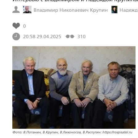
Владимир Николаевич Крупин
Надежд
0
20:58 29.04.2025
310
Фото: В.Потанин, В.Крупин, В.Лихоносов, В.Распутин: https://rospisatel.ru