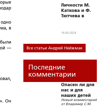
фашистом
торые
Личности М.
нодар
Каткова и Ф.
Тютчева в
интерпретации
 одно
современных
ма, в
либеральных
14.04.2024
деятелей
 были
рой —
Все статьи Андрей Нейжмак
Последние
комментарии
овал,
Опасен ли для
нас и для
наших детей
Новый комментарий
«бегущий
». Он
от Владимир С.М.
гуру»?