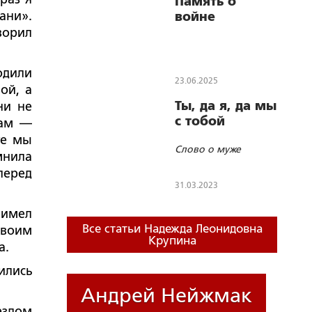
Память о
ани».
войне
ворил
одили
23.06.2025
ой, а
Ты, да я, да мы
ни не
с тобой
Там —
те мы
Слово о муже
мнила
перед
31.03.2023
 имел
Все статьи Надежда Леонидовна
своим
Крупина
а.
ились
Андрей Нейжмак
ездом