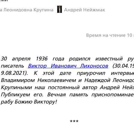
а Леонидовна Крупина
Андрей Нейжмак
Время на чтение 10
30 апреля 1936
года родился известный ру
писатель
Виктор Иванович Лихоносов
(30.04.1
9
.08.
2021
). К этой дате приурочил интервь
Владимиром Николаевичем и Надеждой Леонид
Крупиными наш постоянный автор
Андрей Ней
Публикуем его. Вечная память приснопомина
рабу Божию Виктору!
***