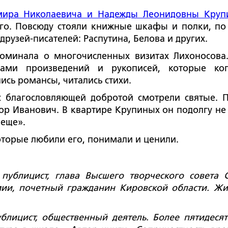
мира Николаевича и Надежды Леонидовны Круп
го. Повсюду стояли книжные шкафы и полки, по
узей-писателей: Распутина, Белова и других.
поминала о многочисленных визитах Лихоносова
ми произведений и рукописей, которые ког
ись романсы, читались стихи.
 с благословляющей добротой смотрели святые. 
тор Иванович. В квартире Крупиных он подолгу не 
 еще».
оторые любили его, понимали и ценили.
публицист, глава Высшего творческого совета 
мии, почетный гражданин Кировской области. Жи
лицист, общественный деятель. Более пятидесят