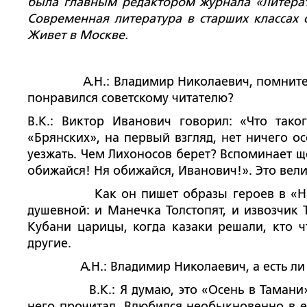
была главным редактором журнала «Литерат
Современная литература в старших классах 
Живет в Москве.
А.Н.: Владимир Николаевич, помните ли 
понравился советскому читателю?
В.К.: Виктор Иванович говорил: «Что так
«Брянских», на первый взгляд, нет ничего о
уезжать. Чем Лихоносов берет? Вспоминает 
обижайся! Ня обижайся, Иванович!». Это велик
Как он пишет образы героев в «Нашем
душевной: и Манечка Толстопят, и извозчик 
Кубани царицы, когда казаки решали, кто ч
другие.
А.Н.: Владимир Николаевич, а есть ли у 
В.К.: Я думаю, это «Осень в Тамани». Н
него прочитал. Влюбился необыкновенно в ег