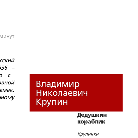
 минут
сский
936 –
ю с
Владимир
овной
жмак.
Николаевич
емому
Крупин
Дедушкин
кораблик
Крупинки