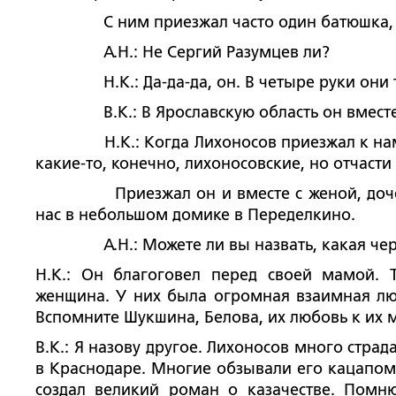
С ним приезжал часто один батюшка, русс
А.Н.: Не Сергий Разумцев ли?
Н.К.: Да-да-да, он. В четыре руки они та
В.К.: В Ярославскую область он вместе с 
Н.К.: Когда Лихоносов приезжал к нам, то
какие-то, конечно, лихоносовские, но отчасти
Приезжал он и вместе с женой, дочерью
нас в небольшом домике в Переделкино.
А.Н.: Можете ли вы назвать, какая черта
Н.К.: Он благоговел перед своей мамой. 
женщина. У них была огромная взаимная люб
Вспомните Шукшина, Белова, их любовь к их 
В.К.: Я назову другое. Лихоносов много стра
в Краснодаре. Многие обзывали его кацапом 
создал великий роман о казачестве. Помню