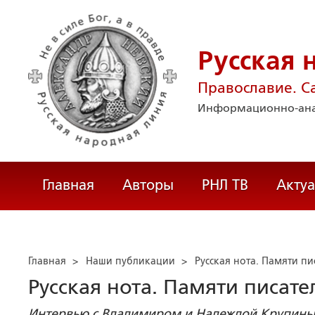
Русская 
Православие. С
Информационно-ана
Главная
Авторы
РНЛ ТВ
Акту
Главная
>
Наши публикации
>
Русская нота. Памяти п
Русская нота. Памяти писат
Интервью с Владимиром и Надеждой Крупин