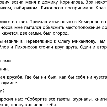
нович возил меня к домику Корнилова. Зря неко
жиком, сибиряком. Лихоносов воспринимал Крас
я на свет. Приехал изначально в Кемерово на
носов мне пытался объяснить местоположение до
 кажется, две семьи, был огород.
Мы ездили в Переделкино к Олегу Михайлову. Там
лов и Лихоносов стоили друг друга. Один и вто
ьями.
нин.
ужба. Где бы ни был, как бы себя ни чувств
 Людмиле.
и?
л нас: «Соберите все газеты, журналы, книги
тал, пропускал через себя.