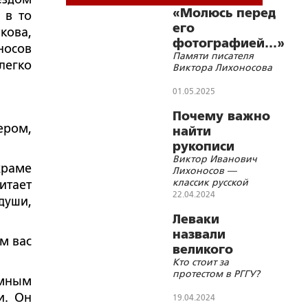
«Молюсь перед
 в то
его
кова,
фотографией…»
носов
Памяти писателя
легко
Виктора Лихоносова
01.05.2025
Почему важно
ером,
найти
рукописи
Виктор Иванович
покойного
храме
Лихоносов —
Виктора
классик русской
итает
Лихоносова?
литературы
22.04.2024
души,
Леваки
назвали
м вас
великого
Кто стоит за
русского
протестом в РГГУ?
философа
омным
Ильина
и. Он
19.04.2024