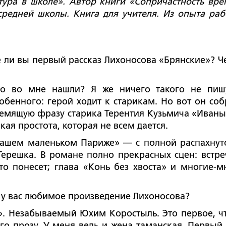
ура в школе». Автор книги «Сопричастность вре
средней школы. Книга для учителя. Из опыта раб
вы первый рассказ Лихоносова «Брянские»? Ч
ого во мне нашли? Я же ничего такого не пиш
собенного: герой ходит к старикам. Но вот он соб
щемящую фразу старика Терентия Кузьмича «Иваны
ая простота, которая не всем дается.
 маленьком Париже» — с полной распахнут
Терешка. В романе полно прекрасных сцен: встре
то понесет; глава «Конь без хвоста» и многие-м
вас любимое произведение Лихоносова?
езабываемый Юхим Коростыль. Это первое, чт
о прозу. У меня ведь и жена таманская. Первый 