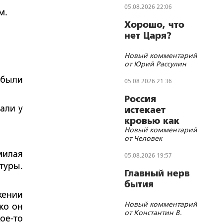
05.08.2026 22:06
м.
Хорошо, что
нет Царя?
Новый комментарий
от Юрий Рассулин
 были
05.08.2026 21:36
Россия
али у
истекает
кровью как
Новый комментарий
жертвенное
от Человек
животное?
милая
05.08.2026 19:57
туры.
Главный нерв
бытия
жении
Новый комментарий
ко он
от Константин В.
ое-то