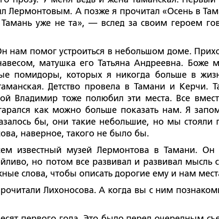
дил Лермонтовым. А позже я прочитал «Осень в Там
Тамань уже не та», — вслед за своим героем го
ам помог устроиться в небольшом доме. Прих
навесом, матушка его Татьяна Андреевна. Боже м
ые помидоры, которых я никогда больше в жиз
таманская. Детство провела в Тамани и Керчи. 
ой Владимир тоже полюбил эти места. Все вмес
тарался как можно больше показать нам. Я запо
алось бы, они такие небольшие, но мы стояли 
ова, наверное, такого не было бы.
сем известный музей Лермонтова в Тамани. Он
ейливо, но потом все развивал и развивал мысль 
ные слова, чтобы описать дорогие ему и нам мест
итали Лихоносова. А когда вы с ним познаком
 первого года. Это было перед очередным съ