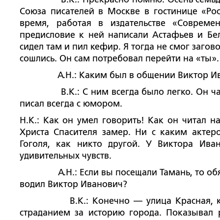
Союза писателей в Москве в гостинице «Ро
время, работая в издательстве «Совреме
предисловие к ней написали Астафьев и Бел
сидел там и пил кефир. Я тогда не смог загов
сошлись. Он сам потребовал перейти на «ты».
А.Н.: Каким был в общении Виктор Ив
В.К.: С ним всегда было легко. Он часто
писал всегда с юмором.
Н.К.: Как он умел говорить! Как он читал н
Христа Спасителя замер. Ни с каким актеро
Гоголя, как никто другой. У Виктора Ива
удивительных чувств.
А.Н.: Если вы посещали Тамань, то обязат
водил Виктор Иванович?
В.К.: Конечно — улица Красная, конеч
страданием за историю города. Показывал р