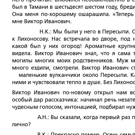
был в Тамани в шестьдесят шестом году, бре
Она меня по-хорошему ошарашила. «Теперь 
мне Виктор Иванович.
Н.К.: Мы были у него в Пересыпи. Он н
к Лихоносову. Нас встречала во дворе, под 
какой был у них огород! Ароматные крупн
видела. Виктор Иванович знал, что я сама 
могилы многих моих родственников. Муж м
много ездили, смотрели. Виктор Иванович с
маленькие вулканчики около Пересыпи. Каз
ними и чувствовали тепло в душе. Без Лихонос
Виктор Иванович по-новому открыл нам в
особый дар рассказчика: начинал речь незат
чудесным голосом, интонацией, подбирал нуж
А.Н.: Вы сказали, когда первый раз проч
лично?
В.К.: Прекрасно помню. Осень семьдесят