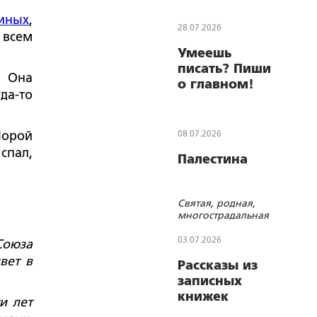
иных
,
28.07.2026
 всем
Умеешь
писать? Пиши
. Она
о главном!
да-то
Порой
08.07.2026
спал,
Палестина
Святая, родная,
многострадальная
03.07.2026
Союза
вет в
Рассказы из
записных
книжек
и лет