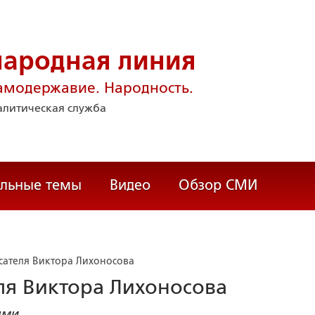
народная линия
амодержавие. Народность.
литическая служба
альные темы
Видео
Обзор СМИ
исателя Виктора Лихоносова
еля Виктора Лихоносова
ыми