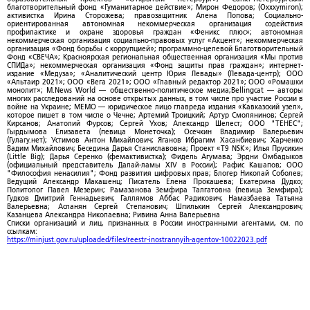
благотворительный фонд «Гуманитарное действие»; Мирон Федоров; (Oxxxymiron);
активистка Ирина Сторожева; правозащитник Алена Попова; Социально-
ориентированная автономная некоммерческая организация содействия
профилактике и охране здоровья граждан «Феникс плюс»; автономная
некоммерческая организация социально-правовых услуг «Акцент»; некоммерческая
организация «Фонд борьбы с коррупцией»; программно-целевой Благотворительный
Фонд «СВЕЧА»; Красноярская региональная общественная организация «Мы против
СПИДа»; некоммерческая организация «Фонд защиты прав граждан»; интернет-
издание «Медуза»; «Аналитический центр Юрия Левады» (Левада-центр); ООО
«Альтаир 2021»; ООО «Вега 2021»; ООО «Главный редактор 2021»; ООО «Ромашки
монолит»; M.News World — общественно-политическое медиа;Bellingcat — авторы
многих расследований на основе открытых данных, в том числе про участие России в
войне на Украине; МЕМО — юридическое лицо главреда издания «Кавказский узел»,
которое пишет в том числе о Чечне; Артемий Троицкий; Артур Смолянинов; Сергей
Кирсанов; Анатолий Фурсов; Сергей Ухов; Александр Шелест; ООО "ТЕНЕС";
Гырдымова Елизавета (певица Монеточка); Осечкин Владимир Валерьевич
(Гулагу.нет); Устимов Антон Михайлович; Яганов Ибрагим Хасанбиевич; Харченко
Вадим Михайлович; Беседина Дарья Станиславовна; Проект «T9 NSK»; Илья Прусикин
(Little Big); Дарья Серенко (фемактивистка); Фидель Агумава; Эрдни Омбадыков
(официальный представитель Далай-ламы XIV в России); Рафис Кашапов; ООО
"Философия ненасилия"; Фонд развития цифровых прав; Блогер Николай Соболев;
Ведущий Александр Макашенц; Писатель Елена Прокашева; Екатерина Дудко;
Политолог Павел Мезерин; Рамазанова Земфира Талгатовна (певица Земфира);
Гудков Дмитрий Геннадьевич; Галлямов Аббас Радикович; Намазбаева Татьяна
Валерьевна; Асланян Сергей Степанович; Шпилькин Сергей Александрович;
Казанцева Александра Николаевна; Ривина Анна Валерьевна
Списки организаций и лиц, признанных в России иностранными агентами, см. по
ссылкам:
https://minjust.gov.ru/uploaded/files/reestr-inostrannyih-agentov-10022023.pdf