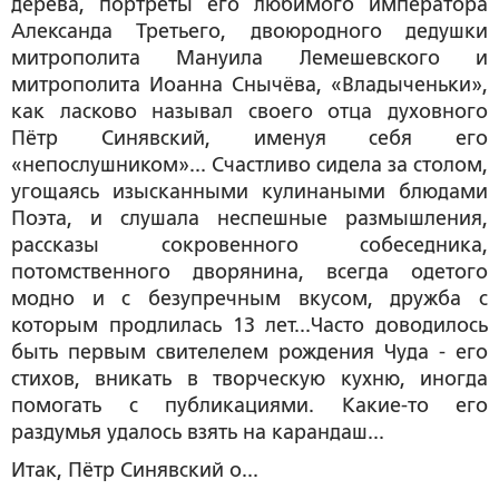
дерева, портреты его любимого императора
Александа Третьего, двоюродного дедушки
митрополита Мануила Лемешевского и
митрополита Иоанна Снычёва, «Владыченьки»,
как ласково называл своего отца духовного
Пётр Синявский, именуя себя его
«непослушником»... Счастливо сидела за столом,
угощаясь изысканными кулинаными блюдами
Поэта, и слушала неспешные размышления,
рассказы сокровенного собеседника,
потомственного дворянина, всегда одетого
модно и с безупречным вкусом, дружба с
которым продлилась 13 лет...Часто доводилось
быть первым свителелем рождения Чуда - его
стихов, вникать в творческую кухню, иногда
помогать с публикациями. Какие-то его
раздумья удалось взять на карандаш...
Итак, Пётр Синявский о...