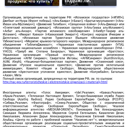
подожгли.
продукта: что купить?
Организации, запрещенные на территории РФ: «Исламское государство» («ИГИЛ»);
Джебхат ан-Нусра (Фронт победы); «Аль-Каида» («База»); «Братья-мусульмане» («Аль-
Ихван аль-Муслимун»); «Движение Талибан»; «Священная война» («Аль-Джихад» или
«Египетский исламский джихад»); «Исламская группа» («Аль-Гамаа аль-Исламия»);
«Асбат аль-Ансар»; «Партия исламского освобождения» («Хизбут-Тахрир аль-
Ислами»); «Имарат Кавказ» («Кавказский Эмират»); «Конгресс народов Ичкерии и
Дагестана»; «Исламская партия Туркестана» (бывшее «Исламское движение
Узбекистана»); «Меджлис крымско-татарского народа»; Международное религиозное
объединение «ТаблигиДжамаат»; «Украинская повстанческая армия» (УПА);
«Украинская национальная ассамблея – Украинская народная самооборона» (УНА -
УНСО); «Тризуб им. Степана Бандеры»; Украинская организация «Братство»;
Украинская организация «Правый сектор»; Международное религиозное
объединение «АУМ Синрике»; Свидетели Иеговы; «АУМСинрике» (AumShinrikyo,
AUM, Aleph); «Национал-большевистская партия»; Движение «Славянский союз»;
Движения «Русское национальное единство»; «Движение против нелегальной
иммиграции»; Комитет «Нация и Свобода»; Международное общественное
движение «Арестантское уголовное единство»; Движение «Колумбайн»; Батальон
«Азов»; Meta
Полный список организаций, запрещенных на территории РФ, см. по ссылкам:
http://nac.gov.ru/terroristicheskie-i-ekstremistskie-organizacii-i-materialy.html
Иностранные агенты: «Голос Америки»; «Idel.Реалии»; «Кавказ.Реалии»;
«Крым.Реалии»; «Телеканал Настоящее Время»; Татаро-башкирская служба Радио
Свобода (Azatliq Radiosi); Радио Свободная Европа/Радио Свобода (PCE/PC);
«Сибирь.Реалии»; «Фактограф»; «Север.Реалии»; Общество с ограниченной
ответственностью «Радио Свободная Европа/Радио Свобода»; Чешское
информационное агентство «MEDIUM-ORIENT»; Пономарев Лев Александрович;
Савицкая Людмила Алексеевна; Маркелов Сергей Евгеньевич; Камалягин Денис
Николаевич; Апахончич Дарья Александровна; Понасенков Евгений Николаевич;
Альбац; «Центр по работе с проблемой насилия "Насилию.нет"»; межрегиональная
общественная организация реализации социально-просветительских инициатив и
образовательных проектов «Открытый Петербург»; Санкт-Петербургский