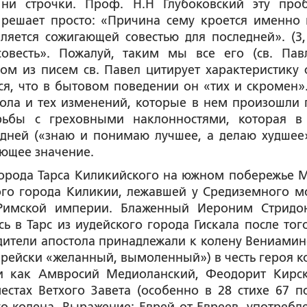
ни строчки. Проф. Н.Н Глубоковский эту про
решает просто: «Причина сему кроется именно 
яется сожигающей совестью для последней». (3, 
овесть». Пожалуй, таким мы все его (св. Пав
ом из писем св. Павел цитирует характеристику 
ся, что в бытовом поведении он «тих и скромен»
тола и тех изменений, которые в нем произошли 
рьбы с греховными наклонностями, которая в
дней («знаю и понимаю лучшее, а делаю худшее»
ающее значение.
города Тарса Киликийского на южном побережье 
лавного города Киликии, лежавшей у Средиземного м
 Римской империи. Блаженный Иероним Стридо
ь в Тарс из иудейского города Гискала после того
одители апостола принадлежали к колену Вениамин
врейски «желанный, вымоленный») в честь героя к
ви как Амвросий Медиоланский, Феодорит Кирс
стах Ветхого Завета (особенно в 28 стихе 67 п