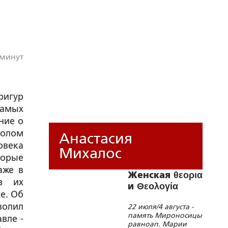
 минут
фигур
самых
ние о
толом
Анастасия
овека
Михалос
торые
аже в
Женская θεορια
из их
и Θεολογία
е. Об
волил
22 июля/4 августа -
память Мироносицы
вле -
равноап. Марии