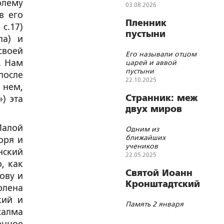
блему
Магдалины
03.08.2026
в его
Пленник
с.17)
пустыни
ла) и
своей
Его называли отцом
. Нам
царей и аввой
пустыни
после
22.10.2025
 нем,
Странник: меж
) эта
двух миров
Малой
Одним из
ближайших
оря и
учеников
нский
преподобного
22.05.2025
, как
Антония Великого
был преподобный
Святой Иоанн
ову и
Иларион Великий
Кронштадтский
олена
кий и
Память 2 января
салма