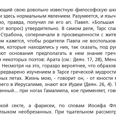
меющий свою довольно известную философскую шко
 здесь нормальным явлением. Разумеется, и языч
о, правда, получил ли его ап. Павел. «Большая 
от вопрос) утвердительно. В самом деле, Тарс сла
 Страбона, соперничали в просвещенности с жит
м кажется, чтобы родители Павла не воспользов
и, которые находились у них, так сказать, под ру
ют основания предполагать в нем знание греч
 некоторых поэтов: Арата (см.: Деян. 17, 28), Мен
12). Несмотря на это, гораздо вероятнее, что образо
редварено изучением в Тарсе греческой мудрости
х летах. Жизнь мою, - говорит он, - от юности 
го в Иерусалиме, знают все Иудеи (Деян. 26, 4). Т
анный... при ногах Гамалиила, кое применяет, гов
ской секте, а фарисеи, по словам Иосифа Фл
 языком необрезанных. При тщательном рассмот