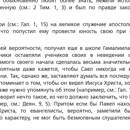
а обыкновенно любят более знать, нежели испо
ненную (см.: 2 Тим. 1, 3) и был по правде зак
(см.: Гал. 1, 15) на великое служение апостоль
 что попустил ему провести юность свою при 
сей вероятности, получил еще в школе Гамалиила
вники оставляли учеников своих в неведении 
амого своего начала сделалась весьма значитель
оятным даже кажется, чтобы Савл никогда не 
ни. Так, однако же, заставляют думать вся послед
упоминает о том, чтобы он видел Иисуса Христа, хо
е нужно упомянуть об этом (например, см.: Гал. 1,
говорит нечто такое, из чего должно заключить, что
р, см.: Деян. 9, 5). Притом если бы Павел нахо
Христа, то евангелисты, вероятно, заметили б
его характеру, не мог быть безмолвным слушателе