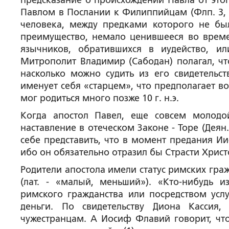
предсказание о происхождении Павла от этог
Павлом в Послании к Филиппийцам (Флп. 3, 5
человека, между предками которого не бы
преимущество, немало ценившееся во време
язычников, обратившихся в иудейство, и
Митрополит Владимир (Сабодан) полагал, чт
насколько можно судить из его свидетельст
именует себя «старцем», что предполагает во
мог родиться много позже 10 г. н.э.
Когда апостол Павел, еще совсем молодо
наставление в отеческом Законе - Торе (Деян.
себе представить, что в момент предания Ии
ибо он обязательно отразил бы Страсти Христо
Родители апостола имели статус римских граж
(лат. - «малый, меньший»). «Кто-нибудь 
римского гражданства или посредством усл
деньги. По свидетельству Диона Кассия
чужестранцам. А Иосиф Флавий говорит, чт