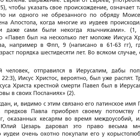
о колена. Выражение: Еврей от Евреев, употребл
), чтобы указать свое происхождение, означает т
ло ни одного не обрезанного по обряду Моисе
на Апостола, когда многие из иудеев происходи
ли даже сами были некогда язычниками». (1, 
о «Павел был на несколько лет моложе Иисуса Хр
ва, например в Флп, 9 (написано в 61-63 гг), г
зраст порядка шестидесяти лет. Во всяком случае, 
й человек, отправился в Иерусалим, дабы пол
 22:3), Иисус Христос, вероятно, был уже распят. 
суса Христа крестной смерти Павел был в Иеруса
вы в своих Посланиях» (2).
дан, и, видимо с этим связано его латинское имя 
из предков Павла приобрел своему потомству 
уг, оказанных кесарям во время междоусобий, и
, Юлий Цезарь даровал это право весьма м
о иудеи очень охотно покупали его у корыстолю