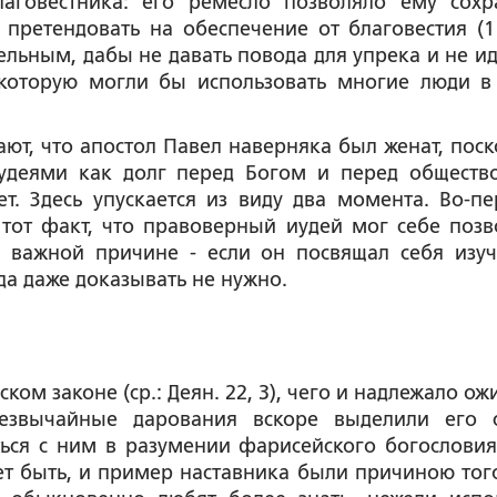
аговестника: его ремесло позволяло ему сохр
претендовать на обеспечение от благовестия (1
тельным, дабы не давать повода для упрека и не ид
 которую могли бы использовать многие люди в
т, что апостол Павел наверняка был женат, поск
удеями как долг перед Богом и перед обществ
т. Здесь упускается из виду два момента. Во-пе
 тот факт, что правоверный иудей мог себе позв
й важной причине - если он посвящал себя изу
да даже доказывать не нужно.
ом законе (ср.: Деян. 22, 3), чего и надлежало ож
резвычайные дарования вскоре выделили его 
ься с ним в разумении фарисейского богословия 
жет быть, и пример наставника были причиною того