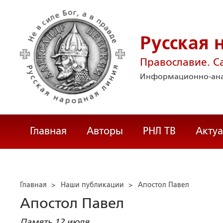
Русская 
Православие. С
Информационно-ана
Главная
Авторы
РНЛ ТВ
Акту
Главная
>
Наши публикации
>
Апостол Павел
Апостол Павел
Память 12 июля