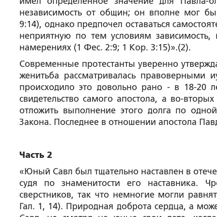
имел определенное значение для Павла-бл
независимость от общин; он вполне мог бы 
9:14), однако предпочел оставаться самостоя
неприятную по тем условиям зависимость,
намерениях (1 Фес. 2:9; 1 Кор. 3:15)».(2).
Современные протестанты уверенно утверждаю
женитьба рассматривалась правоверными и
происходило это довольно рано - в 18-20 ле
свидетельство самого апостола, а во-вторых
отложить выполнение этого долга по одно
Закона. Последнее в отношении апостола Пав
Часть 2
«Юный Савл был тщательно наставлен в отеческ
судя по знаменитости его наставника. Ч
сверстников, так что немногие могли равнят
Гал. 1, 14). Природная доброта сердца, а мо