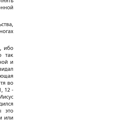
лнять
онной
ства,
ногах
, ибо
о так
ной и
видал
ующая
тя во
 12 -
 Иисус
дился
ы это
м или