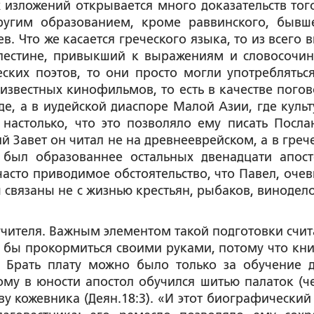
 изложений открывается много доказательств того
угим образованием, кроме раввинского, бывш
. Что же касается греческого языка, то из всего в
алестине, привыкший к выражениям и словосочи
ческих поэтов, то они просто могли употребляться
 известных кинофильмов, то есть в качестве погов
де, а в иудейской диаспоре Малой Азии, где культ
настолько, что это позволяло ему писать Посла
ий Завет он читал не на древнееврейском, а в греч
 был образованнее остальных двенадцати апост
часто приводимое обстоятельство, что Павел, очев
вязаны не с жизнью крестьян, рыбаков, виноделов
учителя. Важным элементом такой подготовки счит
 бы прокормиться своими руками, потому что кн
 Брать плату можно было только за обучение д
тому в юности апостол обучился шитью палаток (ч
ву кожевника (Деян.18:3). «И этот биографический