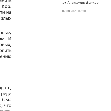
анить
от Александр Волков
 Кор.
07.08.2026 07:20
ти на
 злых
ольку
ом. И
рвых,
олить
чению
идать,
среди
(см.:
, что