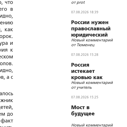
, что
от prot
кочетковского
его в
братства?
07.08.2026 18:39
идно,
России нужен
нению
православный
, как
юридический
орок.
Новый комментарий
СОБР
ура и
от Тюменец
ния к
07.08.2026 15:28
еском
олов.
Россия
идно,
истекает
, а с
кровью как
Новый комментарий
жертвенное
от учитель
животное?
алось
07.08.2026 15:25
ижник
етей,
Мост в
будущее
ем до
 факт
Новый комментарий