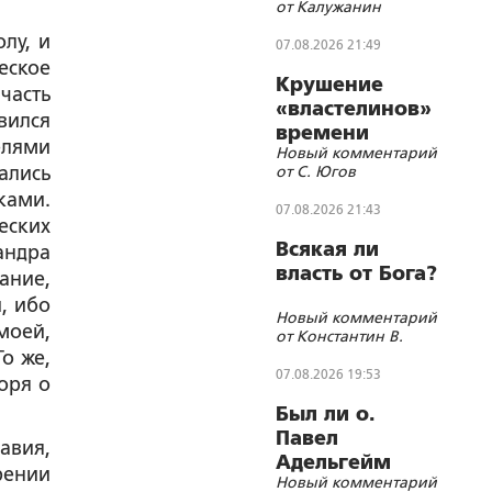
от Калужанин
лу, и
07.08.2026 21:49
еское
Крушение
часть
«властелинов»
вился
времени
елями
Новый комментарий
ались
от С. Югов
ками.
07.08.2026 21:43
еских
Всякая ли
андра
власть от Бога?
вание,
, ибо
Новый комментарий
моей,
от Константин В.
о же,
07.08.2026 19:53
оря о
Был ли о.
Павел
авия,
Адельгейм
рении
Новый комментарий
членом