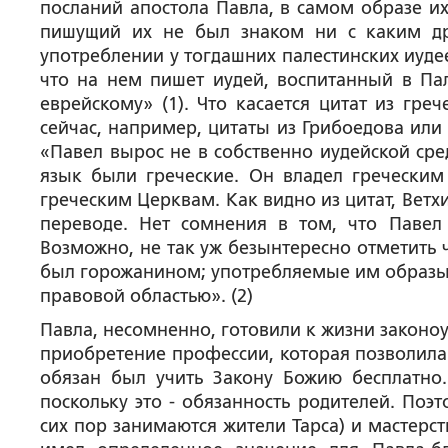
посланий апостола Павла, в самом образе их
пишущий их не был знаком ни с каким др
употреблении у тогдашних палестинских иудеев
что на нем пишет иудей, воспитанный в П
еврейскому» (1). Что касается цитат из гре
сейчас, например, цитаты из Грибоедова или
«Павел вырос не в собственно иудейской сре
язык были греческие. Он владел греческим 
греческим Церквам. Как видно из цитат, Ветх
переводе. Нет сомнения в том, что Павел
Возможно, не так уж безынтересно отметить 
был горожанином; употребляемые им образы с
правовой областью». (2)
Павла, несомненно, готовили к жизни законо
приобретение профессии, которая позволила
обязан был учить Закону Божию бесплатно.
поскольку это - обязанность родителей. Поэ
сих пор занимаются жители Тарса) и мастерст