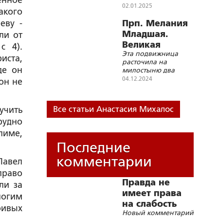
енное
02.01.2025
акого
еву -
Прп. Мелания
Младшая.
ли от
Великая
с 4).
Эта подвижница
внучка
иста,
расточила на
великой
де он
милостыню два
бабушки
самых больших
04.12.2024
он не
состояния Империи
Все статьи Анастасия Михалос
учить
Трудно
лиме,
Последние
комментарии
Павел
право
Правда не
ли за
имеет права
ногим
на слабость
бивых
Новый комментарий