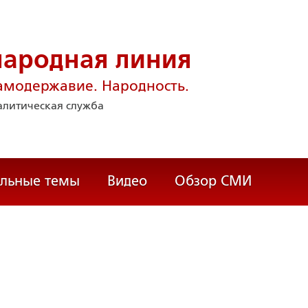
народная линия
амодержавие. Народность.
литическая служба
альные темы
Видео
Обзор СМИ