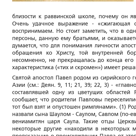
близости к раввинской школе, почему он явл
Очень удачное выражение - «сжигающая с
воспринимаем. Но стоит заметить, что в одн
персоны, данную ему братьями, и оказывает
думается, что для понимания личности апос
обращения ко Христу, той внутренней бо
несомненно, не прекращалась до конца его 
характеристика («тих и скромен») имеет реш
Святой апостол Павел родом из сирийского 
Азии (см.: Деян. 9, 11; 21, 39; 22, 3) - «г
составлявшей одну из цветущих областей
сообщает, что родители Павловы переселилис
тот был взят и опустошен римлянами». (1) Р
назвали сына Шаулом - Саулом, Савлом (по-е
вениамитян царя Саула. Такие отцы Церк
некоторые другие «находили в некоторых ме