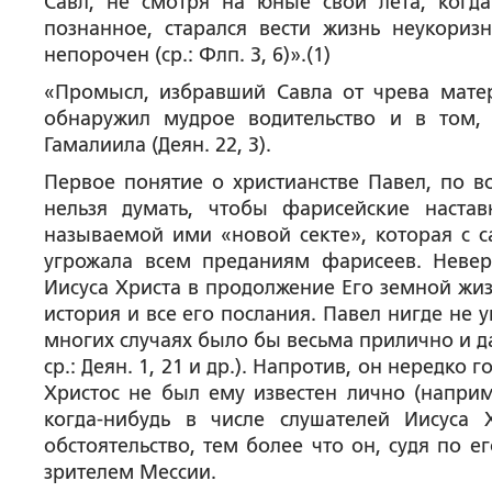
Савл, не смотря на юные свои лета, когд
познанное, старался вести жизнь неукориз
непорочен (ср.: Флп. 3, 6)».(1)
«Промысл, избравший Савла от чрева матери 
обнаружил мудрое водительство и в том,
Гамалиила (Деян. 22, 3).
Первое понятие о христианстве Павел, по в
нельзя думать, чтобы фарисейские наста
называемой ими «новой секте», которая с с
угрожала всем преданиям фарисеев. Невер
Иисуса Христа в продолжение Его земной жиз
история и все его послания. Павел нигде не 
многих случаях было бы весьма прилично и даж
ср.: Деян. 1, 21 и др.). Напротив, он нередко 
Христос не был ему известен лично (наприме
когда-нибудь в числе слушателей Иисуса 
обстоятельство, тем более что он, судя по 
зрителем Мессии.