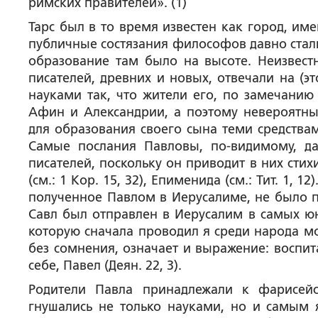
римских правителей». (1)
Тарс был в то время известен как город, и
публичные состязания философов давно стали
образование там было на высоте. Неизвестн
писателей, древних и новых, отвечали на (эт
науками так, что жители его, по замечанию
Афин и Александрии, а поэтому невероятны
для образования своего сына теми средствам
Самые послания Павловы, по-видимому, да
писателей, поскольку он приводит в них стихи
(см.: 1 Кор. 15, 32), Епименида (см.: Тит. 1, 
полученное Павлом в Иерусалиме, не было п
Савл был отправлен в Иерусалим в самых юны
которую сначала проводил я среди народа мое
без сомнения, означает и выражение: воспит
себе, Павел (Деян. 22, 3).
Родители Павла принадлежали к фарисей
гнушались не только науками, но и самым