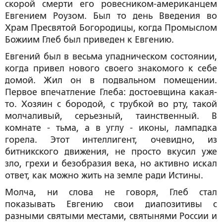
скорой смерти его ровесником-американцем
Евгением Роузом. Был то день Введения во
Храм Пресвятой Богородицы, когда Промыслом
Божиим Глеб был приведен к Евгению.
Евгений был в весьма упадническом состоянии,
когда привел нового своего знакомого к себе
домой. Жил он в подвальном помещении.
Первое впечатление Глеба: достоевщина какая-
то. Хозяин с бородой, с трубкой во рту, такой
молчаливый, серьезный, таинственный. В
комнате - тьма, а в углу - иконы, лампадка
горела. Этот интеллигент, очевидно, из
битникского движения, не просто вкусил уже
зло, грехи и безобразия века, но активно искал
ответ, как можно жить на земле ради Истины.
Молча, ни слова не говоря, Глеб стал
показывать Евгению свои диапозитивы с
разными святыми местами, святынями России и