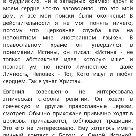
в буддийских, ни в западных храмах: вдруг в
моем сердце что-то заговорило, что это мой
дом, и все мои поиски были окончены! В
действительности я не мог понять ничего,
потому что церковная служба шла на
непонятном мне иностранном языке». В
православном храме он утвердился в
понимании Истины, он писал: «Истина - не
только абстрактная идея, которую ищет и
познает ум, но нечто личностное - даже
Личность, Человек - Тот, Кого ищут и любят
сердцем. Так я узнал Христа».
Евгения совершенно не интересовала
этническая сторона религии. Он ходил в
греческую и другие православные церкви,
смотрел. Обычно прихожане привычно ходят в
церковь, причащаются, соблюдают традиции.
Это его не интересовало. Ему хотелось иметь
личный контакт с Богом, с Самой Истиной.