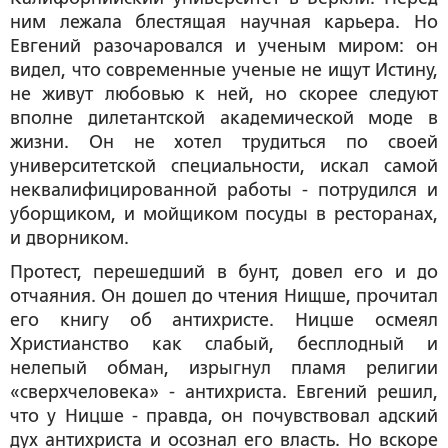
ним лежала блестящая научная карьера. Но
Евгений разочаровался и ученым миром: он
видел, что современные ученые не ищут Истину,
не живут любовью к ней, но скорее следуют
вполне дилетантской академической моде в
жизни. Он не хотел трудиться по своей
университетской специальности, искал самой
неквалифицированной работы - потрудился и
уборщиком, и мойщиком посуды в ресторанах,
и дворником.
Протест, перешедший в бунт, довел его и до
отчаяния. Он дошел до чтения Нищше, прочитал
его книгу об антихристе. Ницше осмеял
Христианство как слабый, бесплодный и
нелепый обман, изрыгнул пламя религии
«сверхчеловека» - антихриста. Евгений решил,
что у Ницше - правда, он почувствовал адский
дух антихриста и осознал его власть. Но вскоре