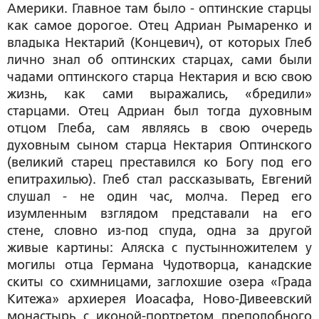
Америки. Главное там было - оптинские старцы
как самое дорогое. Отец Адриан Рымаренко и
владыка Нектарий (Концевич), от которых Глеб
лично знал об оптинских старцах, сами были
чадами оптинского старца Нектария и всю свою
жизнь, как сами выражались, «бредили»
старцами. Отец Адриан был тогда духовным
отцом Глеба, сам являясь в свою очередь
духовным сыном старца Нектария Оптинского
(великий старец преставился ко Богу под его
епитрахилью). Глеб стал рассказывать, Евгений
слушал - не один час, молча. Перед его
изумленным взглядом представали на его
стене, словно из-под спуда, одна за другой
живые картины: Аляска с пустынножителем у
могилы отца Германа Чудотворца, канадские
скиты со схимницами, заглохшие озера «Града
Китежа» архиерея Иоасафа, Ново-Дивеевский
монастырь с иконой-портретом преподобного