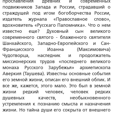
прославления древних и современных
подвижников Запада и России, страдавший о
страждущей под игом богоборчества России,
издатель журнала «Православное слово»,
вдохновитель «Русскаго Паломника». Что о нем
известно еще? Духовный сын великого
современного святого - блаженного святителя
Шанхайского, Западно-Европейского и Сан-
Францисского Иоанна (Максимовича)
Чудотворца, наследник и продолжатель
миссионерских трудов «последнего великого
монаха Русского Зарубежья» архиепископа
Аверкия (Таушева). Известны основные события
его земной жизни, описан его внешний облик. И
все же, кажется, этого мало. Это был в земной
жизни редкий человек, человек редких
душевных качеств, необыкновенного
устремления к познанию смысла и назначения
жизни. Но тайна души его сокрыта от внешнего