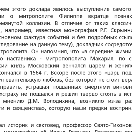
 доклада явилось выступление самог
ии о митрополите Филиппе вкратце познак
мянутой коллизии. В отличие от таких классич
ак, например, известная монография
Р.Г. Скрынн
 основном фактура событий и без подробных ссыл
ледование на данную тему), докладчик сосредото
трополита. Он напомнил, что «в середине жизни
го наставника -
митропополита Макария
, по с
икий князь Московский венчался царем и женил
ончался в 1564 г. Вскоре после этого «царь под
ул евангельскую любовь, без которой не стоит вера
 править, устрашая подданных смертями винов
страху не поддался и решил твердо стоять в ист
о мнению Д.М. Володихина, возникло из-за ра
и и священства», которую наши предки восприн
к и сектовед, профессор Свято-Тихоновс