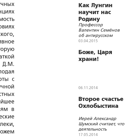
учных
Как Лунгин
нциях
научит нас
мость
Родину
Профессор
«любить»!
овиях
Валентин Семёнов
кого,
об антирусском
сериале известного
ивное
03.04.2015
режиссера
торую
Боже, Царя
аткой
храни!
я
Д.М.
лодая
оты с
чной
06.11.2014
стных
Второе счастье
ейшее
Охлобыстина
иям в
еские
Иерей Александр
леки,
Шумский считает, что
деятельность
можем
скандального
17.05.2014
актера-священника