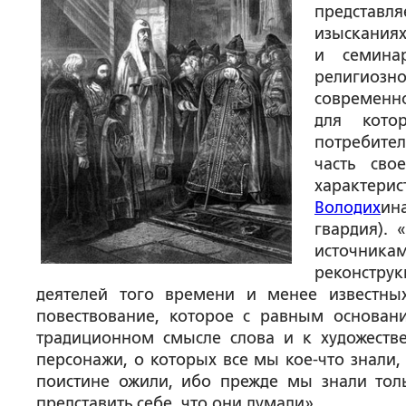
представл
изысканиях
и семина
религиоз
современно
для кото
потребител
часть сво
характери
Володих
ин
гвардия). 
источник
реконстру
деятелей того времени и менее известных
повествование, которое с равным основан
традиционном смысле слова и к художествен
персонажи, о которых все мы кое-что знали,
поистине ожили, ибо прежде мы знали толь
представить себе, что они думали».