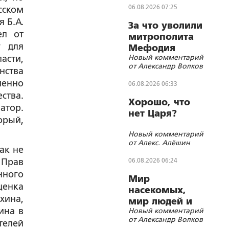
06.08.2026 07:25
сском
ля
Б.А.
За что уволили
ел от
митрополита
у для
Мефодия
Новый комментарий
асти,
(Немцова)?
от Александр Волков
нства
менно
06.08.2026 06:33
ства.
Хорошо, что
атор.
нет Царя?
орый,
Новый комментарий
от Алекс. Алёшин
ак не
 Прав
06.08.2026 06:24
нного
Мир
ценка
насекомых,
хина,
мир людей и
ина в
Новый комментарий
блуд
от Александр Волков
телей