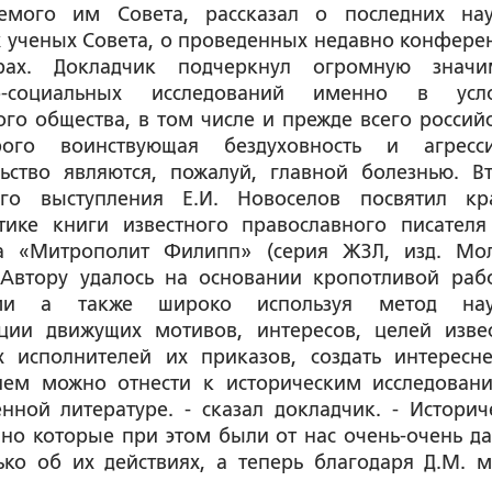
яемого им Совета, рассказал о последних на
 ученых Совета, о проведенных недавно конфере
рах. Докладчик подчеркнул огромную значи
но-социальных исследований именно в усл
го общества, в том числе и прежде всего российс
рого воинствующая бездуховность и агресс
ьство являются, пожалуй, главной болезнью. В
его выступления Е.И. Новоселов посвятил кр
стике книги известного православного писател
а
«Митрополит Филипп» (серия ЖЗЛ, изд. Мо
«Автору удалось на основании кропотливой раб
ами а также широко используя метод нау
кции движущих мотивов, интересов, целей изве
 исполнителей их приказов, создать интересн
ием можно отнести к историческим исследован
ной литературе. - сказал докладчик. - Историч
 но которые при этом были от нас очень-очень да
ко об их действиях, а теперь благодаря Д.М. 