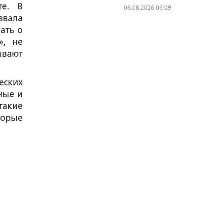
те. В
06.08.2026 06:09
звала
ать о
», не
ывают
ских
ные и
такие
торые