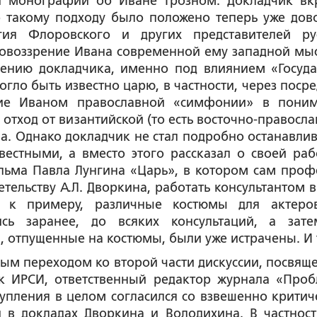
ой монографии об Иване Грозном. Докладчик вк
о такому подходу было положено теперь уже дов
ргия Флоровского и других представителей ру
ровоззрение Ивана современной ему западной мыс
нению докладчика, именно под влиянием
«Госуда
гло быть известно царю, в частности, через посре
ие Иваном православной «симфонии» в пони
 отход от византийской (то есть восточно-правосла
. Однако докладчик не стал подробно останавлив
вестными, а вместо этого рассказал о своей раб
ьма Павла Лунгина «Царь»
, в котором сам проф
етельству А.Л. Дворкина, работать консультантом в
, к примеру, различные костюмы для актеро
ись заранее, до всяких консультаций, а зат
, отпущенные на костюмы, были уже истрачены. И т
реходом ко второй части дискуссии, посвящ
к ИРСИ, ответственный редактор журнала «Про
упления в целом согласился со взвешенно критич
 в докладах Дворкина и Володихина. В частност