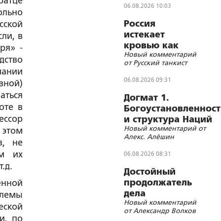
ратце
06.08.2026 10:03
ольно
Россия
сской
истекает
ли, в
кровью как
ря» -
Новый комментарий
жертвенное
дство
от Русский танкист
животное?
мании
06.08.2026 09:31
вной)
аться
Догмат 1.
оте в
Богоустановленност
ессор
и структура Наций
Новый комментарий от
 этом
Алекс. Алёшин
в, не
ем их
06.08.2026 08:31
.д.
Достойный
продолжатель
енной
дела
блемы
Новый комментарий
Губельмана-
еской
от Александр Волков
Ярославского
и, по