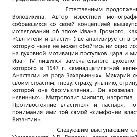
Естественным продолжением этого
Володихина
. Автор известной монограф
собравшихся со своей концепцией вышеупо
исследований об эпохе Ивана Грозного, к
«Святители и власти» (где анализируется в
которую ныне не может обойтись ни одно исс
на
духовной мотивации
поступков царя и ми
Иван IV лишился замечательного духовно
которого в 1547 г. семнадцатилетний вел
Анастасии из рода Захарьиных». Макарий ск
своим страстям: гневу, страху, унынию, отрин
которой она бессмысленна... Он возжелал
невинных». Митрополит Филипп, напротив, «
Противостояние властителя и пастыря, п
понимания ими той самой «симфонии власт
Византии».
Следующим выступающим стал истори