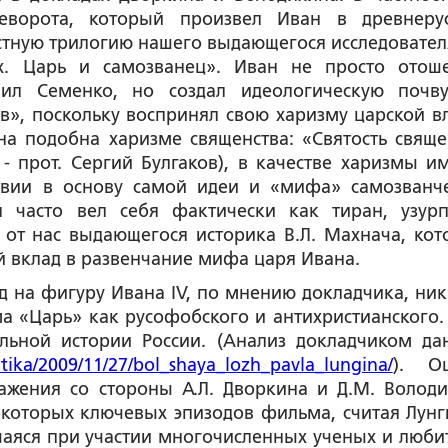
еворота, который произвел Иван в древнеру
естную трилогию нашего выдающегося исследовате
х. Царь и самозванец»
. Иван не просто отош
вил Семенко, но создал идеологическую почв
в
», поскольку воспринял свою
харизму царской вл
на подобна харизме священства: «Святость свяще
 - прот. Сергий Булгаков),
в качестве харизмы и
ствии в основу самой идеи и «мифа» самозванче
 часто вел себя фактически как тиран, узурп
от нас выдающегося историка В.Л. Махнача, кот
 вклад в развенчание мифа царя Ивана.
гуру Ивана IV, по мнению докладчика, ник
 «Царь» как русофобского и антихристианского.
льной истории России. (Анализ докладчиком да
itika/2009/11/27/bol_shaya_lozh_pavla_lungina/
). О
жения со стороны А.Л. Дворкина и Д.М. Володи
екоторых ключевых эпизодов фильма, считая Лунг
аяся при участии многочисленных ученых и люби