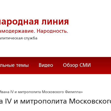
народная линия
амодержавие. Народность.
литическая служба
альные темы
Видео
Обзор СМИ
Ивана IV и митрополита Московского Филиппа»
а IV и митрополита Московског