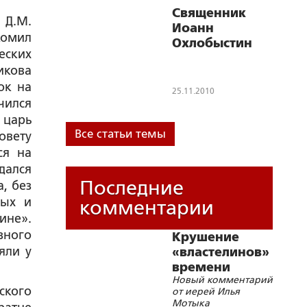
создает очень
Священник
о
Д.М.
нехороший
Иоанн
прецедент в Церкви
омил
Охлобыстин
еских
признан
икова
«Мужчиной
ок на
года»
25.11.2010
чился
 царь
Все статьи темы
овету
ся на
дался
Последние
, без
ных и
комментарии
ине».
зного
Крушение
яли у
«властелинов»
времени
Новый комментарий
кого
от иерей Илья
Мотыка