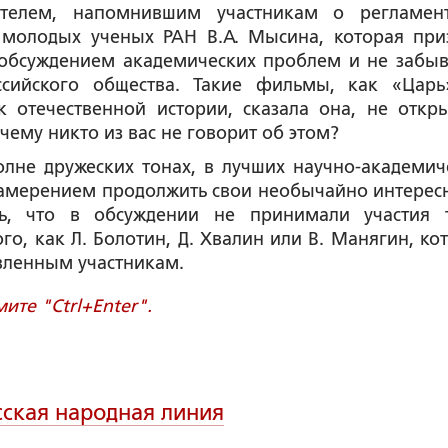
ателем, напомнившим участникам о регламен
а молодых ученых РАН
В.А. Мысина,
которая при
обсуждением академических проблем и не забыв
ссийского общества. Такие фильмы, как «Царь
 отечественной истории, сказала она, не откр
ему никто из вас не говорит об этом?
жеских тонах, в лучших научно-академиче
 намерением продолжить свои необычайно интерес
ть, что в обсуждении не принимали участия 
ого, как
Л. Болотин, Д. Хвалин или В. Манягин
, ко
вленным участникам.
те "Ctrl+Enter".
сская народная линия