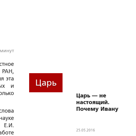
 минут
стное
 РАН,
я эта
Царь
ных и
олько
Царь — не
настоящий.
Почему Ивану
слова
Грозному не
науке
везёт в кино
АН
Е.И.
25.05.2016
аботе