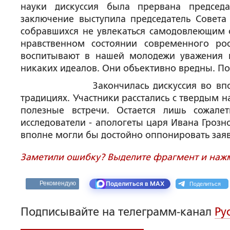
науки дискуссия была прервана председ
заключение выступила председатель Совет
собравшихся не увлекаться самодовлеющим 
нравственном состоянии современного ро
воспитывают в нашей молодежи уважения к
никаких идеалов. Они объективно вредны. Поч
Закончилась дискуссия во вполне дру
традициях. Участники расстались с твердым
полезные встречи. Остается лишь сожале
исследователи - апологеты царя Ивана Грозн
вполне могли бы достойно оппонировать зая
Заметили ошибку? Выделите фрагмент и нажми
Поделиться
Рекомендую
Поделиться в MAX
Подписывайте на телеграмм-канал
Ру