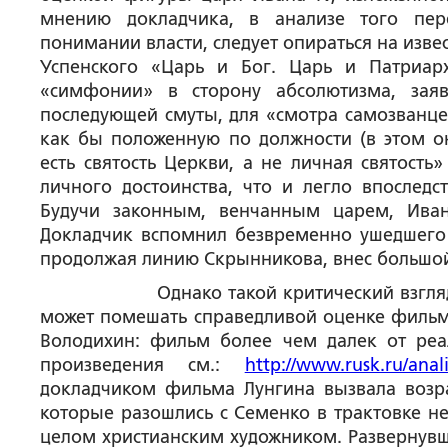
мнению докладчика, в анализе того пер
понимании власти, следует опираться на изв
Успенского «Царь и Бог. Царь и Патриар
«симфонии» в сторону абсолютизма, зая
последующей смуты, для «
смотра самозванце
как бы положенную по должности
(в этом о
есть святость Церкви, а не личная святость»
личного достоинства
, что и легло впослед
Будучи законным, венчанным царем, Иван
Докладчик вспомнил безвременно ушедшего 
продолжая линию Скрынникова, внес большой
Однако такой критический взгляд на фи
может помешать справедливой оценке фильма
Володихин: фильм более чем далек от реа
произведения см.:
http://www.rusk.ru/anal
докладчиком фильма Лунгина вызвала возра
которые разошлись с Семенко в трактовке н
целом христианским художником. Развернувш