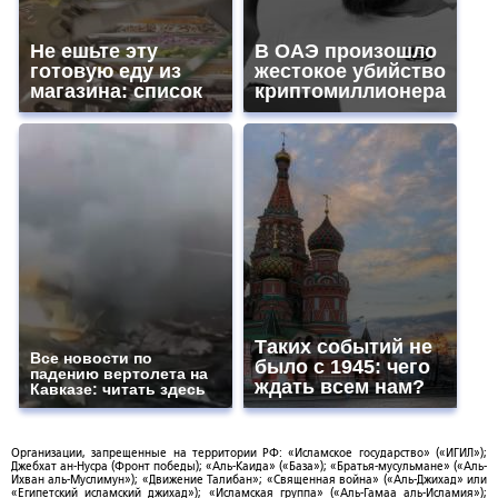
Не ешьте эту
В ОАЭ произошло
готовую еду из
жестокое убийство
магазина: список
криптомиллионера
Таких событий не
Все новости по
было с 1945: чего
падению вертолета на
ждать всем нам?
Кавказе: читать здесь
Организации, запрещенные на территории РФ: «Исламское государство» («ИГИЛ»);
Джебхат ан-Нусра (Фронт победы); «Аль-Каида» («База»); «Братья-мусульмане» («Аль-
Ихван аль-Муслимун»); «Движение Талибан»; «Священная война» («Аль-Джихад» или
«Египетский исламский джихад»); «Исламская группа» («Аль-Гамаа аль-Исламия»);