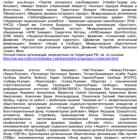
«Асбат аль-Ансар»; «Партия исламского освобождения» («Хизбут-Тахрир аль-
Ислами»); «Имарат Кавказ» («Кавказский Эмират»); «Конгресс народов Ичкерии и
Дагестана»; «Исламская партия Туркестана» (бывшее «Исламское движение
Узбекистана»); «Меджлис крымско-татарского народа»; Международное религиозное
объединение «ТаблигиДжамаат»; «Украинская повстанческая армия» (УПА);
«Украинская национальная ассамблея – Украинская народная самооборона» (УНА -
УНСО); «Тризуб им. Степана Бандеры»; Украинская организация «Братство»;
Украинская организация «Правый сектор»; Международное религиозное
объединение «АУМ Синрике»; Свидетели Иеговы; «АУМСинрике» (AumShinrikyo,
AUM, Aleph); «Национал-большевистская партия»; Движение «Славянский союз»;
Движения «Русское национальное единство»; «Движение против нелегальной
иммиграции»; Комитет «Нация и Свобода»; Международное общественное
движение «Арестантское уголовное единство»; Движение «Колумбайн»; Батальон
«Азов»; Meta
Полный список организаций, запрещенных на территории РФ, см. по ссылкам:
http://nac.gov.ru/terroristicheskie-i-ekstremistskie-organizacii-i-materialy.html
Иностранные агенты: «Голос Америки»; «Idel.Реалии»; «Кавказ.Реалии»;
«Крым.Реалии»; «Телеканал Настоящее Время»; Татаро-башкирская служба Радио
Свобода (Azatliq Radiosi); Радио Свободная Европа/Радио Свобода (PCE/PC);
«Сибирь.Реалии»; «Фактограф»; «Север.Реалии»; Общество с ограниченной
ответственностью «Радио Свободная Европа/Радио Свобода»; Чешское
информационное агентство «MEDIUM-ORIENT»; Пономарев Лев Александрович;
Савицкая Людмила Алексеевна; Маркелов Сергей Евгеньевич; Камалягин Денис
Николаевич; Апахончич Дарья Александровна; Понасенков Евгений Николаевич;
Альбац; «Центр по работе с проблемой насилия "Насилию.нет"»; межрегиональная
общественная организация реализации социально-просветительских инициатив и
образовательных проектов «Открытый Петербург»; Санкт-Петербургский
благотворительный фонд «Гуманитарное действие»; Мирон Федоров; (Oxxxymiron);
активистка Ирина Сторожева; правозащитник Алена Попова; Социально-
ориентированная автономная некоммерческая организация содействия
профилактике и охране здоровья граждан «Феникс плюс»; автономная
некоммерческая организация социально-правовых услуг «Акцент»; некоммерческая
организация «Фонд борьбы с коррупцией»; программно-целевой Благотворительный
Фонд «СВЕЧА»; Красноярская региональная общественная организация «Мы против
СПИДа»; некоммерческая организация «Фонд защиты прав граждан»; интернет-