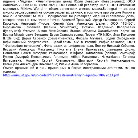
издание «Медуза»; «Аналитический центр Юрия Левады» (Левада-центр); ООО
«Альтаир 2021»; ООО «Вега 2021»; ООО «Главный редактор 2021»; ООО «Ромашки
монолит»; M.News World — общественно-политическое медиа;Bellingcat — авторы
многих расследований на основе открытых данных, в том числе про участие России в
войне на Украине; МЕМО — юридическое лицо главреда издания «Кавказский узел»,
которое пишет в том числе о Чечне; Артемий Троицкий; Артур Смолянинов; Сергей
Кирсанов; Анатолий Фурсов; Сергей Ухов; Александр Шелест; ООО "ТЕНЕС";
Гырдымова Елизавета (певица Монеточка); Осечкин Владимир Валерьевич
(Гулагу.нет); Устимов Антон Михайлович; Яганов Ибрагим Хасанбиевич; Харченко
Вадим Михайлович; Беседина Дарья Станиславовна; Проект «T9 NSK»; Илья Прусикин
(Little Big); Дарья Серенко (фемактивистка); Фидель Агумава; Эрдни Омбадыков
(официальный представитель Далай-ламы XIV в России); Рафис Кашапов; ООО
"Философия ненасилия"; Фонд развития цифровых прав; Блогер Николай Соболев;
Ведущий Александр Макашенц; Писатель Елена Прокашева; Екатерина Дудко;
Политолог Павел Мезерин; Рамазанова Земфира Талгатовна (певица Земфира);
Гудков Дмитрий Геннадьевич; Галлямов Аббас Радикович; Намазбаева Татьяна
Валерьевна; Асланян Сергей Степанович; Шпилькин Сергей Александрович;
Казанцева Александра Николаевна; Ривина Анна Валерьевна
Списки организаций и лиц, признанных в России иностранными агентами, см. по
ссылкам:
https://minjust.gov.ru/uploaded/files/reestr-inostrannyih-agentov-10022023.pdf