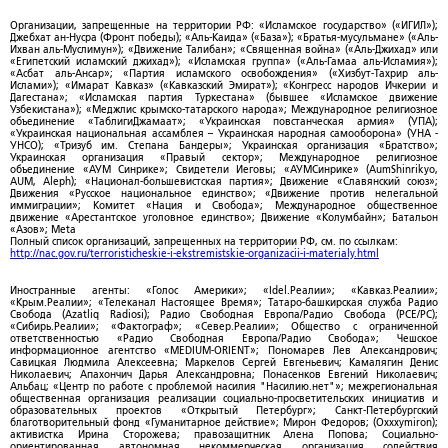
Организации, запрещенные на территории РФ: «Исламское государство» («ИГИЛ»);
Джебхат ан-Нусра (Фронт победы); «Аль-Каида» («База»); «Братья-мусульмане» («Аль-
Ихван аль-Муслимун»); «Движение Талибан»; «Священная война» («Аль-Джихад» или
«Египетский исламский джихад»); «Исламская группа» («Аль-Гамаа аль-Исламия»);
«Асбат аль-Ансар»; «Партия исламского освобождения» («Хизбут-Тахрир аль-
Ислами»); «Имарат Кавказ» («Кавказский Эмират»); «Конгресс народов Ичкерии и
Дагестана»; «Исламская партия Туркестана» (бывшее «Исламское движение
Узбекистана»); «Меджлис крымско-татарского народа»; Международное религиозное
объединение «ТаблигиДжамаат»; «Украинская повстанческая армия» (УПА);
«Украинская национальная ассамблея – Украинская народная самооборона» (УНА -
УНСО); «Тризуб им. Степана Бандеры»; Украинская организация «Братство»;
Украинская организация «Правый сектор»; Международное религиозное
объединение «АУМ Синрике»; Свидетели Иеговы; «АУМСинрике» (AumShinrikyo,
AUM, Aleph); «Национал-большевистская партия»; Движение «Славянский союз»;
Движения «Русское национальное единство»; «Движение против нелегальной
иммиграции»; Комитет «Нация и Свобода»; Международное общественное
движение «Арестантское уголовное единство»; Движение «Колумбайн»; Батальон
«Азов»; Meta
Полный список организаций, запрещенных на территории РФ, см. по ссылкам:
http://nac.gov.ru/terroristicheskie-i-ekstremistskie-organizacii-i-materialy.html
Иностранные агенты: «Голос Америки»; «Idel.Реалии»; «Кавказ.Реалии»;
«Крым.Реалии»; «Телеканал Настоящее Время»; Татаро-башкирская служба Радио
Свобода (Azatliq Radiosi); Радио Свободная Европа/Радио Свобода (PCE/PC);
«Сибирь.Реалии»; «Фактограф»; «Север.Реалии»; Общество с ограниченной
ответственностью «Радио Свободная Европа/Радио Свобода»; Чешское
информационное агентство «MEDIUM-ORIENT»; Пономарев Лев Александрович;
Савицкая Людмила Алексеевна; Маркелов Сергей Евгеньевич; Камалягин Денис
Николаевич; Апахончич Дарья Александровна; Понасенков Евгений Николаевич;
Альбац; «Центр по работе с проблемой насилия "Насилию.нет"»; межрегиональная
общественная организация реализации социально-просветительских инициатив и
образовательных проектов «Открытый Петербург»; Санкт-Петербургский
благотворительный фонд «Гуманитарное действие»; Мирон Федоров; (Oxxxymiron);
активистка Ирина Сторожева; правозащитник Алена Попова; Социально-
ориентированная автономная некоммерческая организация содействия