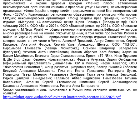
профилактике и охране здоровья граждан «Феникс плюс»; автономная
некоммерческая организация социально-правовых услуг «Акцент»; некоммерческая
организация «Фонд борьбы с коррупцией»; программно-целевой Благотворительный
Фонд «СВЕЧА»; Красноярская региональная общественная организация «Мы против
СПИДа»; некоммерческая организация «Фонд защиты прав граждан»; интернет-
издание «Медуза»; «Аналитический центр Юрия Левады» (Левада-центр); ООО
«Альтаир 2021»; ООО «Вега 2021»; ООО «Главный редактор 2021»; ООО «Ромашки
монолит»; M.News World — общественно-политическое медиа;Bellingcat — авторы
многих расследований на основе открытых данных, в том числе про участие России в
войне на Украине; МЕМО — юридическое лицо главреда издания «Кавказский узел»,
которое пишет в том числе о Чечне; Артемий Троицкий; Артур Смолянинов; Сергей
Кирсанов; Анатолий Фурсов; Сергей Ухов; Александр Шелест; ООО "ТЕНЕС";
Гырдымова Елизавета (певица Монеточка); Осечкин Владимир Валерьевич
(Гулагу.нет); Устимов Антон Михайлович; Яганов Ибрагим Хасанбиевич; Харченко
Вадим Михайлович; Беседина Дарья Станиславовна; Проект «T9 NSK»; Илья Прусикин
(Little Big); Дарья Серенко (фемактивистка); Фидель Агумава; Эрдни Омбадыков
(официальный представитель Далай-ламы XIV в России); Рафис Кашапов; ООО
"Философия ненасилия"; Фонд развития цифровых прав; Блогер Николай Соболев;
Ведущий Александр Макашенц; Писатель Елена Прокашева; Екатерина Дудко;
Политолог Павел Мезерин; Рамазанова Земфира Талгатовна (певица Земфира);
Гудков Дмитрий Геннадьевич; Галлямов Аббас Радикович; Намазбаева Татьяна
Валерьевна; Асланян Сергей Степанович; Шпилькин Сергей Александрович;
Казанцева Александра Николаевна; Ривина Анна Валерьевна
Списки организаций и лиц, признанных в России иностранными агентами, см. по
ссылкам:
https://minjust.gov.ru/uploaded/files/reestr-inostrannyih-agentov-10022023.pdf