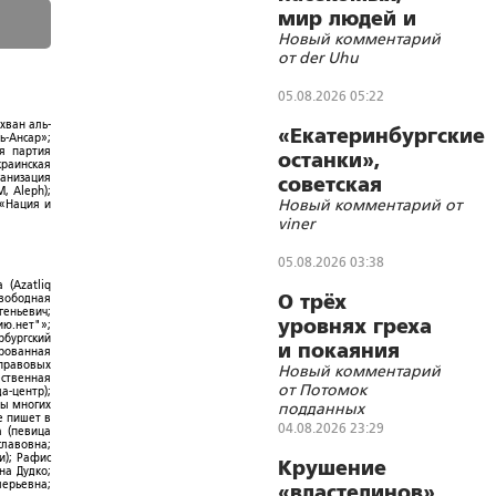
мир людей и
Новый комментарий
блуд
от der Uhu
05.08.2026 05:22
хван аль-
«Екатеринбургские
ь-Ансар»;
ая партия
останки»,
краинская
ганизация
советская
, Aleph);
Новый комментарий от
символика и
 «Нация и
viner
цифровизации
05.08.2026 03:38
 (Azatliq
О трёх
Свободная
геньевич;
уровнях греха
ю.нет"»;
рбургский
и покаяния
ированная
-правовых
Новый комментарий
ественная
от Потомок
а-центр);
ры многих
подданных
е пишет в
Императора
04.08.2026 23:29
а (певица
Николая II
славовна;
и); Рафис
Крушение
на Дудко;
лерьевна;
«властелинов»