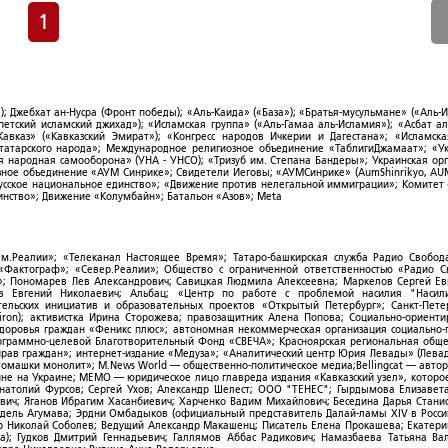
1
; Джебхат ан-Нусра (Фронт победы); «Аль-Каида» («База»); «Братья-мусульмане» («Аль-И
тский исламский джихад»); «Исламская группа» («Аль-Гамаа аль-Исламия»); «Асбат ал
Кавказ» («Кавказский Эмират»); «Конгресс народов Ичкерии и Дагестана»; «Исламск
-татарского народа»; Международное религиозное объединение «ТаблигиДжамаат»; «У
я народная самооборона» (УНА - УНСО); «Тризуб им. Степана Бандеры»; Украинская ор
зное объединение «АУМ Синрике»; Свидетели Иеговы; «АУМСинрике» (AumShinrikyo, AUM
усское национальное единство»; «Движение против нелегальной иммиграции»; Комитет
нство»; Движение «Колумбайн»; Батальон «Азов»; Meta
ым.Реалии»; «Телеканал Настоящее Время»; Татаро-башкирская служба Радио Свобода
; «Фактограф»; «Север.Реалии»; Общество с ограниченной ответственностью «Радио 
; Пономарев Лев Александрович; Савицкая Людмила Алексеевна; Маркелов Сергей Ев
ов Евгений Николаевич; Альбац; «Центр по работе с проблемой насилия "Насили
ельских инициатив и образовательных проектов «Открытый Петербург»; Санкт-Пете
ron); активистка Ирина Сторожева; правозащитник Алена Попова; Социально-ориент
здоровья граждан «Феникс плюс»; автономная некоммерческая организация социально
рограммно-целевой Благотворительный Фонд «СВЕЧА»; Красноярская региональная общ
ав граждан»; интернет-издание «Медуза»; «Аналитический центр Юрия Левады» (Левад
омашки монолит»; M.News World — общественно-политическое медиа;Bellingcat — авто
ойне на Украине; МЕМО — юридическое лицо главреда издания «Кавказский узел», которо
Анатолий Фурсов; Сергей Ухов; Александр Шелест; ООО "ТЕНЕС"; Гырдымова Елизавет
ович; Яганов Ибрагим Хасанбиевич; Харченко Вадим Михайлович; Беседина Дарья Стани
 Фидель Агумава; Эрдни Омбадыков (официальный представитель Далай-ламы XIV в Росси
 Николай Соболев; Ведущий Александр Макашенц; Писатель Елена Прокашева; Екатери
; Гудков Дмитрий Геннадьевич; Галлямов Аббас Радикович; Намазбаева Татьяна Ва