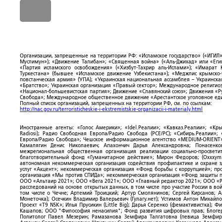
Организации, запрещенные на территории РФ: «Исламское государство» («ИГИЛ»)
Муслимун»); «Движение Талибан»; «Священная война» («Аль-Джихад» или «Египе
«Партия исламского освобождения» («Хизбут-Тахрир аль-Ислами»); «Имарат 
Туркестана» (бывшее «Исламское движение Узбекистана»); «Меджлис крымско
повстанческая армия» (УПА); «Украинская национальная ассамблея – Украинска
«Братство»; Украинская организация «Правый сектор»; Международное религио
«Национал-большевистская партия»; Движение «Славянский союз»; Движения «Р
Свобода»; Международное общественное движение «Арестантское уголовное еди
Полный список организаций, запрещенных на территории РФ, см. по ссылкам:
http://nac.gov.ru/terroristicheskie-i-ekstremistskie-organizacii-i-materialy.html
Иностранные агенты: «Голос Америки»; «Idel.Реалии»; «Кавказ.Реалии»; «Кр
Radiosi); Радио Свободная Европа/Радио Свобода (PCE/PC); «Сибирь.Реалии»
Европа/Радио Свобода»; Чешское информационное агентство «MEDIUM-ORIENT»
Камалягин Денис Николаевич; Апахончич Дарья Александровна; Понасенк
межрегиональная общественная организация реализации социально-просветит
благотворительный фонд «Гуманитарное действие»; Мирон Федоров; (Oxxxymi
автономная некоммерческая организация содействия профилактике и охране 
услуг «Акцент»; некоммерческая организация «Фонд борьбы с коррупцией»; п
организация «Мы против СПИДа»; некоммерческая организация «Фонд защиты пр
ООО «Альтаир 2021»; ООО «Вега 2021»; ООО «Главный редактор 2021»; ООО «Р
расследований на основе открытых данных, в том числе про участие России в в
том числе о Чечне; Артемий Троицкий; Артур Смолянинов; Сергей Кирсанов; 
Монеточка); Осечкин Владимир Валерьевич (Гулагу.нет); Устимов Антон Михайл
Проект «T9 NSK»; Илья Прусикин (Little Big); Дарья Серенко (фемактивистка);
Кашапов; ООО "Философия ненасилия"; Фонд развития цифровых прав; Блогер
Политолог Павел Мезерин; Рамазанова Земфира Талгатовна (певица Земфира)