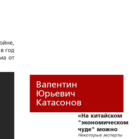
ойне,
в год
ма от
Валентин
Юрьевич
Катасонов
«На китайском
"экономическом
чуде" можно
Некоторые эксперты
поставить