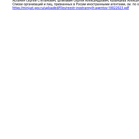
Асланян Сергей Степанович; Шпилькин Сергей Александрович; Казанцева Алекса
Списки организаций и лиц, признанных в России иностранными агентами, см. по 
https://minjust.gov.ru/uploaded/files/reestr-inostrannyih-agentov-10022023.pdf