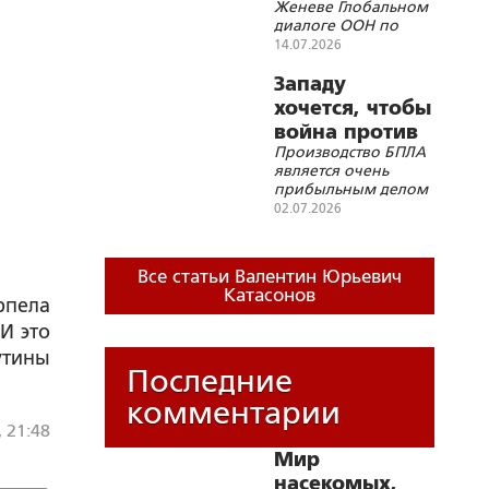
Женеве Глобальном
ИИ?
диалоге ООН по
вопросам управления
14.07.2026
искусственным
интеллектом
Западу
хочется, чтобы
война против
Производство БПЛА
России
является очень
продолжалась
прибыльным делом
бесконечно
для западного
02.07.2026
бизнеса
Все статьи Валентин Юрьевич
Катасонов
рпела
И это
утины
Последние
комментарии
, 21:48
Мир
насекомых,