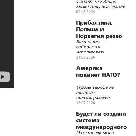
считают, что Индия
точку»
может получить звание
«локомотива мировой
03.08.2026
экономики»
Прибалтика,
Польша и
Норвегия резко
Вашингтон
ускорили
собирается
милитаризацию
использовать
европейских
31.07.2026
союзников по блоку в
качестве ударного
Америка
кулака против России
покинет НАТО?
Угрозы выхода из
альянса –
долгоиграющее
средство шантажа
16.07.2026
Будет ли создана
система
международного
О состоявшемся в
регулирования