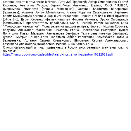
которое пишет в том числе о Чечне; Артемий Троицкий; Артур Смолянинов; Сергей
Кирсанов; Анатолий Фурсов; Сергей Ухов; Александр Шелест; ООО "ТЕНЕС";
Гырдымова Елизавета (певица Монеточка); Осечкин Владимир Валерьевич
(Гулагу.нет); Устимов Антон Михайлович; Яганов Ибрагим Хасанбиевич; Харченко
Вадим Михайлович; Беседина Дарья Станиславовна; Проект «T9 NSK»; Илья Прусикин
(Little Big); Дарья Серенко (фемактивистка); Фидель Агумава; Эрдни Омбадыков
(официальный представитель Далай-ламы XIV в России); Рафис Кашапов; ООО
"Философия ненасилия"; Фонд развития цифровых прав; Блогер Николай Соболев;
Ведущий Александр Макашенц; Писатель Елена Прокашева; Екатерина Дудко;
Политолог Павел Мезерин; Рамазанова Земфира Талгатовна (певица Земфира);
Гудков Дмитрий Геннадьевич; Галлямов Аббас Радикович; Намазбаева Татьяна
Валерьевна; Асланян Сергей Степанович; Шпилькин Сергей Александрович;
Казанцева Александра Николаевна; Ривина Анна Валерьевна
Списки организаций и лиц, признанных в России иностранными агентами, см. по
ссылкам:
https://minjust.gov.ru/uploaded/files/reestr-inostrannyih-agentov-10022023.pdf