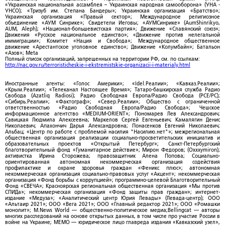
«Украинская национальная ассамблея – Украинская народная самооборона» (УНА -
УНСО); «Тризуб им. Степана Бандеры»; Украинская организация «Братство»;
Украинская организация «Правый сектор»; Международное религиозное
объединение «АУМ Синрике»; Свидетели Иеговы; «АУМСинрике» (AumShinrikyo,
AUM, Aleph); «Национал-большевистская партия»; Движение «Славянский союз»;
Движения «Русское национальное единство»; «Движение против нелегальной
иммиграции»; Комитет «Нация и Свобода»; Международное общественное
движение «Арестантское уголовное единство»; Движение «Колумбайн»; Батальон
«Азов»; Meta
Полный список организаций, запрещенных на территории РФ, см. по ссылкам:
http://nac.gov.ru/terroristicheskie-i-ekstremistskie-organizacii-i-materialy.html
Иностранные агенты: «Голос Америки»; «Idel.Реалии»; «Кавказ.Реалии»;
«Крым.Реалии»; «Телеканал Настоящее Время»; Татаро-башкирская служба Радио
Свобода (Azatliq Radiosi); Радио Свободная Европа/Радио Свобода (PCE/PC);
«Сибирь.Реалии»; «Фактограф»; «Север.Реалии»; Общество с ограниченной
ответственностью «Радио Свободная Европа/Радио Свобода»; Чешское
информационное агентство «MEDIUM-ORIENT»; Пономарев Лев Александрович;
Савицкая Людмила Алексеевна; Маркелов Сергей Евгеньевич; Камалягин Денис
Николаевич; Апахончич Дарья Александровна; Понасенков Евгений Николаевич;
Альбац; «Центр по работе с проблемой насилия "Насилию.нет"»; межрегиональная
общественная организация реализации социально-просветительских инициатив и
образовательных проектов «Открытый Петербург»; Санкт-Петербургский
благотворительный фонд «Гуманитарное действие»; Мирон Федоров; (Oxxxymiron);
активистка Ирина Сторожева; правозащитник Алена Попова; Социально-
ориентированная автономная некоммерческая организация содействия
профилактике и охране здоровья граждан «Феникс плюс»; автономная
некоммерческая организация социально-правовых услуг «Акцент»; некоммерческая
организация «Фонд борьбы с коррупцией»; программно-целевой Благотворительный
Фонд «СВЕЧА»; Красноярская региональная общественная организация «Мы против
СПИДа»; некоммерческая организация «Фонд защиты прав граждан»; интернет-
издание «Медуза»; «Аналитический центр Юрия Левады» (Левада-центр); ООО
«Альтаир 2021»; ООО «Вега 2021»; ООО «Главный редактор 2021»; ООО «Ромашки
монолит»; M.News World — общественно-политическое медиа;Bellingcat — авторы
многих расследований на основе открытых данных, в том числе про участие России в
войне на Украине; МЕМО — юридическое лицо главреда издания «Кавказский узел»,