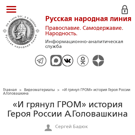
Русская народная линия
Православие. Самодержавие.
Народность.
Информационно-аналитическая
служба
Главная
>
Видеоматериалы
>
«И грянул ГРОМ» история Героя России
А.Головашкина
«И грянул ГРОМ» история
Героя России А.Головашкина
Сергей Бадюк