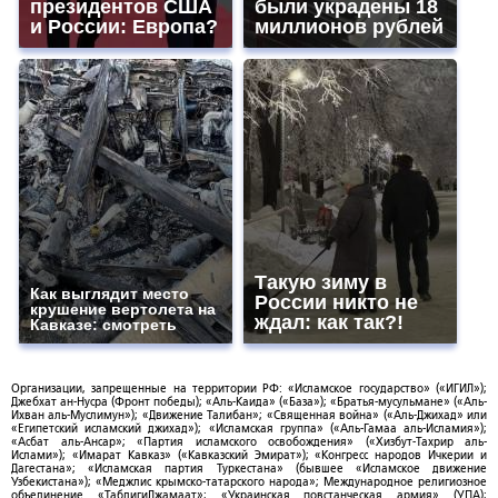
президентов США
были украдены 18
и России: Европа?
миллионов рублей
Такую зиму в
Как выглядит место
России никто не
крушение вертолета на
ждал: как так?!
Кавказе: смотреть
Организации, запрещенные на территории РФ: «Исламское государство» («ИГИЛ»);
Джебхат ан-Нусра (Фронт победы); «Аль-Каида» («База»); «Братья-мусульмане» («Аль-
Ихван аль-Муслимун»); «Движение Талибан»; «Священная война» («Аль-Джихад» или
«Египетский исламский джихад»); «Исламская группа» («Аль-Гамаа аль-Исламия»);
«Асбат аль-Ансар»; «Партия исламского освобождения» («Хизбут-Тахрир аль-
Ислами»); «Имарат Кавказ» («Кавказский Эмират»); «Конгресс народов Ичкерии и
Дагестана»; «Исламская партия Туркестана» (бывшее «Исламское движение
Узбекистана»); «Меджлис крымско-татарского народа»; Международное религиозное
объединение «ТаблигиДжамаат»; «Украинская повстанческая армия» (УПА);