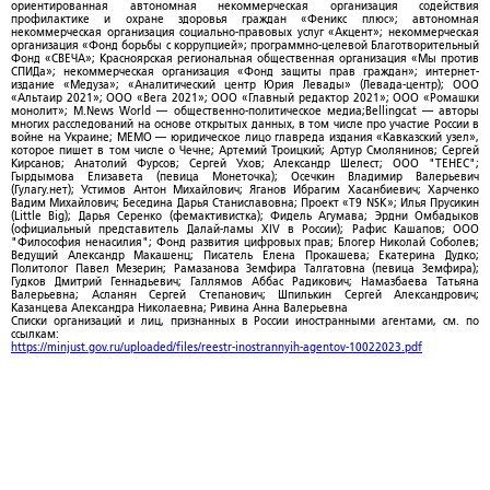
ориентированная автономная некоммерческая организация содействия
профилактике и охране здоровья граждан «Феникс плюс»; автономная
некоммерческая организация социально-правовых услуг «Акцент»; некоммерческая
организация «Фонд борьбы с коррупцией»; программно-целевой Благотворительный
Фонд «СВЕЧА»; Красноярская региональная общественная организация «Мы против
СПИДа»; некоммерческая организация «Фонд защиты прав граждан»; интернет-
издание «Медуза»; «Аналитический центр Юрия Левады» (Левада-центр); ООО
«Альтаир 2021»; ООО «Вега 2021»; ООО «Главный редактор 2021»; ООО «Ромашки
монолит»; M.News World — общественно-политическое медиа;Bellingcat — авторы
многих расследований на основе открытых данных, в том числе про участие России в
войне на Украине; МЕМО — юридическое лицо главреда издания «Кавказский узел»,
которое пишет в том числе о Чечне; Артемий Троицкий; Артур Смолянинов; Сергей
Кирсанов; Анатолий Фурсов; Сергей Ухов; Александр Шелест; ООО "ТЕНЕС";
Гырдымова Елизавета (певица Монеточка); Осечкин Владимир Валерьевич
(Гулагу.нет); Устимов Антон Михайлович; Яганов Ибрагим Хасанбиевич; Харченко
Вадим Михайлович; Беседина Дарья Станиславовна; Проект «T9 NSK»; Илья Прусикин
(Little Big); Дарья Серенко (фемактивистка); Фидель Агумава; Эрдни Омбадыков
(официальный представитель Далай-ламы XIV в России); Рафис Кашапов; ООО
"Философия ненасилия"; Фонд развития цифровых прав; Блогер Николай Соболев;
Ведущий Александр Макашенц; Писатель Елена Прокашева; Екатерина Дудко;
Политолог Павел Мезерин; Рамазанова Земфира Талгатовна (певица Земфира);
Гудков Дмитрий Геннадьевич; Галлямов Аббас Радикович; Намазбаева Татьяна
Валерьевна; Асланян Сергей Степанович; Шпилькин Сергей Александрович;
Казанцева Александра Николаевна; Ривина Анна Валерьевна
Списки организаций и лиц, признанных в России иностранными агентами, см. по
ссылкам:
https://minjust.gov.ru/uploaded/files/reestr-inostrannyih-agentov-10022023.pdf