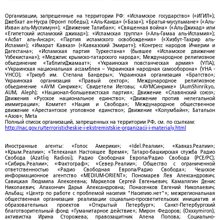
Организации, запрещенные на территории РФ: «Исламское государство» («ИГИЛ»);
Джебхат ан-Нусра (Фронт победы); «Аль-Каида» («База»); «Братья-мусульмане» («Аль-
Ихван аль-Муслимун»); «Движение Талибан»; «Священная война» («Аль-Джихад» или
«Египетский исламский джихад»); «Исламская группа» («Аль-Гамаа аль-Исламия»);
«Асбат аль-Ансар»; «Партия исламского освобождения» («Хизбут-Тахрир аль-
Ислами»); «Имарат Кавказ» («Кавказский Эмират»); «Конгресс народов Ичкерии и
Дагестана»; «Исламская партия Туркестана» (бывшее «Исламское движение
Узбекистана»); «Меджлис крымско-татарского народа»; Международное религиозное
объединение «ТаблигиДжамаат»; «Украинская повстанческая армия» (УПА);
«Украинская национальная ассамблея – Украинская народная самооборона» (УНА -
УНСО); «Тризуб им. Степана Бандеры»; Украинская организация «Братство»;
Украинская организация «Правый сектор»; Международное религиозное
объединение «АУМ Синрике»; Свидетели Иеговы; «АУМСинрике» (AumShinrikyo,
AUM, Aleph); «Национал-большевистская партия»; Движение «Славянский союз»;
Движения «Русское национальное единство»; «Движение против нелегальной
иммиграции»; Комитет «Нация и Свобода»; Международное общественное
движение «Арестантское уголовное единство»; Движение «Колумбайн»; Батальон
«Азов»; Meta
Полный список организаций, запрещенных на территории РФ, см. по ссылкам:
http://nac.gov.ru/terroristicheskie-i-ekstremistskie-organizacii-i-materialy.html
Иностранные агенты: «Голос Америки»; «Idel.Реалии»; «Кавказ.Реалии»;
«Крым.Реалии»; «Телеканал Настоящее Время»; Татаро-башкирская служба Радио
Свобода (Azatliq Radiosi); Радио Свободная Европа/Радио Свобода (PCE/PC);
«Сибирь.Реалии»; «Фактограф»; «Север.Реалии»; Общество с ограниченной
ответственностью «Радио Свободная Европа/Радио Свобода»; Чешское
информационное агентство «MEDIUM-ORIENT»; Пономарев Лев Александрович;
Савицкая Людмила Алексеевна; Маркелов Сергей Евгеньевич; Камалягин Денис
Николаевич; Апахончич Дарья Александровна; Понасенков Евгений Николаевич;
Альбац; «Центр по работе с проблемой насилия "Насилию.нет"»; межрегиональная
общественная организация реализации социально-просветительских инициатив и
образовательных проектов «Открытый Петербург»; Санкт-Петербургский
благотворительный фонд «Гуманитарное действие»; Мирон Федоров; (Oxxxymiron);
активистка Ирина Сторожева; правозащитник Алена Попова; Социально-