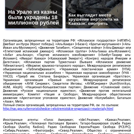
На Урале из казны
Как выглядит место
были украдены 18
крушение вертолета на
миллионов рублей
Кавказе: смотреть
Организации, запрещенные на территории РФ: «Исламское государство» («ИГИЛ»);
Джебхат ан-Нусра (Фронт победы); «Аль-Каида» («База»); «Братья-мусульмане» («Аль-
Ихван аль-Муслимун»); «Движение Талибан»; «Священная война» («Аль-Джихад» или
«Египетский исламский джихад»); «Исламская группа» («Аль-Гамаа аль-Исламия»);
«Асбат аль-Ансар»; «Партия исламского освобождения» («Хизбут-Тахрир аль-
Ислами»); «Имарат Кавказ» («Кавказский Эмират»); «Конгресс народов Ичкерии и
Дагестана»; «Исламская партия Туркестана» (бывшее «Исламское движение
Узбекистана»); «Меджлис крымско-татарского народа»; Международное религиозное
объединение «ТаблигиДжамаат»; «Украинская повстанческая армия» (УПА);
«Украинская национальная ассамблея – Украинская народная самооборона» (УНА -
УНСО); «Тризуб им. Степана Бандеры»; Украинская организация «Братство»;
Украинская организация «Правый сектор»; Международное религиозное
объединение «АУМ Синрике»; Свидетели Иеговы; «АУМСинрике» (AumShinrikyo,
AUM, Aleph); «Национал-большевистская партия»; Движение «Славянский союз»;
Движения «Русское национальное единство»; «Движение против нелегальной
иммиграции»; Комитет «Нация и Свобода»; Международное общественное
движение «Арестантское уголовное единство»; Движение «Колумбайн»; Батальон
«Азов»; Meta
Полный список организаций, запрещенных на территории РФ, см. по ссылкам:
http://nac.gov.ru/terroristicheskie-i-ekstremistskie-organizacii-i-materialy.html
Иностранные агенты: «Голос Америки»; «Idel.Реалии»; «Кавказ.Реалии»;
«Крым.Реалии»; «Телеканал Настоящее Время»; Татаро-башкирская служба Радио
Свобода (Azatliq Radiosi); Радио Свободная Европа/Радио Свобода (PCE/PC);
«Сибирь.Реалии»; «Фактограф»; «Север.Реалии»; Общество с ограниченной