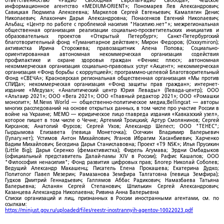
ответственностью «Радио Свободная Европа/Радио Свобода»; Чешское
информационное агентство «MEDIUM-ORIENT»; Пономарев Лев Александрович;
Савицкая Людмила Алексеевна; Маркелов Сергей Евгеньевич; Камалягин Денис
Николаевич; Апахончич Дарья Александровна; Понасенков Евгений Николаевич;
Альбац; «Центр по работе с проблемой насилия "Насилию.нет"»; межрегиональная
общественная организация реализации социально-просветительских инициатив и
образовательных проектов «Открытый Петербург»; Санкт-Петербургский
благотворительный фонд «Гуманитарное действие»; Мирон Федоров; (Oxxxymiron);
активистка Ирина Сторожева; правозащитник Алена Попова; Социально-
ориентированная автономная некоммерческая организация содействия
профилактике и охране здоровья граждан «Феникс плюс»; автономная
некоммерческая организация социально-правовых услуг «Акцент»; некоммерческая
организация «Фонд борьбы с коррупцией»; программно-целевой Благотворительный
Фонд «СВЕЧА»; Красноярская региональная общественная организация «Мы против
СПИДа»; некоммерческая организация «Фонд защиты прав граждан»; интернет-
издание «Медуза»; «Аналитический центр Юрия Левады» (Левада-центр); ООО
«Альтаир 2021»; ООО «Вега 2021»; ООО «Главный редактор 2021»; ООО «Ромашки
монолит»; M.News World — общественно-политическое медиа;Bellingcat — авторы
многих расследований на основе открытых данных, в том числе про участие России в
войне на Украине; МЕМО — юридическое лицо главреда издания «Кавказский узел»,
которое пишет в том числе о Чечне; Артемий Троицкий; Артур Смолянинов; Сергей
Кирсанов; Анатолий Фурсов; Сергей Ухов; Александр Шелест; ООО "ТЕНЕС";
Гырдымова Елизавета (певица Монеточка); Осечкин Владимир Валерьевич
(Гулагу.нет); Устимов Антон Михайлович; Яганов Ибрагим Хасанбиевич; Харченко
Вадим Михайлович; Беседина Дарья Станиславовна; Проект «T9 NSK»; Илья Прусикин
(Little Big); Дарья Серенко (фемактивистка); Фидель Агумава; Эрдни Омбадыков
(официальный представитель Далай-ламы XIV в России); Рафис Кашапов; ООО
"Философия ненасилия"; Фонд развития цифровых прав; Блогер Николай Соболев;
Ведущий Александр Макашенц; Писатель Елена Прокашева; Екатерина Дудко;
Политолог Павел Мезерин; Рамазанова Земфира Талгатовна (певица Земфира);
Гудков Дмитрий Геннадьевич; Галлямов Аббас Радикович; Намазбаева Татьяна
Валерьевна; Асланян Сергей Степанович; Шпилькин Сергей Александрович;
Казанцева Александра Николаевна; Ривина Анна Валерьевна
Списки организаций и лиц, признанных в России иностранными агентами, см. по
ссылкам:
https://minjust.gov.ru/uploaded/files/reestr-inostrannyih-agentov-10022023.pdf