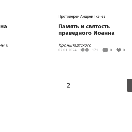
Санкт-Петербурге
Протоиерей Андрей Ткачев
ена
Память и святость
праведного Иоанна
ии и
Кронштадтского
02.01.2024
171
0
0
2