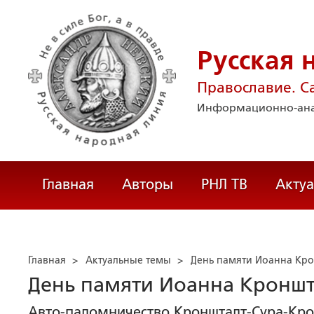
Русская 
Православие. С
Информационно-ана
Главная
Авторы
РНЛ ТВ
Акту
Главная
>
Актуальные темы
>
День памяти Иоанна Кро
День памяти Иоанна Кроншт
Авто-паломничество Кронштадт-Сура-Кро