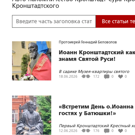
Кронштадтского
Все статьи 
Протоиерей Геннадий Беловолов
Иоанн Кронштадтский ка
знамя Святой Руси!
В садике Музея-квартиры святого
праведного Иоанна Кронштадтског
18.06.2026
172
0
0
состоялся традиционный Иоанновс
фестиваль «В саду в гостях у Батюш
«Встретим День о.Иоанна
гостях у Батюшки!»
Первый Кронштадтский Крестный х
традиционный Фестиваль св.Иоанн
12.06.2026
176
0
0