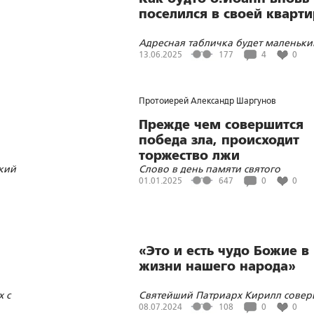
поселился в своей кварт
Адресная табличка будет маленьк
подарком Дорогому Батюшке в ден
13.06.2025
177
4
0
его праздника
Протоиерей Александр Шаргунов
Прежде чем совершится
победа зла, происходит
торжество лжи
кий
Слово в день памяти святого
гого
праведного Иоанна Кронштадтског
01.01.2025
647
0
0
«Это и есть чудо Божие в
жизни нашего народа»
х с
Святейший Патриарх Кирилл сове
и
Литургию в Иоанновском монастыр
08.07.2024
108
0
0