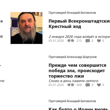
благодарственного письма
Министерства обороны РФ
Протоиерей Геннадий Беловолов
о»
Первый Всекронштадтски
Крестный ход
08
2 января 2026 года войдёт в истор
Кронштадта
05.01.2026
215
0
0
Протоиерей Александр Шаргунов
–
Прежде чем совершится
победа зла, происходит
торжество лжи
яти
Слово в день памяти святого
праведного Иоанна Кронштадтског
02.01.2026
608
4
0
Протоиерей Геннадий Беловолов
Как будто о.Иоанн вновь