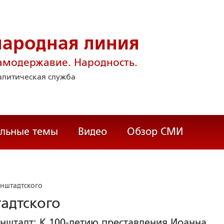
народная линия
амодержавие. Народность.
литическая служба
альные темы
Видео
Обзор СМИ
нштадтского
адтского
нштадт: К 100-летию преставления Иоанна