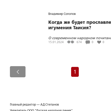
болевых темах России
Владимир Солопов
Когда же будет прославл
игумения Таисия?
О современном народном почитан
прославлении леушинской
15.01.2024
674
0
0
подвижницы
1
Главный редактор — А.Д.Степанов
Учредитель ООО "Русская народная линия"