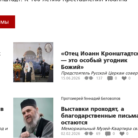
темы
к
«Отец Иоанн Кронштадтс
— это особый угодник
Божий»
Предстоятель Русской Церкви сове
о
чин освящения закладного камня в
15.06.2026
137
0
0
кий
основание строящегося храма в чес
ки»
праведного Иоанна Кронштадтског
территории Иоанновской обители
Протоиерей Геннадий Беловолов
 в
Выставки проходят, а
благодарственные письм
остаются
од и
Мемориальный Музей-Квартира св
а
Иоанна Кронштадтского удостоен
02.02.2026
69
0
0