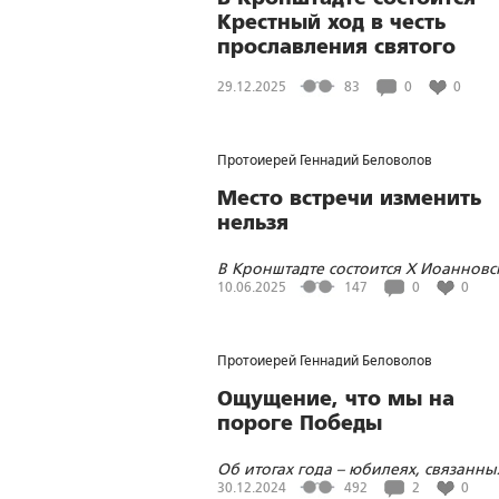
Крестный ход в честь
прославления святого
праведного Иоанна
29.12.2025
83
0
0
Кронштадтского
Протоиерей Геннадий Беловолов
Место встречи изменить
нельзя
В Кронштадте состоится Х Иоанновс
музейный фестиваль «В саду у Доро
10.06.2025
147
0
0
Батюшки»
Протоиерей Геннадий Беловолов
Ощущение, что мы на
пороге Победы
Об итогах года – юбилеях, связанны
памятью о.Иоанна Кронштадтского 
30.12.2024
492
2
0