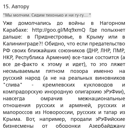
15. Автору
"Мы молчим. Сидим тихонько и ни гу-гу… "
Уже домолчались до войны в Нагорном
Карабахе: http://goo.gl/Mq9xmQ Где полыхнет
дальше: в Приднестровье, в Крыму или в
Калининграде?! Обидно, что если предательство
РФ своих ближайших союзников (ДНР, ЛНР, ПМР,
НКР, Республика Армения) все-таки состоится (а
все де-факто к этому и идет), то это ляжет
несмываемым пятном позора именно на
русский народ (а не на реальных виновников
"слива" - кремлевских кукловодов и
компрадорскую инородную олигархию эРэФии),
навсегда омрачив межнациональные
отношения русских и армяней, русских и
малороссов из Новороссии, русских и татар из
Крыма. Вот, например, продали эРэФийские
бизнесмены от оборонки Азербайджану