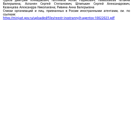
Гудков Дмитрий Геннадьевич; Галлямов Аббас Радикович; Намазбаева Татьяна
Валерьевна; Асланян Сергей Степанович; Шпилькин Сергей Александрович;
Казанцева Александра Николаевна; Ривина Анна Валерьевна
Списки организаций и лиц, признанных в России иностранными агентами, см. по
ссылкам:
https://minjust.gov.ru/uploaded/files/reestr-inostrannyih-agentov-10022023.pdf