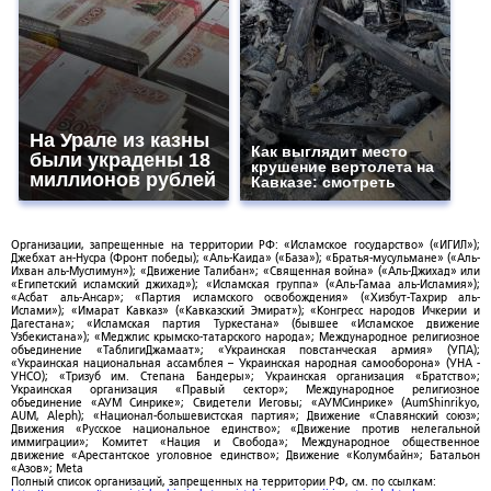
На Урале из казны
Как выглядит место
были украдены 18
крушение вертолета на
миллионов рублей
Кавказе: смотреть
Организации, запрещенные на территории РФ: «Исламское государство» («ИГИЛ»);
Джебхат ан-Нусра (Фронт победы); «Аль-Каида» («База»); «Братья-мусульмане» («Аль-
Ихван аль-Муслимун»); «Движение Талибан»; «Священная война» («Аль-Джихад» или
«Египетский исламский джихад»); «Исламская группа» («Аль-Гамаа аль-Исламия»);
«Асбат аль-Ансар»; «Партия исламского освобождения» («Хизбут-Тахрир аль-
Ислами»); «Имарат Кавказ» («Кавказский Эмират»); «Конгресс народов Ичкерии и
Дагестана»; «Исламская партия Туркестана» (бывшее «Исламское движение
Узбекистана»); «Меджлис крымско-татарского народа»; Международное религиозное
объединение «ТаблигиДжамаат»; «Украинская повстанческая армия» (УПА);
«Украинская национальная ассамблея – Украинская народная самооборона» (УНА -
УНСО); «Тризуб им. Степана Бандеры»; Украинская организация «Братство»;
Украинская организация «Правый сектор»; Международное религиозное
объединение «АУМ Синрике»; Свидетели Иеговы; «АУМСинрике» (AumShinrikyo,
AUM, Aleph); «Национал-большевистская партия»; Движение «Славянский союз»;
Движения «Русское национальное единство»; «Движение против нелегальной
иммиграции»; Комитет «Нация и Свобода»; Международное общественное
движение «Арестантское уголовное единство»; Движение «Колумбайн»; Батальон
«Азов»; Meta
Полный список организаций, запрещенных на территории РФ, см. по ссылкам: