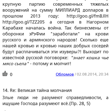
крупную партию современных тяжелых
вооружений на сумму МИЛЛИАРД долларов в
прошлом 2013 году: http://goo.gl/fmBJlH
http://goo.gl/TZZ205 а сегодня в Нагорном
Карабахе началась война. Так бизнесмены от
оборонки эРэФии "заработали" на крови
русского и армянского народов! Сколько еще
нашей кровью и кровью наших добрых соседей
будут расплачиваться эти изуверы?! Выходит по
известной русской поговорке:
"знает кошка чье
мясо съела"
- потому и молчит!
Обломов
/
02.08.2014, 20:34
0
14. Re: Великая тайна молчания
Злые люди не разумеют справедливости, а
ищущие Господа разумеют всё.(Пр. 28, 5)