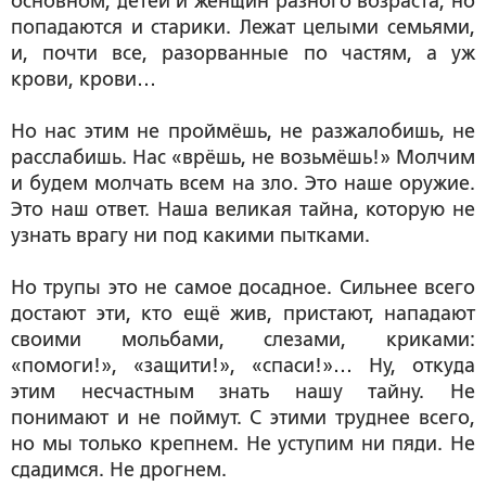
основном, детей и женщин разного возраста, но
попадаются и старики. Лежат целыми семьями,
и, почти все, разорванные по частям, а уж
крови, крови…
Но нас этим не проймёшь, не разжалобишь, не
расслабишь. Нас «врёшь, не возьмёшь!» Молчим
и будем молчать всем на зло. Это наше оружие.
Это наш ответ. Наша великая тайна, которую не
узнать врагу ни под какими пытками.
Но трупы это не самое досадное. Сильнее всего
достают эти, кто ещё жив, пристают, нападают
своими мольбами, слезами, криками:
«помоги!», «защити!», «спаси!»… Ну, откуда
этим несчастным знать нашу тайну. Не
понимают и не поймут. С этими труднее всего,
но мы только крепнем. Не уступим ни пяди. Не
сдадимся. Не дрогнем.