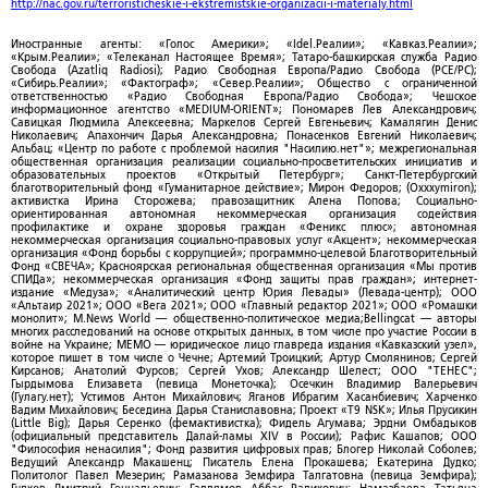
http://nac.gov.ru/terroristicheskie-i-ekstremistskie-organizacii-i-materialy.html
Иностранные агенты: «Голос Америки»; «Idel.Реалии»; «Кавказ.Реалии»;
«Крым.Реалии»; «Телеканал Настоящее Время»; Татаро-башкирская служба Радио
Свобода (Azatliq Radiosi); Радио Свободная Европа/Радио Свобода (PCE/PC);
«Сибирь.Реалии»; «Фактограф»; «Север.Реалии»; Общество с ограниченной
ответственностью «Радио Свободная Европа/Радио Свобода»; Чешское
информационное агентство «MEDIUM-ORIENT»; Пономарев Лев Александрович;
Савицкая Людмила Алексеевна; Маркелов Сергей Евгеньевич; Камалягин Денис
Николаевич; Апахончич Дарья Александровна; Понасенков Евгений Николаевич;
Альбац; «Центр по работе с проблемой насилия "Насилию.нет"»; межрегиональная
общественная организация реализации социально-просветительских инициатив и
образовательных проектов «Открытый Петербург»; Санкт-Петербургский
благотворительный фонд «Гуманитарное действие»; Мирон Федоров; (Oxxxymiron);
активистка Ирина Сторожева; правозащитник Алена Попова; Социально-
ориентированная автономная некоммерческая организация содействия
профилактике и охране здоровья граждан «Феникс плюс»; автономная
некоммерческая организация социально-правовых услуг «Акцент»; некоммерческая
организация «Фонд борьбы с коррупцией»; программно-целевой Благотворительный
Фонд «СВЕЧА»; Красноярская региональная общественная организация «Мы против
СПИДа»; некоммерческая организация «Фонд защиты прав граждан»; интернет-
издание «Медуза»; «Аналитический центр Юрия Левады» (Левада-центр); ООО
«Альтаир 2021»; ООО «Вега 2021»; ООО «Главный редактор 2021»; ООО «Ромашки
монолит»; M.News World — общественно-политическое медиа;Bellingcat — авторы
многих расследований на основе открытых данных, в том числе про участие России в
войне на Украине; МЕМО — юридическое лицо главреда издания «Кавказский узел»,
которое пишет в том числе о Чечне; Артемий Троицкий; Артур Смолянинов; Сергей
Кирсанов; Анатолий Фурсов; Сергей Ухов; Александр Шелест; ООО "ТЕНЕС";
Гырдымова Елизавета (певица Монеточка); Осечкин Владимир Валерьевич
(Гулагу.нет); Устимов Антон Михайлович; Яганов Ибрагим Хасанбиевич; Харченко
Вадим Михайлович; Беседина Дарья Станиславовна; Проект «T9 NSK»; Илья Прусикин
(Little Big); Дарья Серенко (фемактивистка); Фидель Агумава; Эрдни Омбадыков
(официальный представитель Далай-ламы XIV в России); Рафис Кашапов; ООО
"Философия ненасилия"; Фонд развития цифровых прав; Блогер Николай Соболев;
Ведущий Александр Макашенц; Писатель Елена Прокашева; Екатерина Дудко;
Политолог Павел Мезерин; Рамазанова Земфира Талгатовна (певица Земфира);