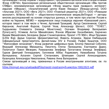
организация «Фонд борьбы с коррупцией»; программно-целевой Благотворительный
Фонд «СВЕЧА»; Красноярская региональная общественная организация «Мы против
СПИДа»; некоммерческая организация «Фонд защиты прав граждан»; интернет-
издание «Медуза»; «Аналитический центр Юрия Левады» (Левада-центр); ООО
«Альтаир 2021»; ООО «Вега 2021»; ООО «Главный редактор 2021»; ООО «Ромашки
монолит»; M.News World — общественно-политическое медиа;Bellingcat — авторы
многих расследований на основе открытых данных, в том числе про участие России в
войне на Украине; МЕМО — юридическое лицо главреда издания «Кавказский узел»,
которое пишет в том числе о Чечне; Артемий Троицкий; Артур Смолянинов; Сергей
Кирсанов; Анатолий Фурсов; Сергей Ухов; Александр Шелест; ООО "ТЕНЕС";
Гырдымова Елизавета (певица Монеточка); Осечкин Владимир Валерьевич
(Гулагу.нет); Устимов Антон Михайлович; Яганов Ибрагим Хасанбиевич; Харченко
Вадим Михайлович; Беседина Дарья Станиславовна; Проект «T9 NSK»; Илья Прусикин
(Little Big); Дарья Серенко (фемактивистка); Фидель Агумава; Эрдни Омбадыков
(официальный представитель Далай-ламы XIV в России); Рафис Кашапов; ООО
"Философия ненасилия"; Фонд развития цифровых прав; Блогер Николай Соболев;
Ведущий Александр Макашенц; Писатель Елена Прокашева; Екатерина Дудко;
Политолог Павел Мезерин; Рамазанова Земфира Талгатовна (певица Земфира);
Гудков Дмитрий Геннадьевич; Галлямов Аббас Радикович; Намазбаева Татьяна
Валерьевна; Асланян Сергей Степанович; Шпилькин Сергей Александрович;
Казанцева Александра Николаевна; Ривина Анна Валерьевна
Списки организаций и лиц, признанных в России иностранными агентами, см. по
ссылкам:
https://minjust.gov.ru/uploaded/files/reestr-inostrannyih-agentov-10022023.pdf