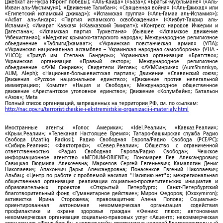
Джебхат ан-Нусра (Фронт победы); «Аль-Каида» («База»); «Братья-мусульмане» («Аль-
Ихван аль-Муслимун»); «Движение Талибан»; «Священная война» («Аль-Джихад» или
«Египетский исламский джихад»); «Исламская группа» («Аль-Гамаа аль-Исламия»);
«Асбат аль-Ансар»; «Партия исламского освобождения» («Хизбут-Тахрир аль-
Ислами»); «Имарат Кавказ» («Кавказский Эмират»); «Конгресс народов Ичкерии и
Дагестана»; «Исламская партия Туркестана» (бывшее «Исламское движение
Узбекистана»); «Меджлис крымско-татарского народа»; Международное религиозное
объединение «ТаблигиДжамаат»; «Украинская повстанческая армия» (УПА);
«Украинская национальная ассамблея – Украинская народная самооборона» (УНА -
УНСО); «Тризуб им. Степана Бандеры»; Украинская организация «Братство»;
Украинская организация «Правый сектор»; Международное религиозное
объединение «АУМ Синрике»; Свидетели Иеговы; «АУМСинрике» (AumShinrikyo,
AUM, Aleph); «Национал-большевистская партия»; Движение «Славянский союз»;
Движения «Русское национальное единство»; «Движение против нелегальной
иммиграции»; Комитет «Нация и Свобода»; Международное общественное
движение «Арестантское уголовное единство»; Движение «Колумбайн»; Батальон
«Азов»; Meta
Полный список организаций, запрещенных на территории РФ, см. по ссылкам:
http://nac.gov.ru/terroristicheskie-i-ekstremistskie-organizacii-i-materialy.html
Иностранные агенты: «Голос Америки»; «Idel.Реалии»; «Кавказ.Реалии»;
«Крым.Реалии»; «Телеканал Настоящее Время»; Татаро-башкирская служба Радио
Свобода (Azatliq Radiosi); Радио Свободная Европа/Радио Свобода (PCE/PC);
«Сибирь.Реалии»; «Фактограф»; «Север.Реалии»; Общество с ограниченной
ответственностью «Радио Свободная Европа/Радио Свобода»; Чешское
информационное агентство «MEDIUM-ORIENT»; Пономарев Лев Александрович;
Савицкая Людмила Алексеевна; Маркелов Сергей Евгеньевич; Камалягин Денис
Николаевич; Апахончич Дарья Александровна; Понасенков Евгений Николаевич;
Альбац; «Центр по работе с проблемой насилия "Насилию.нет"»; межрегиональная
общественная организация реализации социально-просветительских инициатив и
образовательных проектов «Открытый Петербург»; Санкт-Петербургский
благотворительный фонд «Гуманитарное действие»; Мирон Федоров; (Oxxxymiron);
активистка Ирина Сторожева; правозащитник Алена Попова; Социально-
ориентированная автономная некоммерческая организация содействия
профилактике и охране здоровья граждан «Феникс плюс»; автономная
некоммерческая организация социально-правовых услуг «Акцент»; некоммерческая