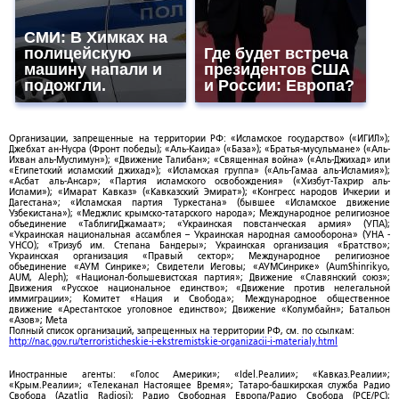
СМИ: В Химках на
полицейскую
Где будет встреча
машину напали и
президентов США
подожгли.
и России: Европа?
Организации, запрещенные на территории РФ: «Исламское государство» («ИГИЛ»);
Джебхат ан-Нусра (Фронт победы); «Аль-Каида» («База»); «Братья-мусульмане» («Аль-
Ихван аль-Муслимун»); «Движение Талибан»; «Священная война» («Аль-Джихад» или
«Египетский исламский джихад»); «Исламская группа» («Аль-Гамаа аль-Исламия»);
«Асбат аль-Ансар»; «Партия исламского освобождения» («Хизбут-Тахрир аль-
Ислами»); «Имарат Кавказ» («Кавказский Эмират»); «Конгресс народов Ичкерии и
Дагестана»; «Исламская партия Туркестана» (бывшее «Исламское движение
Узбекистана»); «Меджлис крымско-татарского народа»; Международное религиозное
объединение «ТаблигиДжамаат»; «Украинская повстанческая армия» (УПА);
«Украинская национальная ассамблея – Украинская народная самооборона» (УНА -
УНСО); «Тризуб им. Степана Бандеры»; Украинская организация «Братство»;
Украинская организация «Правый сектор»; Международное религиозное
объединение «АУМ Синрике»; Свидетели Иеговы; «АУМСинрике» (AumShinrikyo,
AUM, Aleph); «Национал-большевистская партия»; Движение «Славянский союз»;
Движения «Русское национальное единство»; «Движение против нелегальной
иммиграции»; Комитет «Нация и Свобода»; Международное общественное
движение «Арестантское уголовное единство»; Движение «Колумбайн»; Батальон
«Азов»; Meta
Полный список организаций, запрещенных на территории РФ, см. по ссылкам:
http://nac.gov.ru/terroristicheskie-i-ekstremistskie-organizacii-i-materialy.html
Иностранные агенты: «Голос Америки»; «Idel.Реалии»; «Кавказ.Реалии»;
«Крым.Реалии»; «Телеканал Настоящее Время»; Татаро-башкирская служба Радио
Свобода (Azatliq Radiosi); Радио Свободная Европа/Радио Свобода (PCE/PC);