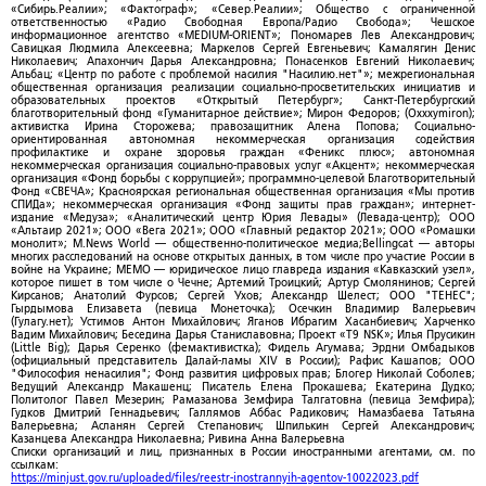
«Сибирь.Реалии»; «Фактограф»; «Север.Реалии»; Общество с ограниченной
ответственностью «Радио Свободная Европа/Радио Свобода»; Чешское
информационное агентство «MEDIUM-ORIENT»; Пономарев Лев Александрович;
Савицкая Людмила Алексеевна; Маркелов Сергей Евгеньевич; Камалягин Денис
Николаевич; Апахончич Дарья Александровна; Понасенков Евгений Николаевич;
Альбац; «Центр по работе с проблемой насилия "Насилию.нет"»; межрегиональная
общественная организация реализации социально-просветительских инициатив и
образовательных проектов «Открытый Петербург»; Санкт-Петербургский
благотворительный фонд «Гуманитарное действие»; Мирон Федоров; (Oxxxymiron);
активистка Ирина Сторожева; правозащитник Алена Попова; Социально-
ориентированная автономная некоммерческая организация содействия
профилактике и охране здоровья граждан «Феникс плюс»; автономная
некоммерческая организация социально-правовых услуг «Акцент»; некоммерческая
организация «Фонд борьбы с коррупцией»; программно-целевой Благотворительный
Фонд «СВЕЧА»; Красноярская региональная общественная организация «Мы против
СПИДа»; некоммерческая организация «Фонд защиты прав граждан»; интернет-
издание «Медуза»; «Аналитический центр Юрия Левады» (Левада-центр); ООО
«Альтаир 2021»; ООО «Вега 2021»; ООО «Главный редактор 2021»; ООО «Ромашки
монолит»; M.News World — общественно-политическое медиа;Bellingcat — авторы
многих расследований на основе открытых данных, в том числе про участие России в
войне на Украине; МЕМО — юридическое лицо главреда издания «Кавказский узел»,
которое пишет в том числе о Чечне; Артемий Троицкий; Артур Смолянинов; Сергей
Кирсанов; Анатолий Фурсов; Сергей Ухов; Александр Шелест; ООО "ТЕНЕС";
Гырдымова Елизавета (певица Монеточка); Осечкин Владимир Валерьевич
(Гулагу.нет); Устимов Антон Михайлович; Яганов Ибрагим Хасанбиевич; Харченко
Вадим Михайлович; Беседина Дарья Станиславовна; Проект «T9 NSK»; Илья Прусикин
(Little Big); Дарья Серенко (фемактивистка); Фидель Агумава; Эрдни Омбадыков
(официальный представитель Далай-ламы XIV в России); Рафис Кашапов; ООО
"Философия ненасилия"; Фонд развития цифровых прав; Блогер Николай Соболев;
Ведущий Александр Макашенц; Писатель Елена Прокашева; Екатерина Дудко;
Политолог Павел Мезерин; Рамазанова Земфира Талгатовна (певица Земфира);
Гудков Дмитрий Геннадьевич; Галлямов Аббас Радикович; Намазбаева Татьяна
Валерьевна; Асланян Сергей Степанович; Шпилькин Сергей Александрович;
Казанцева Александра Николаевна; Ривина Анна Валерьевна
Списки организаций и лиц, признанных в России иностранными агентами, см. по
ссылкам:
https://minjust.gov.ru/uploaded/files/reestr-inostrannyih-agentov-10022023.pdf