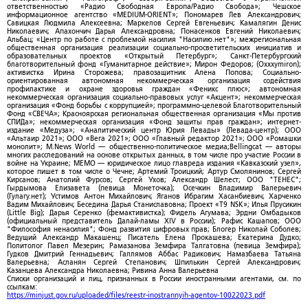
ответственностью «Радио Свободная Европа/Радио Свобода»; Чешское
информационное агентство «MEDIUM-ORIENT»; Пономарев Лев Александрович;
Савицкая Людмила Алексеевна; Маркелов Сергей Евгеньевич; Камалягин Денис
Николаевич; Апахончич Дарья Александровна; Понасенков Евгений Николаевич;
Альбац; «Центр по работе с проблемой насилия "Насилию.нет"»; межрегиональная
общественная организация реализации социально-просветительских инициатив и
образовательных проектов «Открытый Петербург»; Санкт-Петербургский
благотворительный фонд «Гуманитарное действие»; Мирон Федоров; (Oxxxymiron);
активистка Ирина Сторожева; правозащитник Алена Попова; Социально-
ориентированная автономная некоммерческая организация содействия
профилактике и охране здоровья граждан «Феникс плюс»; автономная
некоммерческая организация социально-правовых услуг «Акцент»; некоммерческая
организация «Фонд борьбы с коррупцией»; программно-целевой Благотворительный
Фонд «СВЕЧА»; Красноярская региональная общественная организация «Мы против
СПИДа»; некоммерческая организация «Фонд защиты прав граждан»; интернет-
издание «Медуза»; «Аналитический центр Юрия Левады» (Левада-центр); ООО
«Альтаир 2021»; ООО «Вега 2021»; ООО «Главный редактор 2021»; ООО «Ромашки
монолит»; M.News World — общественно-политическое медиа;Bellingcat — авторы
многих расследований на основе открытых данных, в том числе про участие России в
войне на Украине; МЕМО — юридическое лицо главреда издания «Кавказский узел»,
которое пишет в том числе о Чечне; Артемий Троицкий; Артур Смолянинов; Сергей
Кирсанов; Анатолий Фурсов; Сергей Ухов; Александр Шелест; ООО "ТЕНЕС";
Гырдымова Елизавета (певица Монеточка); Осечкин Владимир Валерьевич
(Гулагу.нет); Устимов Антон Михайлович; Яганов Ибрагим Хасанбиевич; Харченко
Вадим Михайлович; Беседина Дарья Станиславовна; Проект «T9 NSK»; Илья Прусикин
(Little Big); Дарья Серенко (фемактивистка); Фидель Агумава; Эрдни Омбадыков
(официальный представитель Далай-ламы XIV в России); Рафис Кашапов; ООО
"Философия ненасилия"; Фонд развития цифровых прав; Блогер Николай Соболев;
Ведущий Александр Макашенц; Писатель Елена Прокашева; Екатерина Дудко;
Политолог Павел Мезерин; Рамазанова Земфира Талгатовна (певица Земфира);
Гудков Дмитрий Геннадьевич; Галлямов Аббас Радикович; Намазбаева Татьяна
Валерьевна; Асланян Сергей Степанович; Шпилькин Сергей Александрович;
Казанцева Александра Николаевна; Ривина Анна Валерьевна
Списки организаций и лиц, признанных в России иностранными агентами, см. по
ссылкам:
https://minjust.gov.ru/uploaded/files/reestr-inostrannyih-agentov-10022023.pdf