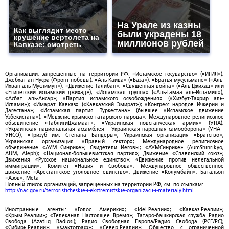
На Урале из казны
Как выглядит место
были украдены 18
крушение вертолета на
миллионов рублей
Кавказе: смотреть
Организации, запрещенные на территории РФ: «Исламское государство» («ИГИЛ»);
Джебхат ан-Нусра (Фронт победы); «Аль-Каида» («База»); «Братья-мусульмане» («Аль-
Ихван аль-Муслимун»); «Движение Талибан»; «Священная война» («Аль-Джихад» или
«Египетский исламский джихад»); «Исламская группа» («Аль-Гамаа аль-Исламия»);
«Асбат аль-Ансар»; «Партия исламского освобождения» («Хизбут-Тахрир аль-
Ислами»); «Имарат Кавказ» («Кавказский Эмират»); «Конгресс народов Ичкерии и
Дагестана»; «Исламская партия Туркестана» (бывшее «Исламское движение
Узбекистана»); «Меджлис крымско-татарского народа»; Международное религиозное
объединение «ТаблигиДжамаат»; «Украинская повстанческая армия» (УПА);
«Украинская национальная ассамблея – Украинская народная самооборона» (УНА -
УНСО); «Тризуб им. Степана Бандеры»; Украинская организация «Братство»;
Украинская организация «Правый сектор»; Международное религиозное
объединение «АУМ Синрике»; Свидетели Иеговы; «АУМСинрике» (AumShinrikyo,
AUM, Aleph); «Национал-большевистская партия»; Движение «Славянский союз»;
Движения «Русское национальное единство»; «Движение против нелегальной
иммиграции»; Комитет «Нация и Свобода»; Международное общественное
движение «Арестантское уголовное единство»; Движение «Колумбайн»; Батальон
«Азов»; Meta
Полный список организаций, запрещенных на территории РФ, см. по ссылкам:
http://nac.gov.ru/terroristicheskie-i-ekstremistskie-organizacii-i-materialy.html
Иностранные агенты: «Голос Америки»; «Idel.Реалии»; «Кавказ.Реалии»;
«Крым.Реалии»; «Телеканал Настоящее Время»; Татаро-башкирская служба Радио
Свобода (Azatliq Radiosi); Радио Свободная Европа/Радио Свобода (PCE/PC);
«Сибирь.Реалии»; «Фактограф»; «Север.Реалии»; Общество с ограниченной