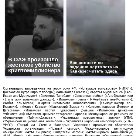
В ОАЭ произошло
Все новости по
жестокое убийство
падению вертолета на
криптомиллионера
Кавказе: читать здесь
Организации, запрещенные на территории РФ: «Исламское государство» («ИГИЛ»);
Джебхат ан-Нусра (Фронт победы); «Аль-Каида» («База»); «Братья-мусульмане» («Аль-
Ихван аль-Муслимун»); «Движение Талибан»; «Священная война» («Аль-Джихад» или
«Египетский исламский джихад»); «Исламская группа» («Аль-Гамаа аль-Исламия»);
«Асбат аль-Ансар»; «Партия исламского освобождения» («Хизбут-Тахрир аль-
Ислами»); «Имарат Кавказ» («Кавказский Эмират»); «Конгресс народов Ичкерии и
Дагестана»; «Исламская партия Туркестана» (бывшее «Исламское движение
Узбекистана»); «Меджлис крымско-татарского народа»; Международное религиозное
объединение «ТаблигиДжамаат»; «Украинская повстанческая армия» (УПА);
«Украинская национальная ассамблея – Украинская народная самооборона» (УНА -
УНСО); «Тризуб им. Степана Бандеры»; Украинская организация «Братство»;
Украинская организация «Правый сектор»; Международное религиозное
объединение «АУМ Синрике»; Свидетели Иеговы; «АУМСинрике» (AumShinrikyo,
AUM, Aleph); «Национал-большевистская партия»; Движение «Славянский союз»;