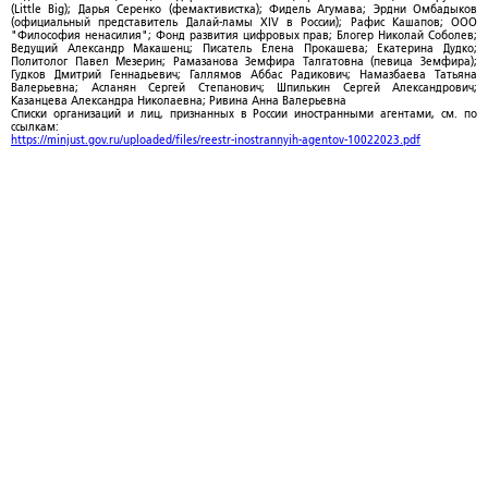
(Little Big); Дарья Серенко (фемактивистка); Фидель Агумава; Эрдни Омбадыков
(официальный представитель Далай-ламы XIV в России); Рафис Кашапов; ООО
"Философия ненасилия"; Фонд развития цифровых прав; Блогер Николай Соболев;
Ведущий Александр Макашенц; Писатель Елена Прокашева; Екатерина Дудко;
Политолог Павел Мезерин; Рамазанова Земфира Талгатовна (певица Земфира);
Гудков Дмитрий Геннадьевич; Галлямов Аббас Радикович; Намазбаева Татьяна
Валерьевна; Асланян Сергей Степанович; Шпилькин Сергей Александрович;
Казанцева Александра Николаевна; Ривина Анна Валерьевна
Списки организаций и лиц, признанных в России иностранными агентами, см. по
ссылкам:
https://minjust.gov.ru/uploaded/files/reestr-inostrannyih-agentov-10022023.pdf