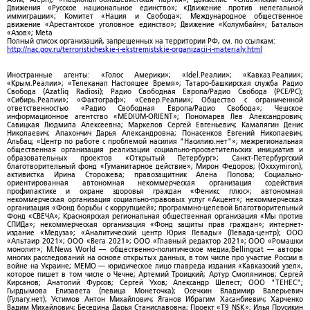
Движения «Русское национальное единство»; «Движение против нелегальной
иммиграции»; Комитет «Нация и Свобода»; Международное общественное
движение «Арестантское уголовное единство»; Движение «Колумбайн»; Батальон
«Азов»; Meta
Полный список организаций, запрещенных на территории РФ, см. по ссылкам:
http://nac.gov.ru/terroristicheskie-i-ekstremistskie-organizacii-i-materialy.html
Иностранные агенты: «Голос Америки»; «Idel.Реалии»; «Кавказ.Реалии»;
«Крым.Реалии»; «Телеканал Настоящее Время»; Татаро-башкирская служба Радио
Свобода (Azatliq Radiosi); Радио Свободная Европа/Радио Свобода (PCE/PC);
«Сибирь.Реалии»; «Фактограф»; «Север.Реалии»; Общество с ограниченной
ответственностью «Радио Свободная Европа/Радио Свобода»; Чешское
информационное агентство «MEDIUM-ORIENT»; Пономарев Лев Александрович;
Савицкая Людмила Алексеевна; Маркелов Сергей Евгеньевич; Камалягин Денис
Николаевич; Апахончич Дарья Александровна; Понасенков Евгений Николаевич;
Альбац; «Центр по работе с проблемой насилия "Насилию.нет"»; межрегиональная
общественная организация реализации социально-просветительских инициатив и
образовательных проектов «Открытый Петербург»; Санкт-Петербургский
благотворительный фонд «Гуманитарное действие»; Мирон Федоров; (Oxxxymiron);
активистка Ирина Сторожева; правозащитник Алена Попова; Социально-
ориентированная автономная некоммерческая организация содействия
профилактике и охране здоровья граждан «Феникс плюс»; автономная
некоммерческая организация социально-правовых услуг «Акцент»; некоммерческая
организация «Фонд борьбы с коррупцией»; программно-целевой Благотворительный
Фонд «СВЕЧА»; Красноярская региональная общественная организация «Мы против
СПИДа»; некоммерческая организация «Фонд защиты прав граждан»; интернет-
издание «Медуза»; «Аналитический центр Юрия Левады» (Левада-центр); ООО
«Альтаир 2021»; ООО «Вега 2021»; ООО «Главный редактор 2021»; ООО «Ромашки
монолит»; M.News World — общественно-политическое медиа;Bellingcat — авторы
многих расследований на основе открытых данных, в том числе про участие России в
войне на Украине; МЕМО — юридическое лицо главреда издания «Кавказский узел»,
которое пишет в том числе о Чечне; Артемий Троицкий; Артур Смолянинов; Сергей
Кирсанов; Анатолий Фурсов; Сергей Ухов; Александр Шелест; ООО "ТЕНЕС";
Гырдымова Елизавета (певица Монеточка); Осечкин Владимир Валерьевич
(Гулагу.нет); Устимов Антон Михайлович; Яганов Ибрагим Хасанбиевич; Харченко
Вадим Михайлович; Беседина Дарья Станиславовна; Проект «T9 NSK»; Илья Прусикин