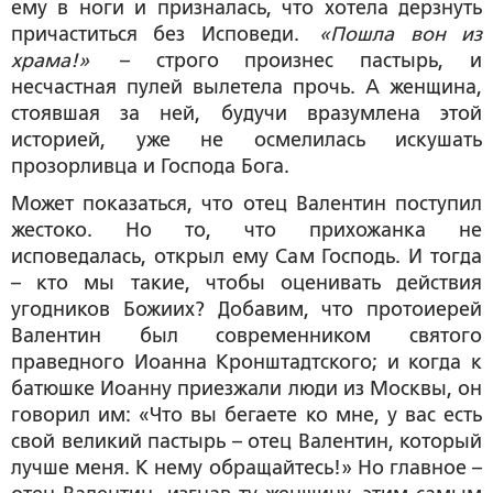
ему в ноги и призналась, что хотела дерзнуть
причаститься без Исповеди.
«Пошла вон из
храма!»
– строго произнес пастырь, и
несчастная пулей вылетела прочь. А женщина,
стоявшая за ней, будучи вразумлена этой
историей, уже не осмелилась искушать
прозорливца и Господа Бога.
Может показаться, что отец Валентин поступил
жестоко. Но то, что прихожанка не
исповедалась, открыл ему Сам Господь. И тогда
– кто мы такие, чтобы оценивать действия
угодников Божиих? Добавим, что протоиерей
Валентин был современником святого
праведного Иоанна Кронштадтского; и когда к
батюшке Иоанну приезжали люди из Москвы, он
говорил им: «Что вы бегаете ко мне, у вас есть
свой великий пастырь – отец Валентин, который
лучше меня. К нему обращайтесь!» Но главное –