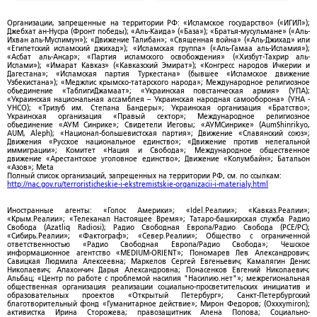
Организации, запрещенные на территории РФ: «Исламское государство» («ИГИЛ»);
Джебхат ан-Нусра (Фронт победы); «Аль-Каида» («База»); «Братья-мусульмане» («Аль-
Ихван аль-Муслимун»); «Движение Талибан»; «Священная война» («Аль-Джихад» или
«Египетский исламский джихад»); «Исламская группа» («Аль-Гамаа аль-Исламия»);
«Асбат аль-Ансар»; «Партия исламского освобождения» («Хизбут-Тахрир аль-
Ислами»); «Имарат Кавказ» («Кавказский Эмират»); «Конгресс народов Ичкерии и
Дагестана»; «Исламская партия Туркестана» (бывшее «Исламское движение
Узбекистана»); «Меджлис крымско-татарского народа»; Международное религиозное
объединение «ТаблигиДжамаат»; «Украинская повстанческая армия» (УПА);
«Украинская национальная ассамблея – Украинская народная самооборона» (УНА -
УНСО); «Тризуб им. Степана Бандеры»; Украинская организация «Братство»;
Украинская организация «Правый сектор»; Международное религиозное
объединение «АУМ Синрике»; Свидетели Иеговы; «АУМСинрике» (AumShinrikyo,
AUM, Aleph); «Национал-большевистская партия»; Движение «Славянский союз»;
Движения «Русское национальное единство»; «Движение против нелегальной
иммиграции»; Комитет «Нация и Свобода»; Международное общественное
движение «Арестантское уголовное единство»; Движение «Колумбайн»; Батальон
«Азов»; Meta
Полный список организаций, запрещенных на территории РФ, см. по ссылкам:
http://nac.gov.ru/terroristicheskie-i-ekstremistskie-organizacii-i-materialy.html
Иностранные агенты: «Голос Америки»; «Idel.Реалии»; «Кавказ.Реалии»;
«Крым.Реалии»; «Телеканал Настоящее Время»; Татаро-башкирская служба Радио
Свобода (Azatliq Radiosi); Радио Свободная Европа/Радио Свобода (PCE/PC);
«Сибирь.Реалии»; «Фактограф»; «Север.Реалии»; Общество с ограниченной
ответственностью «Радио Свободная Европа/Радио Свобода»; Чешское
информационное агентство «MEDIUM-ORIENT»; Пономарев Лев Александрович;
Савицкая Людмила Алексеевна; Маркелов Сергей Евгеньевич; Камалягин Денис
Николаевич; Апахончич Дарья Александровна; Понасенков Евгений Николаевич;
Альбац; «Центр по работе с проблемой насилия "Насилию.нет"»; межрегиональная
общественная организация реализации социально-просветительских инициатив и
образовательных проектов «Открытый Петербург»; Санкт-Петербургский
благотворительный фонд «Гуманитарное действие»; Мирон Федоров; (Oxxxymiron);
активистка Ирина Сторожева; правозащитник Алена Попова; Социально-