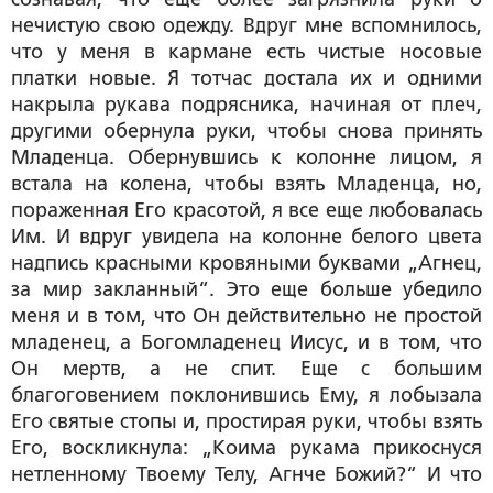
нечистую свою одежду. Вдруг мне вспомнилось,
что у меня в кармане есть чистые носовые
платки новые. Я тотчас достала их и одними
накрыла рукава подрясника, начиная от плеч,
другими обернула руки, чтобы снова принять
Младенца. Обернувшись к колонне лицом, я
встала на колена, чтобы взять Младенца, но,
пораженная Его красотой, я все еще любовалась
Им. И вдруг увидела на колонне белого цвета
надпись красными кровяными буквами „Агнец,
за мир закланный“. Это еще больше убедило
меня и в том, что Он действительно не простой
младенец, а Богомладенец Иисус, и в том, что
Он мертв, а не спит. Еще с большим
благоговением поклонившись Ему, я лобызала
Его святые стопы и, простирая руки, чтобы взять
Его, воскликнула: „Коима рукама прикоснуся
нетленному Твоему Телу, Агнче Божий?“ И что