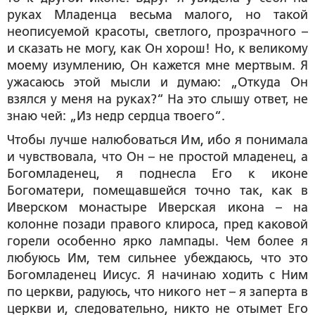
руках Младенца весьма малого, но такой
неописуемой красоты, светлого, прозрачного –
и сказать не могу, как Он хорош! Но, к великому
моему изумлению, Он кажется мне мертвым. Я
ужасаюсь этой мысли и думаю: „Откуда Он
взялся у меня на руках?“ На это слышу ответ, не
знаю чей: „Из недр сердца твоего“.
Чтобы лучше налюбоваться Им, ибо я понимала
и чувствовала, что Он – не простой младенец, а
Богомладенец, я поднесла Его к иконе
Богоматери, помещавшейся точно так, как в
Иверском монастыре Иверская икона – на
колонне позади правого клироса, пред каковой
горели особенно ярко лампады. Чем более я
любуюсь Им, тем сильнее убеждаюсь, что это
Богомладенец Иисус. Я начинаю ходить с Ним
по церкви, радуюсь, что никого нет – я заперта в
церкви и, следовательно, никто не отымет Его