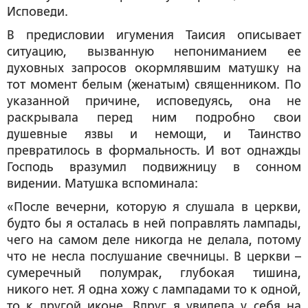
Исповеди.
В предисловии игумения Таисия описывает
ситуацию, вызванную непониманием ее
духовных запросов окормлявшим матушку на
тот момент белым (женатым) священником. По
указанной причине, исповедуясь, она не
раскрывала перед ним подробно свои
душевные язвы и немощи, и Таинство
превратилось в формальность. И вот однажды
Господь вразумил подвижницу в сонном
видении. Матушка вспоминала:
«После вечерни, которую я слушала в церкви,
будто бы я осталась в ней поправлять лампады,
чего на самом деле никогда не делала, потому
что не несла послушание свечницы. В церкви –
сумеречный полумрак, глубокая тишина,
никого нет. Я одна хожу с лампадами то к одной,
то к другой иконе. Вдруг я увидела у себя на