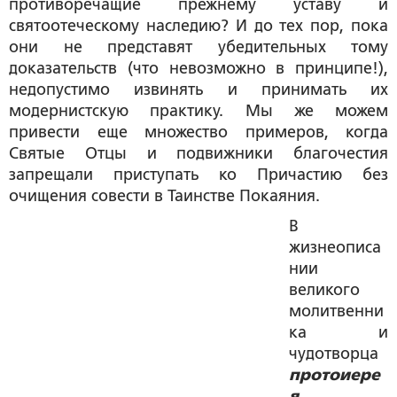
противоречащие прежнему уставу и
святоотеческому наследию? И до тех пор, пока
они не представят убедительных тому
доказательств (что невозможно в принципе!),
недопустимо извинять и принимать их
модернистскую практику. Мы же можем
привести еще множество примеров, когда
Святые Отцы и подвижники благочестия
запрещали приступать ко Причастию без
очищения совести в Таинстве Покаяния.
В
жизнеописа
нии
великого
молитвенни
ка и
чудотворца
протоиере
я