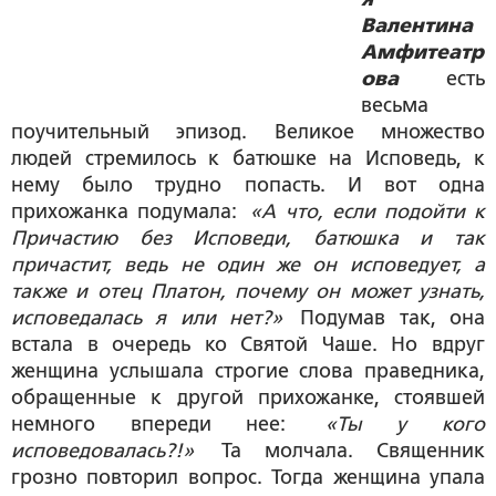
Валентина
Амфитеатр
ова
есть
весьма
поучительный эпизод. Великое множество
людей стремилось к батюшке на Исповедь, к
нему было трудно попасть. И вот одна
прихожанка подумала:
«А что, если подойти к
Причастию без Исповеди, батюшка и так
причастит, ведь не один же он исповедует, а
также и отец Платон, почему он может узнать,
исповедалась я или нет?»
Подумав так, она
встала в очередь ко Святой Чаше. Но вдруг
женщина услышала строгие слова праведника,
обращенные к другой прихожанке, стоявшей
немного впереди нее:
«Ты у кого
исповедовалась?!»
Та молчала. Священник
грозно повторил вопрос. Тогда женщина упала