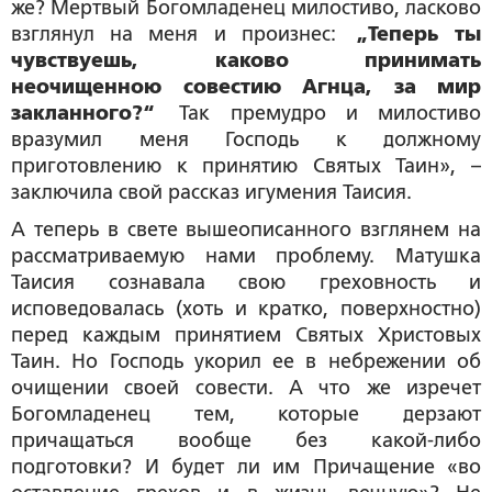
же? Мертвый Богомладенец милостиво, ласково
взглянул на меня и произнес:
„Теперь ты
чувствуешь, каково принимать
неочищенною совестию Агнца, за мир
закланного?“
Так премудро и милостиво
вразумил меня Господь к должному
приготовлению к принятию Святых Таин», –
заключила свой рассказ игумения Таисия.
А теперь в свете вышеописанного взглянем на
рассматриваемую нами проблему. Матушка
Таисия сознавала свою греховность и
исповедовалась (хоть и кратко, поверхностно)
перед каждым принятием Святых Христовых
Таин. Но Господь укорил ее в небрежении об
очищении своей совести. А что же изречет
Богомладенец тем, которые дерзают
причащаться вообще без какой-либо
подготовки? И будет ли им Причащение «во