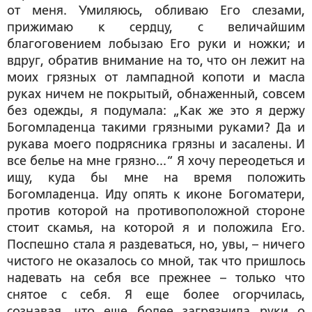
от меня. Умиляюсь, обливаю Его слезами,
прижимаю к сердцу, с величайшим
благоговением лобызаю Его руки и ножки; и
вдруг, обратив внимание на то, что он лежит на
моих грязных от лампадной копоти и масла
руках ничем не покрытый, обнаженный, совсем
без одежды, я подумала: „Как же это я держу
Богомладенца такими грязными руками? Да и
рукава моего подрясника грязны и засалены. И
все белье на мне грязно...“ Я хочу переодеться и
ищу, куда бы мне на время положить
Богомладенца. Иду опять к иконе Богоматери,
против которой на противоположной стороне
стоит скамья, на которой я и положила Его.
Поспешно стала я раздеваться, но, увы, – ничего
чистого не оказалось со мной, так что пришлось
надевать на себя все прежнее – только что
снятое с себя. Я еще более огорчилась,
сознавая, что еще более загрязнила руки о