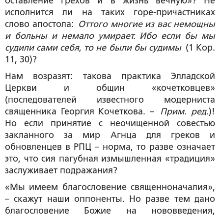
оставление грехов и в жизнь вечную»? Не
исполнится ли на таких горе-причастниках
слово апостола:
Оттого многие из вас немощны
и больны и немало умирает. Ибо если бы мы
судили сами себя, то не были бы судимы
(1 Кор.
11, 30)?
Нам возразят: такова практика Элладской
Церкви и общин «кочетковцев»
(последователей известного модерниста
священника Георгия Кочеткова. –
Прим. ред.
)!
Но если принятие с неочищенной совестью
закланного за мир Агнца для греков и
обновленцев в РПЦ – норма, то разве означает
это, что сия пагубная измышленная «традиция»
заслуживает подражания?
«Мы имеем благословение священноначалия»,
– скажут наши оппоненты. Но разве тем дано
благословение Божие на нововведения,