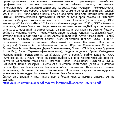
ориентированная автономная некоммерческая организация содействия
профилактике и охране здоровья граждан «Феникс плюс»; автономная
некоммерческая организация социально-правовых услуг «Акцент»; некоммерческая
организация «Фонд борьбы с коррупцией»; программно-целевой Благотворительный
Фонд «СВЕЧА»; Красноярская региональная общественная организация «Мы против
СПИДа»; некоммерческая организация «Фонд защиты прав граждан»; интернет-
издание «Медуза»; «Аналитический центр Юрия Левады» (Левада-центр); ООО
«Альтаир 2021»; ООО «Вега 2021»; ООО «Главный редактор 2021»; ООО «Ромашки
монолит»; M.News World — общественно-политическое медиа;Bellingcat — авторы
многих расследований на основе открытых данных, в том числе про участие России в
войне на Украине; МЕМО — юридическое лицо главреда издания «Кавказский узел»,
которое пишет в том числе о Чечне; Артемий Троицкий; Артур Смолянинов; Сергей
Кирсанов; Анатолий Фурсов; Сергей Ухов; Александр Шелест; ООО "ТЕНЕС";
Гырдымова Елизавета (певица Монеточка); Осечкин Владимир Валерьевич
(Гулагу.нет); Устимов Антон Михайлович; Яганов Ибрагим Хасанбиевич; Харченко
Вадим Михайлович; Беседина Дарья Станиславовна; Проект «T9 NSK»; Илья Прусикин
(Little Big); Дарья Серенко (фемактивистка); Фидель Агумава; Эрдни Омбадыков
(официальный представитель Далай-ламы XIV в России); Рафис Кашапов; ООО
"Философия ненасилия"; Фонд развития цифровых прав; Блогер Николай Соболев;
Ведущий Александр Макашенц; Писатель Елена Прокашева; Екатерина Дудко;
Политолог Павел Мезерин; Рамазанова Земфира Талгатовна (певица Земфира);
Гудков Дмитрий Геннадьевич; Галлямов Аббас Радикович; Намазбаева Татьяна
Валерьевна; Асланян Сергей Степанович; Шпилькин Сергей Александрович;
Казанцева Александра Николаевна; Ривина Анна Валерьевна
Списки организаций и лиц, признанных в России иностранными агентами, см. по
ссылкам:
https://minjust.gov.ru/uploaded/files/reestr-inostrannyih-agentov-10022023.pdf