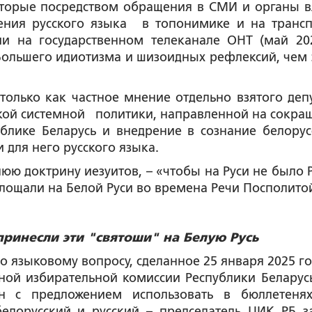
оторые посредством обращения в СМИ и органы в
ния русского языка в топонимике и на трансп
и на государственном телеканале ОНТ (май 202
ольшего идиотизма и шизоидных рефлексий, чем э
олько как частное мнение отдельно взятого депу
некой системной политики, направленной на сокра
блике Беларусь и внедрение в сознание белорус
 для него русского языка.
нюю доктрину иезуитов, – «чтобы на Руси не было Р
лощали на Белой Руси во времена Речи Посполито
 принесли эти "святоши" на Белую Русь
по языковому вопросу, сделанное 25 января 2025 го
ой избирательной комиссии Республики Беларусь
н с предложением использовать в бюллетеня
белорусский и русский – председатель ЦИК РБ з