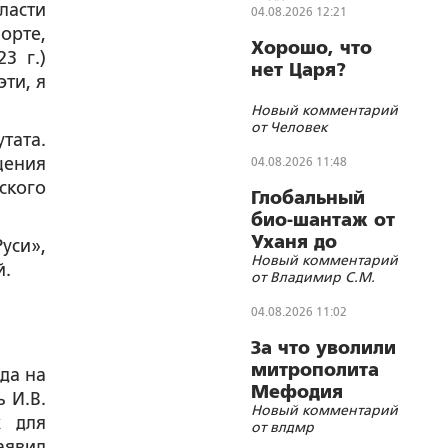
ласти
Императора
04.08.2026 12:21
Николая II
орте,
Хорошо, что
3 г.)
нет Царя?
ти, я
Новый комментарий
от Человек
тата.
щения
04.08.2026 11:48
ского
Глобальный
био-шантаж от
Уханя до
уси»,
Новый комментарий
Украины
й.
от Владимир С.М.
04.08.2026 11:02
За что уволили
митрополита
да на
Мефодия
 И.В.
Новый комментарий
(Немцова)?
х для
от влдмр
аявил