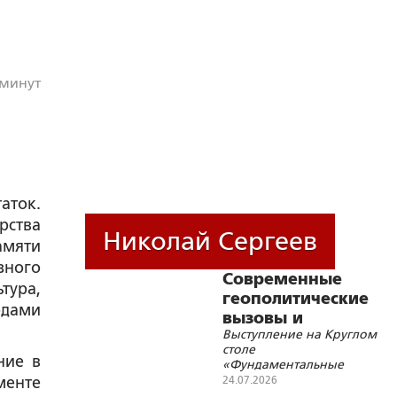
 минут
аток.
рства
Николай Сергеев
амяти
зного
Современные
тура,
геополитические
одами
вызовы и
Выступление на Круглом
цивилизационные
столе
основы Союзного
ние в
«Фундаментальные
государства
основы Союзного
менте
24.07.2026
государства и