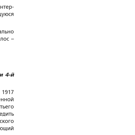
нтер-
щуюся
ально
лос –
и 4-й
 1917
енной
тьего
едить
ского
ующий