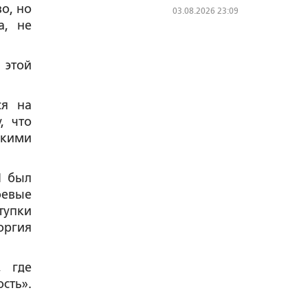
о, но
03.08.2026 23:09
а, не
 этой
ся на
, что
скими
I был
оевые
тупки
оргия
, где
сть».