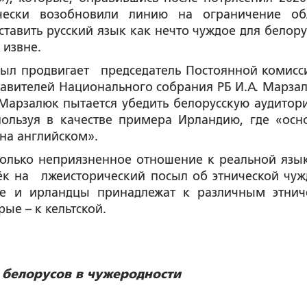
чески возобновили линию на ограничение об
ставить русский язык как нечто чуждое для белору
 извне.
сыл продвигает председатель Постоянной комисс
тавителей Национального собрания РБ И.А. Марзал
 Марзалюк пытается убедить белорусскую аудито
пользуя в качестве примера Ирландию, где «осн
 на английском».
только неприязненное отношение к реальной язы
мёк на лжеисторический посыл об этнической чуж
ане и ирландцы принадлежат к различным этнич
ые – к кельтской.
ь белорусов в чужеродности