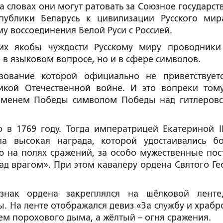
 словах они могут ратовать за Союзное государств
публики Беларусь к цивилизации Русского мир
у воссоединения Белой Руси с Россией.
их якобы чуждости Русскому миру проводники
 в языковом вопросе, но и в сфере символов.
ьзование которой официально не приветствует
икой Отечественной войне. И это вопреки тому
Знаменем Победы символом Победы над гитлеров
 в 1769 году. Тогда императрицей Екатериной I
ла высокая награда, которой удостаивались б
 на полях сражений, за особо мужественные пос
д врагом». При этом кавалеру ордена Святого Ге
 знак ордена закреплялся на шёлковой ленте
. На ленте отображался девиз «За службу и храбро
м порохового дыма, а жёлтый – огня сражения.