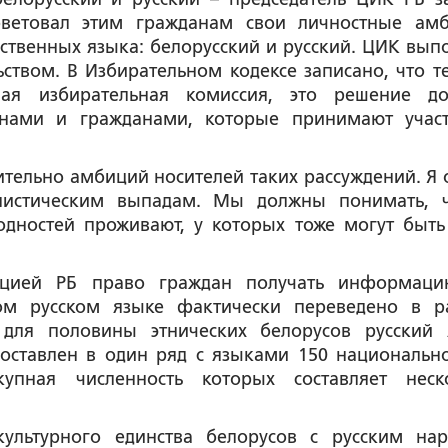
оветовал этим гражданам свои личностные ам
арственных языка: белорусский и русский. ЦИК вып
ьством. В Избирательном кодексе записано, что те
ая избирательная комиссия, это решение д
анами и гражданами, которые принимают учас
сительно амбиций носителей таких рассуждений. Я 
листическим выпадам. Мы должны понимать, 
одностей проживают, у которых тоже могут быть
туцией РБ право граждан получать информац
ном русском языке фактически переведено в р
 для половины этнических белорусов русский 
поставлен в один ряд с языками 150 национально
купная численность которых составляет неск
культурного единства белорусов с русским на