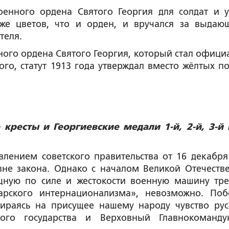
енного ордена Святого Георгия для солдат и у
же цветов, что и орден, и вручался за выдаю
теля.
нного ордена Святого Георгия, который стал офици
го, статут 1913 года утверждал вместо жёлтых по
кресты и Георгиевские медали 1-й, 2-й, 3-й 
влением советского правительства от 16 декабря
вне закона. Однако с началом Великой Отечеств
щную по силе и жестокости военную машину тре
арского интернационализма», невозможно. Поб
ираясь на присущее нашему народу чувство рус
кого государства и Верховный Главнокоманд