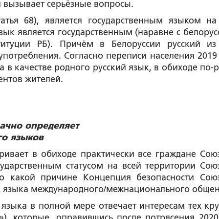
я вызывает серьёзные вопросы.
татья 68), является государственным языком на
зык является государственным (наравне с белорус
титуции РБ). Причём в Белоруссии русский из
потребления. Согласно переписи населения 2019 
 в качестве родного русский язык, в обиходе по-р
ентов жителей.
начно определяет
го языков
ивает в обиходе практически все граждане Сою
сударственным статусом на всей территории Сою
 по какой причине Концепция безопасности Сою
яд языка международного/межнационального общен
о языка в полной мере отвечает интересам тех кру
), которые, оправившись после потрясения 2020