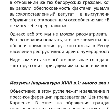
В отношении же тех белорусских граждан, к
выражали обеспокоенность фактами ущемле
высокопоставленный депутат в выступлени
обрушился с откровенным оскорблениями: «Б
не могу себе представить».
Однако всё это мы не можем рассматривать т
Есть основания полагать, что это элементы 
области применения русского языка в Респу
населения деструктивной идеи о чужеродности
Надо заметить, что всё это вписывается в дав
– которую они с присущим им коварством воп
Иезуиты (карикатура XVIII в.): много зла
Объективно, в этом русле лежит и заявление 
пресс-конференции председателем Центральн
Карпенко. В ответ на обращения гражда
голосования два государственных языка – 