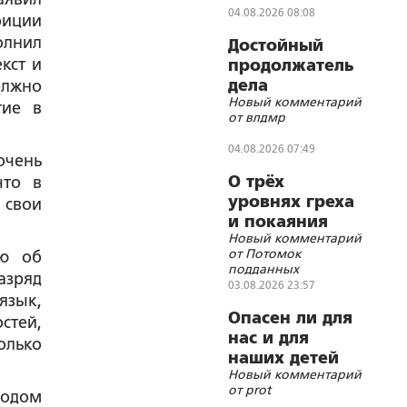
04.08.2026 08:08
биции
олнил
Достойный
кст и
продолжатель
дела
олжно
Новый комментарий
Губельмана-
тие в
от влдмр
Ярославского
04.08.2026 07:49
очень
О трёх
что в
уровнях греха
 свои
и покаяния
Новый комментарий
от Потомок
ию об
подданных
азряд
Императора
03.08.2026 23:57
язык,
Николая II
Опасен ли для
стей,
нас и для
олько
наших детей
Новый комментарий
«бегущий
от prot
родом
гуру»?