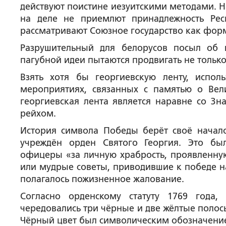
действуют поистине иезуитскими методами. На
на деле не приемлют принадлежность Рес
рассматривают Союзное государство как форм
Разрушительный для белорусов посыл об 
пагубной идеи пытаются продвигать не только
Взять хотя бы георгиевскую ленту, испол
мероприятиях, связанных с памятью о Вел
георгиевская лента является наравне со 
рейхом.
История символа Победы берёт своё начало
учреждён орден Святого Георгия. Это бы
офицеры «за личную храбрость, проявленную
или мудрые советы, приводившие к победе на
полагалось пожизненное жалование.
Согласно орденскому статуту 1769 года,
чередовались три чёрные и две жёлтые полосы
Чёрный цвет был символическим обозначение