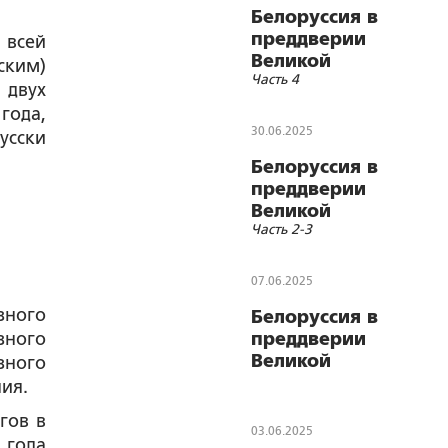
современные
Белоруссия в
геополитические
преддверии
 всей
вызовы»
Великой
ским)
Часть 4
Отечественной.
 двух
Два пути
года,
советской
30.06.2025
усски
государственности
Белоруссия в
преддверии
Великой
Часть 2-3
Отечественной.
Два пути
советской
07.06.2025
государственности
зного
Белоруссия в
зного
преддверии
Великой
зного
Отечественной.
ия.
Два пути советской
гов в
государственности.
03.06.2025
 года