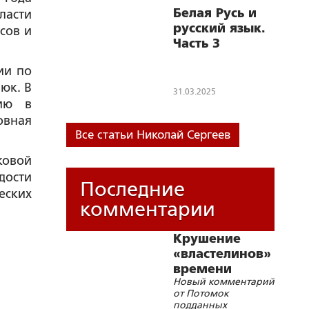
Часть 1
Белая Русь и
ласти
русский язык.
сов и
Часть 3
ии по
юк. В
31.03.2025
рию в
овная
Все статьи Николай Сергеев
ковой
дости
Последние
еских
комментарии
Крушение
«властелинов»
времени
Новый комментарий
от Потомок
подданных