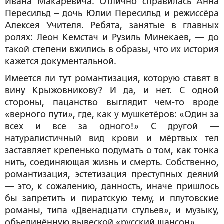
Ивана Макаревича. Отлично справилась Анна
Пересильд – дочь Юлии Пересильд и режиссёра
Алексея Учителя. Ребята, занятые в главных
ролях: Леон Кемстач и Рузиль Минекаев, — до
такой степени вжились в образы, что их история
кажется документальной.
Имеется ли тут романтизация, которую ставят в
вину Крыжовникову? И да, и нет. С одной
стороны, пацанство выглядит чем-то вроде
«верного пути», где, как у мушкетёров: «Один за
всех и все за одного!» С другой —
натуралистичный вид крови и мёртвых тел
заставляет крепенько подумать о том, как тонка
нить, соединяющая жизнь и смерть. Собственно,
романтизация, эстетизация преступных деяний
— это, к сожалению, данность, иначе пришлось
бы запретить и пиратскую тему, и плутовские
романы, типа «Двенадцати стульев», и музыку,
объединённую вывеской «русский шансон».