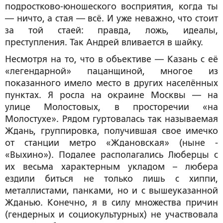
подростково-юношеского восприятия, когда ты
— ничто, а стая — всё. И уже неважно, что стоит
за той стаей: правда, ложь, идеалы,
преступления. Так Андрей вливается в шайку.
Несмотря на то, что в объективе — Казань с её
«легендарной» пацанщиной, многое из
показанного имело место в других населённых
пунктах. Я росла на окраине Москвы — на
улице Молостовых, в просторечии «на
Молостухе». Рядом гуртовалась так называемая
Ждань, группировка, получившая свое имечко
от станции метро «Ждановская» (ныне -
«Выхино»). Подалее располагались Люберцы с
их весьма характерным укладом – любера
ездили биться не только лишь с хиппи,
металлистами, панками, но и с вышеуказанной
Жданью. Конечно, я в силу множества причин
(гендерных и социокультурных) не участвовала