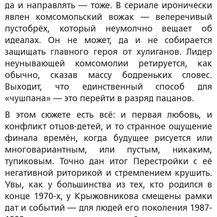
да и направлять — тоже. В сериале иронически
явлен комсомольский вожак — велеречивый
пустобрёх, который неумолчно вещает об
идеалах. Он не может, да и не собирается
защищать главного героя от хулиганов. Лидер
неунывающей комсомолии ретируется, как
обычно, сказав массу бодреньких словес.
Выходит, что единственный способ для
«чушпана» — это перейти в разряд пацанов.
В этом сюжете есть всё: и первая любовь, и
конфликт отцов-детей, и то странное ощущение
финала времён, когда будущее рисуется или
многовариантным, или пустым, никаким,
тупиковым. Точно дан итог Перестройки с её
негативной риторикой и стремлением крушить.
Увы, как у большинства из тех, кто родился в
конце 1970-х, у Крыжовникова смещены рамки
дат и событий — для людей его поколения 1987-