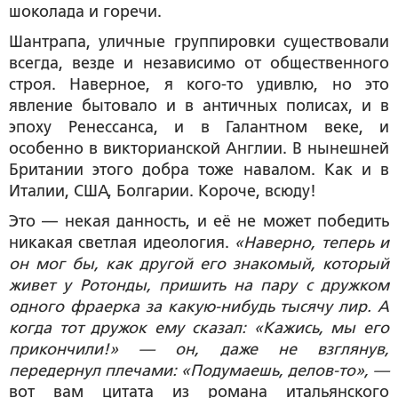
шоколада и горечи.
Шантрапа, уличные группировки существовали
всегда, везде и независимо от общественного
строя. Наверное, я кого-то удивлю, но это
явление бытовало и в античных полисах, и в
эпоху Ренессанса, и в Галантном веке, и
особенно в викторианской Англии. В нынешней
Британии этого добра тоже навалом. Как и в
Италии, США, Болгарии. Короче, всюду!
Это — некая данность, и её не может победить
никакая светлая идеология.
«Наверно, теперь и
он мог бы, как другой его знакомый, который
живет у Ротонды, пришить на пару с дружком
одного фраерка за какую-нибудь тысячу лир. А
когда тот дружок ему сказал: «Кажись, мы его
прикончили!» — он, даже не взглянув,
передернул плечами: «Подумаешь, делов-то», —
вот вам цитата из романа итальянского