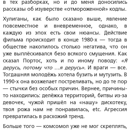
в тех разборках, но и до меня доносились
рассказы об изуверстве «отмороженной» кодлы.
Хулиганы, как было сказано выше, явление
повсеместное и вневременное, однако, в
каждую из эпох есть свои нюансы. Действие
фильма происходит в конце 1980-х — тогда в
обществе накопилось столько негатива, что он
уже выплёскивался безо всякого смущения. Как
сказал Портос, хоть и по иному поводу:
«Я
дерусь, потому что …я дерусь»
. И враги — все.
Тогдашняя молодёжь хотела бузить и мутузить. В
1990-х она возжелает постреливать, но до те пор
— стычки без особых причин. Вернее, причины-
то находились: делёжка территорий, битвы из-за
девочек, чужой пришёл на «нашу» дискотеку,
твоя рожа нам не понравилась, etc. Агрессия
превратилась в расхожий тренд.
Больше того — комсомол уже не мог скреплять,