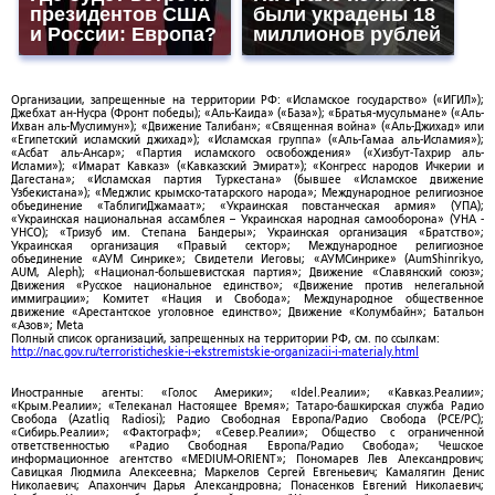
президентов США
были украдены 18
и России: Европа?
миллионов рублей
Организации, запрещенные на территории РФ: «Исламское государство» («ИГИЛ»);
Джебхат ан-Нусра (Фронт победы); «Аль-Каида» («База»); «Братья-мусульмане» («Аль-
Ихван аль-Муслимун»); «Движение Талибан»; «Священная война» («Аль-Джихад» или
«Египетский исламский джихад»); «Исламская группа» («Аль-Гамаа аль-Исламия»);
«Асбат аль-Ансар»; «Партия исламского освобождения» («Хизбут-Тахрир аль-
Ислами»); «Имарат Кавказ» («Кавказский Эмират»); «Конгресс народов Ичкерии и
Дагестана»; «Исламская партия Туркестана» (бывшее «Исламское движение
Узбекистана»); «Меджлис крымско-татарского народа»; Международное религиозное
объединение «ТаблигиДжамаат»; «Украинская повстанческая армия» (УПА);
«Украинская национальная ассамблея – Украинская народная самооборона» (УНА -
УНСО); «Тризуб им. Степана Бандеры»; Украинская организация «Братство»;
Украинская организация «Правый сектор»; Международное религиозное
объединение «АУМ Синрике»; Свидетели Иеговы; «АУМСинрике» (AumShinrikyo,
AUM, Aleph); «Национал-большевистская партия»; Движение «Славянский союз»;
Движения «Русское национальное единство»; «Движение против нелегальной
иммиграции»; Комитет «Нация и Свобода»; Международное общественное
движение «Арестантское уголовное единство»; Движение «Колумбайн»; Батальон
«Азов»; Meta
Полный список организаций, запрещенных на территории РФ, см. по ссылкам:
http://nac.gov.ru/terroristicheskie-i-ekstremistskie-organizacii-i-materialy.html
Иностранные агенты: «Голос Америки»; «Idel.Реалии»; «Кавказ.Реалии»;
«Крым.Реалии»; «Телеканал Настоящее Время»; Татаро-башкирская служба Радио
Свобода (Azatliq Radiosi); Радио Свободная Европа/Радио Свобода (PCE/PC);
«Сибирь.Реалии»; «Фактограф»; «Север.Реалии»; Общество с ограниченной
ответственностью «Радио Свободная Европа/Радио Свобода»; Чешское
информационное агентство «MEDIUM-ORIENT»; Пономарев Лев Александрович;
Савицкая Людмила Алексеевна; Маркелов Сергей Евгеньевич; Камалягин Денис
Николаевич; Апахончич Дарья Александровна; Понасенков Евгений Николаевич;