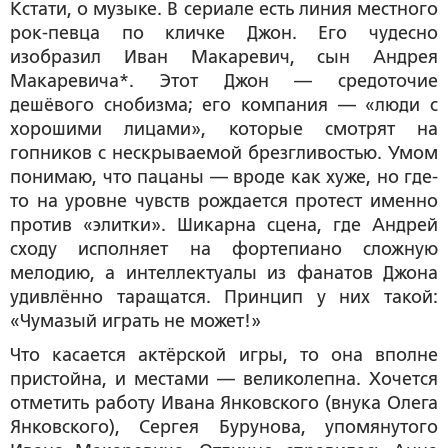
Кстати, о музыке. В сериале есть линия местного
рок-певца по кличке Джон. Его чудесно
изобразил Иван Макаревич, сын Андрея
Макаревича*. Этот Джон — средоточие
дешёвого снобизма; его компания — «люди с
хорошими лицами», которые смотрят на
гопников с нескрываемой брезгливостью. Умом
понимаю, что пацаны — вроде как хуже, но где-
то на уровне чувств рождается протест именно
против «элитки». Шикарна сцена, где Андрей
сходу исполняет на фортепиано сложную
мелодию, а интеллектуалы из фанатов Джона
удивлённо таращатся. Принцип у них такой:
«Чумазый играть не может!»
Что касается актёрской игры, то она вполне
пристойна, и местами — великолепна. Хочется
отметить работу Ивана Янковского (внука Олега
Янковского), Сергея Бурунова, упомянутого