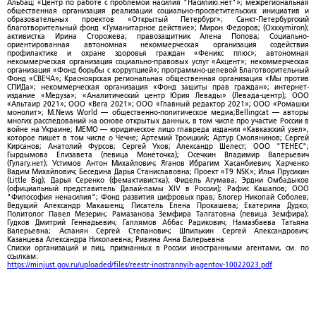
Альбац; «Центр по работе с проблемой насилия "Насилию.нет"»; межрегиональная
общественная организация реализации социально-просветительских инициатив и
образовательных проектов «Открытый Петербург»; Санкт-Петербургский
благотворительный фонд «Гуманитарное действие»; Мирон Федоров; (Oxxxymiron);
активистка Ирина Сторожева; правозащитник Алена Попова; Социально-
ориентированная автономная некоммерческая организация содействия
профилактике и охране здоровья граждан «Феникс плюс»; автономная
некоммерческая организация социально-правовых услуг «Акцент»; некоммерческая
организация «Фонд борьбы с коррупцией»; программно-целевой Благотворительный
Фонд «СВЕЧА»; Красноярская региональная общественная организация «Мы против
СПИДа»; некоммерческая организация «Фонд защиты прав граждан»; интернет-
издание «Медуза»; «Аналитический центр Юрия Левады» (Левада-центр); ООО
«Альтаир 2021»; ООО «Вега 2021»; ООО «Главный редактор 2021»; ООО «Ромашки
монолит»; M.News World — общественно-политическое медиа;Bellingcat — авторы
многих расследований на основе открытых данных, в том числе про участие России в
войне на Украине; МЕМО — юридическое лицо главреда издания «Кавказский узел»,
которое пишет в том числе о Чечне; Артемий Троицкий; Артур Смолянинов; Сергей
Кирсанов; Анатолий Фурсов; Сергей Ухов; Александр Шелест; ООО "ТЕНЕС";
Гырдымова Елизавета (певица Монеточка); Осечкин Владимир Валерьевич
(Гулагу.нет); Устимов Антон Михайлович; Яганов Ибрагим Хасанбиевич; Харченко
Вадим Михайлович; Беседина Дарья Станиславовна; Проект «T9 NSK»; Илья Прусикин
(Little Big); Дарья Серенко (фемактивистка); Фидель Агумава; Эрдни Омбадыков
(официальный представитель Далай-ламы XIV в России); Рафис Кашапов; ООО
"Философия ненасилия"; Фонд развития цифровых прав; Блогер Николай Соболев;
Ведущий Александр Макашенц; Писатель Елена Прокашева; Екатерина Дудко;
Политолог Павел Мезерин; Рамазанова Земфира Талгатовна (певица Земфира);
Гудков Дмитрий Геннадьевич; Галлямов Аббас Радикович; Намазбаева Татьяна
Валерьевна; Асланян Сергей Степанович; Шпилькин Сергей Александрович;
Казанцева Александра Николаевна; Ривина Анна Валерьевна
Списки организаций и лиц, признанных в России иностранными агентами, см. по
ссылкам:
https://minjust.gov.ru/uploaded/files/reestr-inostrannyih-agentov-10022023.pdf