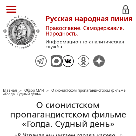
Русская народная линия
Православие. Самодержавие.
Народность.
Информационно-аналитическая
служба
Главная
>
Обзор СМИ
>
О сионистском пропагандистском фильме
«Голда. Судный день»
О сионистском
пропагандистском фильме
«Голда. Судный день»
«В Израиле мы читаем справа налево...»