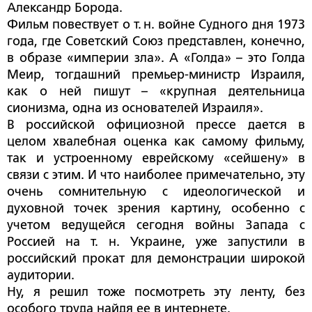
Александр Борода.
Фильм повествует о т. н. войне Судного дня 1973
года, где Советский Союз представлен, конечно,
в образе «империи зла». А «Голда» – это Голда
Меир, тогдашний премьер-министр Израиля,
как о ней пишут – «крупная деятельница
сионизма, одна из основателей Израиля».
В российской официозной прессе дается в
целом хвалебная оценка как самому фильму,
так и устроенному еврейскому «сейшену» в
связи с этим. И что наиболее примечательно, эту
очень сомнительную с идеологической и
духовной точек зрения картину, особенно с
учетом ведущейся сегодня вой­ны Запада с
Россией на т. н. Украине, уже запустили в
российский прокат для демонстрации широкой
аудитории.
Ну, я решил тоже посмотреть эту ленту, без
особого труда найдя ее в интернете.