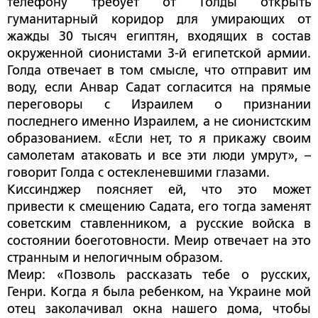
телефону требует от Голды открыть
гуманитарный коридор для умирающих от
жажды 30 тысяч египтян, входящих в состав
окруженной сионистами 3-й египетской армии.
Голда отвечает в том смысле, что отправит им
воду, если Анвар Садат согласится на прямые
переговоры с Израилем о признании
последнего именно Израилем, а не сионистским
образованием. «Если нет, то я прикажу своим
самолетам атаковать и все эти люди умрут», –
говорит Голда с остекленевшими глазами.
Киссинджер поясняет ей, что это может
привести к смещению Садата, его тогда заменят
советским ставленником, а русские войска в
состоянии боеготовности. Меир отвечает на это
странным и нелогичным образом.
Меир: «Позволь рассказать тебе о русских,
Генри. Когда я была ребенком, на Украине мой
отец заколачивал окна нашего дома, чтобы