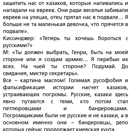
защитить нас от казаков, которые напивались и
нападали на евреев. Они ради веселья забивали
евреев на улицах, отец прятал нас в подвале… Я
больше не та маленькая девочка, что прячется в
подвале».
Киссинджер: «Теперь ты хочешь бороться с
русскими?»
М: «Ты должен выбрать, Генри, быть на моей
стороне или я создам армию… Я перебью их
всех. На чьей ты стороне? Подумай. До
свидания, мистер секретарь».
Все – картина маслом! Голимая русофобия и
фальсификация истории насчет казаков,
устраивающих погромы. Русские, казаки здесь
явно путаются с теми, кто потом стал
петлюровцами и бандеровцами.
Погромщиками были не русские и не казаки, а в
основном именно они – бандеровцы, дело
которых сейчас продолжает киевская хунта.