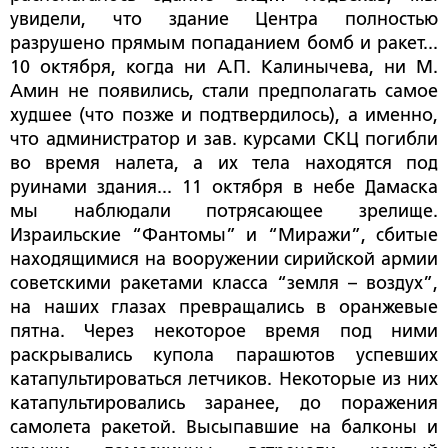
увидели, что здание Центра полностью
разрушено прямым попаданием бомб и ракет...
10 октября, когда ни А.П. Калинычева, ни М.
Амин не появились, стали предполагать самое
худшее (что позже и подтвердилось), а именно,
что администратор и зав. курсами СКЦ погибли
во время налета, а их тела находятся под
руинами здания... 11 октября в небе Дамаска
мы наблюдали потрясающее зрелище.
Израильские “Фантомы” и “Миражи”, сбитые
находящимися на вооружении сирийской армии
советскими ракетами класса “земля – воздух”,
на наших глазах превращались в оранжевые
пятна. Через некоторое время под ними
раскрывались купола парашютов успевших
катапультироваться летчиков. Некоторые из них
катапультировались заранее, до поражения
самолета ракетой. Высыпавшие на балконы и