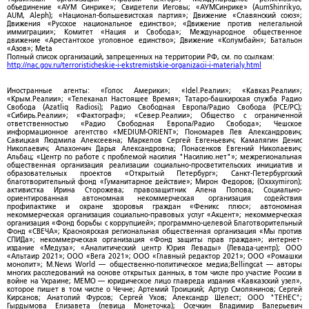
объединение «АУМ Синрике»; Свидетели Иеговы; «АУМСинрике» (AumShinrikyo,
AUM, Aleph); «Национал-большевистская партия»; Движение «Славянский союз»;
Движения «Русское национальное единство»; «Движение против нелегальной
иммиграции»; Комитет «Нация и Свобода»; Международное общественное
движение «Арестантское уголовное единство»; Движение «Колумбайн»; Батальон
«Азов»; Meta
Полный список организаций, запрещенных на территории РФ, см. по ссылкам:
http://nac.gov.ru/terroristicheskie-i-ekstremistskie-organizacii-i-materialy.html
Иностранные агенты: «Голос Америки»; «Idel.Реалии»; «Кавказ.Реалии»;
«Крым.Реалии»; «Телеканал Настоящее Время»; Татаро-башкирская служба Радио
Свобода (Azatliq Radiosi); Радио Свободная Европа/Радио Свобода (PCE/PC);
«Сибирь.Реалии»; «Фактограф»; «Север.Реалии»; Общество с ограниченной
ответственностью «Радио Свободная Европа/Радио Свобода»; Чешское
информационное агентство «MEDIUM-ORIENT»; Пономарев Лев Александрович;
Савицкая Людмила Алексеевна; Маркелов Сергей Евгеньевич; Камалягин Денис
Николаевич; Апахончич Дарья Александровна; Понасенков Евгений Николаевич;
Альбац; «Центр по работе с проблемой насилия "Насилию.нет"»; межрегиональная
общественная организация реализации социально-просветительских инициатив и
образовательных проектов «Открытый Петербург»; Санкт-Петербургский
благотворительный фонд «Гуманитарное действие»; Мирон Федоров; (Oxxxymiron);
активистка Ирина Сторожева; правозащитник Алена Попова; Социально-
ориентированная автономная некоммерческая организация содействия
профилактике и охране здоровья граждан «Феникс плюс»; автономная
некоммерческая организация социально-правовых услуг «Акцент»; некоммерческая
организация «Фонд борьбы с коррупцией»; программно-целевой Благотворительный
Фонд «СВЕЧА»; Красноярская региональная общественная организация «Мы против
СПИДа»; некоммерческая организация «Фонд защиты прав граждан»; интернет-
издание «Медуза»; «Аналитический центр Юрия Левады» (Левада-центр); ООО
«Альтаир 2021»; ООО «Вега 2021»; ООО «Главный редактор 2021»; ООО «Ромашки
монолит»; M.News World — общественно-политическое медиа;Bellingcat — авторы
многих расследований на основе открытых данных, в том числе про участие России в
войне на Украине; МЕМО — юридическое лицо главреда издания «Кавказский узел»,
которое пишет в том числе о Чечне; Артемий Троицкий; Артур Смолянинов; Сергей
Кирсанов; Анатолий Фурсов; Сергей Ухов; Александр Шелест; ООО "ТЕНЕС";
Гырдымова Елизавета (певица Монеточка); Осечкин Владимир Валерьевич