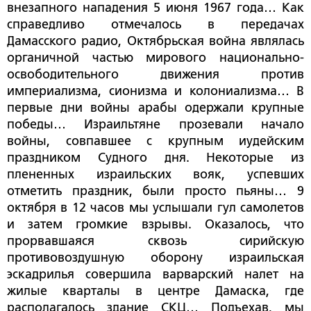
внезапного нападения 5 июня 1967 года… Как
справедливо отмечалось в передачах
Дамасского радио, Октябрьская война являлась
органичной частью мирового национально-
освободительного движения против
империализма, сионизма и колониализма… В
первые дни войны арабы одержали крупные
победы… Израильтяне прозевали начало
войны, совпавшее с крупным иудейским
праздником Судного дня. Некоторые из
плененных израильских вояк, успевших
отметить праздник, были просто пьяны… 9
октября в 12 часов мы услышали гул самолетов
и затем громкие взрывы. Оказалось, что
прорвавшаяся сквозь сирийскую
противовоздушную оборону израильская
эскадрилья совершила варварский налет на
жилые кварталы в центре Дамаска, где
располагалось здание СКЦ… Подъехав, мы