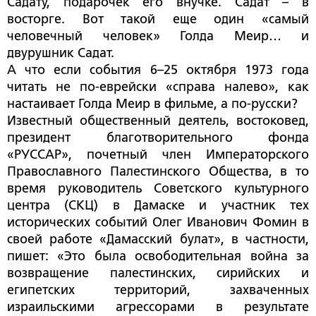
Садату, подарочек его внучке. Садат – в
восторге. Вот такой еще один «самый
человечный человек» Голда Меир… и
двурушник Садат.
А что если события 6–25 октября 1973 года
читать не по-еврейски «справа налево», как
настаивает Голда Меир в фильме, а по-русски?
Известный общественный деятель, востоковед,
президент благотворительного фонда
«РУССАР», почетный член Императорского
Православного Палестинского Общества, в то
время руководитель Советского культурного
центра (СКЦ) в Дамаске и участник тех
исторических событий Олег Иванович Фомин в
своей работе «Дамасский булат», в частности,
пишет: «Это была освободительная война за
возвращение палестинских, сирийских и
египетских территорий, захваченных
израильскими агрессорами в результате