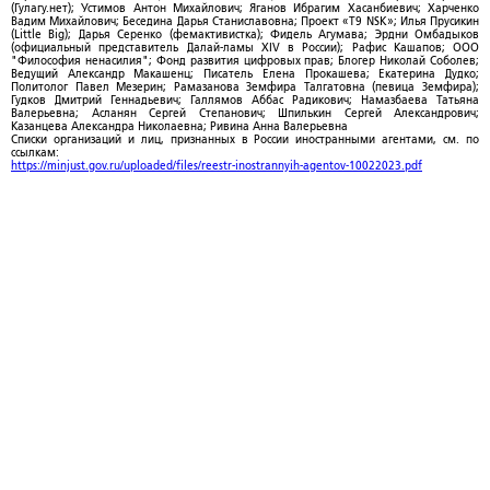
(Гулагу.нет); Устимов Антон Михайлович; Яганов Ибрагим Хасанбиевич; Харченко
Вадим Михайлович; Беседина Дарья Станиславовна; Проект «T9 NSK»; Илья Прусикин
(Little Big); Дарья Серенко (фемактивистка); Фидель Агумава; Эрдни Омбадыков
(официальный представитель Далай-ламы XIV в России); Рафис Кашапов; ООО
"Философия ненасилия"; Фонд развития цифровых прав; Блогер Николай Соболев;
Ведущий Александр Макашенц; Писатель Елена Прокашева; Екатерина Дудко;
Политолог Павел Мезерин; Рамазанова Земфира Талгатовна (певица Земфира);
Гудков Дмитрий Геннадьевич; Галлямов Аббас Радикович; Намазбаева Татьяна
Валерьевна; Асланян Сергей Степанович; Шпилькин Сергей Александрович;
Казанцева Александра Николаевна; Ривина Анна Валерьевна
Списки организаций и лиц, признанных в России иностранными агентами, см. по
ссылкам:
https://minjust.gov.ru/uploaded/files/reestr-inostrannyih-agentov-10022023.pdf