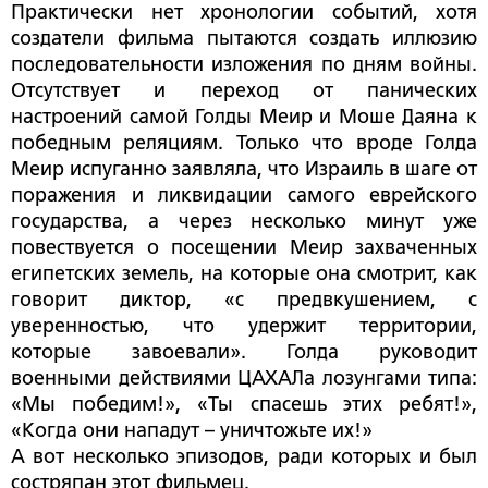
Практически нет хронологии событий, хотя
создатели фильма пытаются создать иллюзию
последовательности изложения по дням войны.
Отсутствует и переход от панических
настроений самой Голды Меир и Моше Даяна к
победным реляциям. Только что вроде Голда
Меир испуганно заявляла, что Израиль в шаге от
поражения и ликвидации самого еврейского
государства, а через несколько минут уже
повествуется о посещении Меир захваченных
египетских земель, на которые она смотрит, как
говорит диктор, «с предвкушением, с
уверенностью, что удержит территории,
которые завоевали». Голда руководит
военными действиями ЦАХАЛа лозунгами типа:
«Мы победим!», «Ты спасешь этих ребят!»,
«Когда они нападут – уничтожьте их!»
А вот несколько эпизодов, ради которых и был
состряпан этот фильмец.