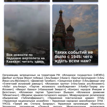
Таких событий не
Все новости по
было с 1945: чего
падению вертолета на
ждать всем нам?
Кавказе: читать здесь
Организации, запрещенные на территории РФ: «Исламское государство» («ИГИЛ»);
Джебхат ан-Нусра (Фронт победы); «Аль-Каида» («База»); «Братья-мусульмане» («Аль-
Ихван аль-Муслимун»); «Движение Талибан»; «Священная война» («Аль-Джихад» или
«Египетский исламский джихад»); «Исламская группа» («Аль-Гамаа аль-Исламия»);
«Асбат аль-Ансар»; «Партия исламского освобождения» («Хизбут-Тахрир аль-
Ислами»); «Имарат Кавказ» («Кавказский Эмират»); «Конгресс народов Ичкерии и
Дагестана»; «Исламская партия Туркестана» (бывшее «Исламское движение
Узбекистана»); «Меджлис крымско-татарского народа»; Международное религиозное
объединение «ТаблигиДжамаат»; «Украинская повстанческая армия» (УПА);
«Украинская национальная ассамблея – Украинская народная самооборона» (УНА -
УНСО); «Тризуб им. Степана Бандеры»; Украинская организация «Братство»;
Украинская организация «Правый сектор»; Международное религиозное