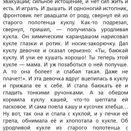
эвакуации; сильное истощение, и нет сил жить и
есть. И играть. И дышать. И одноногий истопник,
фронтовик лет двадцати от роду, свернул ей из
старого полотенца куклу. Как-то подрезал,
свернул, пришил, — получилась уродливая
кукла. Он химическим карандашом нарисовал
кукле глазки и ротик. И носик-закорючку. Дал
куклу девочке и сказал серьезно: «Ты, баюкай
куклу. И учи ее кушать хорошо! Ты теперь этой
кукле — мама. И уж позаботься о ней получше.
А то она болеет и слабая такая. Даже не
плачет!». И эта девочка вдруг вцепилась в куклу
и прижала ее к себе. И стала баюкать её и
гладить тонкими ручонками. А за обедом
кормила куклу кашей, что-то шептала ей
ласковое. И сама поела кашу и кусочек хлебца…
Ну вот, так она и спала с куклой, и у печки её
грела, обнимала её и хлопотала о кукле. Об
уродливой кукле из старого полотенца с