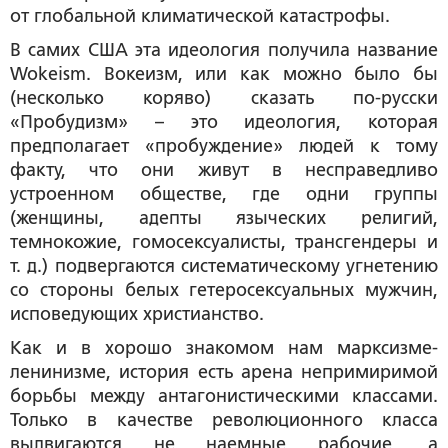
от глобальной климатической катастрофы.
В самих США эта идеология получила название
Wokeism. Вокеизм, или как можно было бы
(несколько коряво) сказать по-русски
«Пробудизм» – это идеология, которая
предполагает «пробуждение» людей к тому
факту, что они живут в несправедливо
устроенном обществе, где одни группы
(женщины, адепты языческих религий,
темнокожие, гомосексуалисты, трансгендеры и
т. д.) подвергаются систематическому угнетению
со стороны белых гетеросексуальных мужчин,
исповедующих христианство.
Как и в хорошо знакомом нам марксизме-
ленинизме, история есть арена непримиримой
борьбы между антагонистическими классами.
Только в качестве революционного класса
выдвигаются не наемные рабочие, а