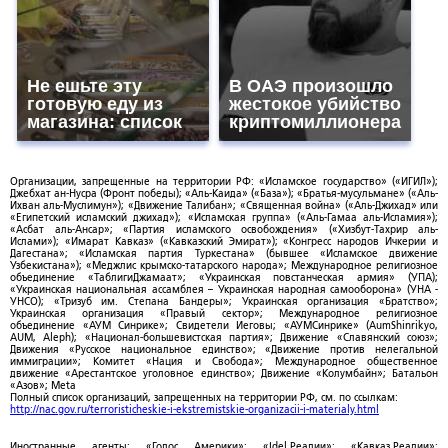
Не ешьте эту
В ОАЭ произошло
готовую еду из
жестокое убийство
магазина: список
криптомиллионера
Организации, запрещенные на территории РФ: «Исламское государство» («ИГИЛ»);
Джебхат ан-Нусра (Фронт победы); «Аль-Каида» («База»); «Братья-мусульмане» («Аль-
Ихван аль-Муслимун»); «Движение Талибан»; «Священная война» («Аль-Джихад» или
«Египетский исламский джихад»); «Исламская группа» («Аль-Гамаа аль-Исламия»);
«Асбат аль-Ансар»; «Партия исламского освобождения» («Хизбут-Тахрир аль-
Ислами»); «Имарат Кавказ» («Кавказский Эмират»); «Конгресс народов Ичкерии и
Дагестана»; «Исламская партия Туркестана» (бывшее «Исламское движение
Узбекистана»); «Меджлис крымско-татарского народа»; Международное религиозное
объединение «ТаблигиДжамаат»; «Украинская повстанческая армия» (УПА);
«Украинская национальная ассамблея – Украинская народная самооборона» (УНА -
УНСО); «Тризуб им. Степана Бандеры»; Украинская организация «Братство»;
Украинская организация «Правый сектор»; Международное религиозное
объединение «АУМ Синрике»; Свидетели Иеговы; «АУМСинрике» (AumShinrikyo,
AUM, Aleph); «Национал-большевистская партия»; Движение «Славянский союз»;
Движения «Русское национальное единство»; «Движение против нелегальной
иммиграции»; Комитет «Нация и Свобода»; Международное общественное
движение «Арестантское уголовное единство»; Движение «Колумбайн»; Батальон
«Азов»; Meta
Полный список организаций, запрещенных на территории РФ, см. по ссылкам:
http://nac.gov.ru/terroristicheskie-i-ekstremistskie-organizacii-i-materialy.html
Иностранные агенты: «Голос Америки»; «Idel.Реалии»; «Кавказ.Реалии»;