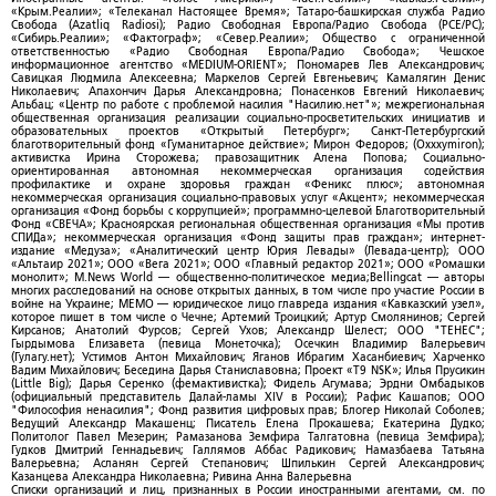
«Крым.Реалии»; «Телеканал Настоящее Время»; Татаро-башкирская служба Радио
Свобода (Azatliq Radiosi); Радио Свободная Европа/Радио Свобода (PCE/PC);
«Сибирь.Реалии»; «Фактограф»; «Север.Реалии»; Общество с ограниченной
ответственностью «Радио Свободная Европа/Радио Свобода»; Чешское
информационное агентство «MEDIUM-ORIENT»; Пономарев Лев Александрович;
Савицкая Людмила Алексеевна; Маркелов Сергей Евгеньевич; Камалягин Денис
Николаевич; Апахончич Дарья Александровна; Понасенков Евгений Николаевич;
Альбац; «Центр по работе с проблемой насилия "Насилию.нет"»; межрегиональная
общественная организация реализации социально-просветительских инициатив и
образовательных проектов «Открытый Петербург»; Санкт-Петербургский
благотворительный фонд «Гуманитарное действие»; Мирон Федоров; (Oxxxymiron);
активистка Ирина Сторожева; правозащитник Алена Попова; Социально-
ориентированная автономная некоммерческая организация содействия
профилактике и охране здоровья граждан «Феникс плюс»; автономная
некоммерческая организация социально-правовых услуг «Акцент»; некоммерческая
организация «Фонд борьбы с коррупцией»; программно-целевой Благотворительный
Фонд «СВЕЧА»; Красноярская региональная общественная организация «Мы против
СПИДа»; некоммерческая организация «Фонд защиты прав граждан»; интернет-
издание «Медуза»; «Аналитический центр Юрия Левады» (Левада-центр); ООО
«Альтаир 2021»; ООО «Вега 2021»; ООО «Главный редактор 2021»; ООО «Ромашки
монолит»; M.News World — общественно-политическое медиа;Bellingcat — авторы
многих расследований на основе открытых данных, в том числе про участие России в
войне на Украине; МЕМО — юридическое лицо главреда издания «Кавказский узел»,
которое пишет в том числе о Чечне; Артемий Троицкий; Артур Смолянинов; Сергей
Кирсанов; Анатолий Фурсов; Сергей Ухов; Александр Шелест; ООО "ТЕНЕС";
Гырдымова Елизавета (певица Монеточка); Осечкин Владимир Валерьевич
(Гулагу.нет); Устимов Антон Михайлович; Яганов Ибрагим Хасанбиевич; Харченко
Вадим Михайлович; Беседина Дарья Станиславовна; Проект «T9 NSK»; Илья Прусикин
(Little Big); Дарья Серенко (фемактивистка); Фидель Агумава; Эрдни Омбадыков
(официальный представитель Далай-ламы XIV в России); Рафис Кашапов; ООО
"Философия ненасилия"; Фонд развития цифровых прав; Блогер Николай Соболев;
Ведущий Александр Макашенц; Писатель Елена Прокашева; Екатерина Дудко;
Политолог Павел Мезерин; Рамазанова Земфира Талгатовна (певица Земфира);
Гудков Дмитрий Геннадьевич; Галлямов Аббас Радикович; Намазбаева Татьяна
Валерьевна; Асланян Сергей Степанович; Шпилькин Сергей Александрович;
Казанцева Александра Николаевна; Ривина Анна Валерьевна
Списки организаций и лиц, признанных в России иностранными агентами, см. по