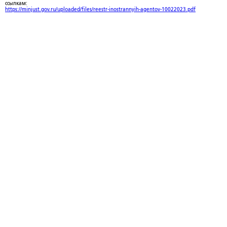
ссылкам:
https://minjust.gov.ru/uploaded/files/reestr-inostrannyih-agentov-10022023.pdf