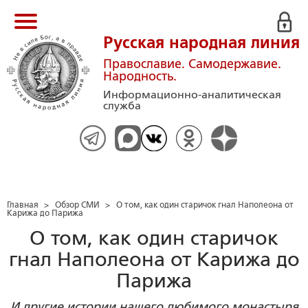
Русская народная линия
Православие. Самодержавие.
Народность.
Информационно-аналитическая
служба
Главная
>
Обзор СМИ
>
О том, как один старичок гнал Наполеона от
Карижа до Парижа
О том, как один старичок
гнал Наполеона от Карижа до
Парижа
И другие истории нашего любимого монастыря