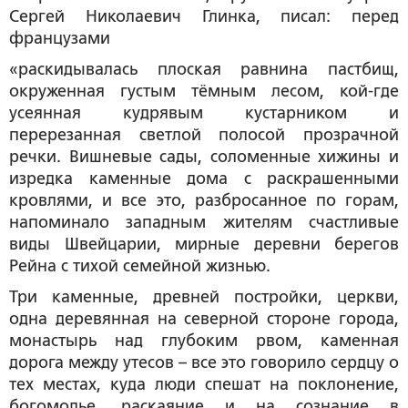
Сергей Николаевич Глинка, писал: перед
французами
«раскидывалась плоская равнина пастбищ,
окруженная густым тёмным лесом, кой-где
усеянная кудрявым кустарником и
перерезанная светлой полосой прозрачной
речки. Вишневые сады, соломенные хижины и
изредка каменные дома с раскрашенными
кровлями, и все это, разбросанное по горам,
напоминало западным жителям счастливые
виды Швейцарии, мирные деревни берегов
Рейна с тихой семейной жизнью.
Три каменные, древней постройки, церкви,
одна деревянная на северной стороне города,
монастырь над глубоким рвом, каменная
дорога между утесов – все это говорило сердцу о
тех местах, куда люди спешат на поклонение,
богомолье, раскаяние и на сознание в