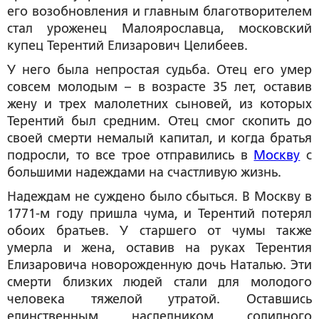
его возобновления и главным благотворителем
стал уроженец Малоярославца, московский
купец Терентий Елизарович Целибеев.
У него была непростая судьба. Отец его умер
совсем молодым – в возрасте 35 лет, оставив
жену и трех малолетних сыновей, из которых
Терентий был средним. Отец смог скопить до
своей смерти немалый капитал, и когда братья
подросли, то все трое отправились в
Москву
с
большими надеждами на счастливую жизнь.
Надеждам не суждено было сбыться. В Москву в
1771-м году пришла чума, и Терентий потерял
обоих братьев. У старшего от чумы также
умерла и жена, оставив на руках Терентия
Елизаровича новорожденную дочь Наталью. Эти
смерти близких людей стали для молодого
человека тяжелой утратой. Оставшись
единственным наследником солидного