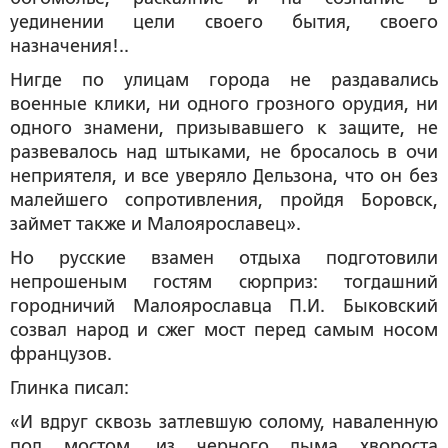
уединении цели своего бытия, своего
назначения!..
Нигде по улицам города не раздавались
военные клики, ни одного грозного орудия, ни
одного знамени, призывавшего к защите, не
развевалось над штыками, не бросалось в очи
неприятеля, и все уверяло Дельзона, что он без
малейшего сопротивления, пройдя Боровск,
займет также и Малоярославец».
Но русские взамен отдыха подготовили
непрошеным гостям сюрприз: тогдашний
городничий Малоярославца П.И. Быковский
созвал народ и сжег мост перед самым носом
французов.
Глинка писал:
«И вдруг сквозь затлевшую солому, наваленную
под мостом, из черного дыма хвороста