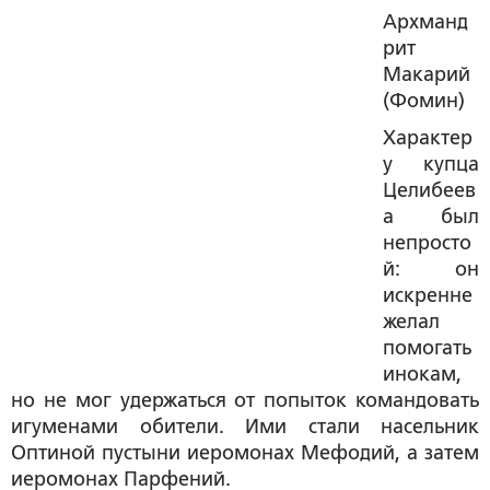
Архманд
рит
Макарий
(Фомин)
Характер
у купца
Целибеев
а был
непросто
й: он
искренне
желал
помогать
инокам,
но не мог удержаться от попыток командовать
игуменами обители. Ими стали насельник
Оптиной пустыни иеромонах Мефодий, а затем
иеромонах Парфений.