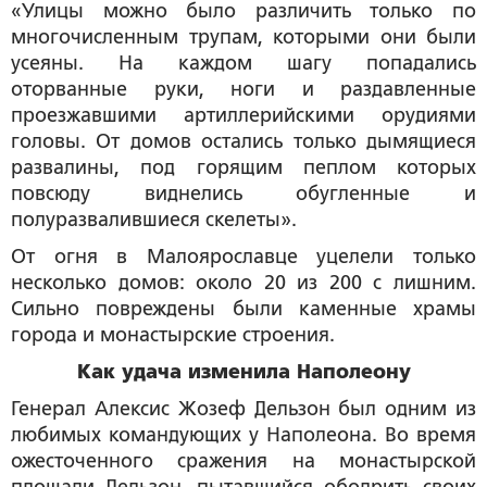
«Улицы можно было различить только по
многочисленным трупам, которыми они были
усеяны. На каждом шагу попадались
оторванные руки, ноги и раздавленные
проезжавшими артиллерийскими орудиями
головы. От домов остались только дымящиеся
развалины, под горящим пеплом которых
повсюду виднелись обугленные и
полуразвалившиеся скелеты».
От огня в Малоярославце уцелели только
несколько домов: около 20 из 200 с лишним.
Сильно повреждены были каменные храмы
города и монастырские строения.
Как удача изменила Наполеону
Генерал Алексис Жозеф Дельзон был одним из
любимых командующих у Наполеона. Во время
ожесточенного сражения на монастырской
площади Дельзон, пытавшийся ободрить своих