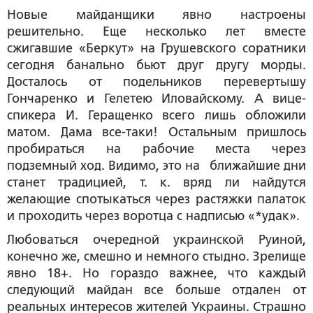
Новые майданщики явно настроены
решительно. Еще несколько лет вместе
сжигавшие «Беркут» на Грушевского соратники
сегодня банально бьют друг другу морды.
Досталось от подельников перевертышу
Гончаренко и Гелетею Иловайскому. А вице-
спикера И. Геращенко всего лишь обложили
матом. Дама все-таки! Остальным пришлось
пробираться на рабочие места через
подземный ход. Видимо, это на ближайшие дни
станет традицией, т. к. вряд ли найдутся
желающие спотыкаться через растяжки палаток
и проходить через воротца с надписью «*удак».
Любоваться очередной украинской Руиной,
конечно же, смешно и немного стыдно. Зрелище
явно 18+. Но гораздо важнее, что каждый
следующий майдан все больше отдален от
реальных интересов жителей Украины. Страшно