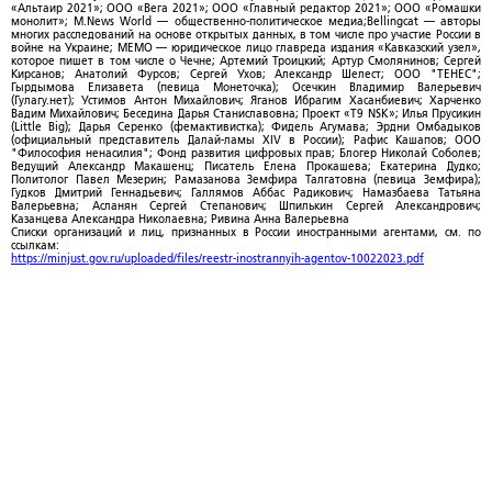
«Альтаир 2021»; ООО «Вега 2021»; ООО «Главный редактор 2021»; ООО «Ромашки
монолит»; M.News World — общественно-политическое медиа;Bellingcat — авторы
многих расследований на основе открытых данных, в том числе про участие России в
войне на Украине; МЕМО — юридическое лицо главреда издания «Кавказский узел»,
которое пишет в том числе о Чечне; Артемий Троицкий; Артур Смолянинов; Сергей
Кирсанов; Анатолий Фурсов; Сергей Ухов; Александр Шелест; ООО "ТЕНЕС";
Гырдымова Елизавета (певица Монеточка); Осечкин Владимир Валерьевич
(Гулагу.нет); Устимов Антон Михайлович; Яганов Ибрагим Хасанбиевич; Харченко
Вадим Михайлович; Беседина Дарья Станиславовна; Проект «T9 NSK»; Илья Прусикин
(Little Big); Дарья Серенко (фемактивистка); Фидель Агумава; Эрдни Омбадыков
(официальный представитель Далай-ламы XIV в России); Рафис Кашапов; ООО
"Философия ненасилия"; Фонд развития цифровых прав; Блогер Николай Соболев;
Ведущий Александр Макашенц; Писатель Елена Прокашева; Екатерина Дудко;
Политолог Павел Мезерин; Рамазанова Земфира Талгатовна (певица Земфира);
Гудков Дмитрий Геннадьевич; Галлямов Аббас Радикович; Намазбаева Татьяна
Валерьевна; Асланян Сергей Степанович; Шпилькин Сергей Александрович;
Казанцева Александра Николаевна; Ривина Анна Валерьевна
Списки организаций и лиц, признанных в России иностранными агентами, см. по
ссылкам:
https://minjust.gov.ru/uploaded/files/reestr-inostrannyih-agentov-10022023.pdf