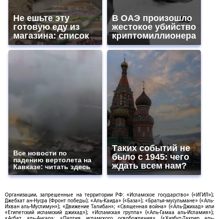
Не ешьте эту
В ОАЭ произошло
готовую еду из
жестокое убийство
магазина: список
криптомиллионера
Таких событий не
Все новости по
было с 1945: чего
падению вертолета на
ждать всем нам?
Кавказе: читать здесь
Организации, запрещенные на территории РФ: «Исламское государство» («ИГИЛ»);
Джебхат ан-Нусра (Фронт победы); «Аль-Каида» («База»); «Братья-мусульмане» («Аль-
Ихван аль-Муслимун»); «Движение Талибан»; «Священная война» («Аль-Джихад» или
«Египетский исламский джихад»); «Исламская группа» («Аль-Гамаа аль-Исламия»);
«Асбат аль-Ансар»; «Партия исламского освобождения» («Хизбут-Тахрир аль-