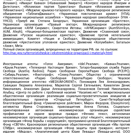
Ислами»); «Имарат Кавказ» («Кавказский Эмират»); «Конгресс народов Ичкерии и
Дагестана»; «Исламская партия Туркестана» (бывшее «Исламское движение
Узбекистана»); «Меджлис крымско-татарского народа»; Международное религиозное
объединение «ТаблигиДжамаат»; «Украинская повстанческая армия» (УПА);
«Украинская национальная ассамблея – Украинская народная самооборона» (УНА -
УНСО); «Тризуб им. Степана Бандеры»; Украинская организация «Братство»;
Украинская организация «Правый сектор»; Международное религиозное
объединение «АУМ Синрике»; Свидетели Иеговы; «АУМСинрике» (AumShinrikyo,
AUM, Aleph); «Национал-большевистская партия»; Движение «Славянский союз»;
Движения «Русское национальное единство»; «Движение против нелегальной
иммиграции»; Комитет «Нация и Свобода»; Международное общественное
движение «Арестантское уголовное единство»; Движение «Колумбайн»; Батальон
«Азов»; Meta
Полный список организаций, запрещенных на территории РФ, см. по ссылкам:
http://nac.gov.ru/terroristicheskie-i-ekstremistskie-organizacii-i-materialy.html
Иностранные агенты: «Голос Америки»; «Idel.Реалии»; «Кавказ.Реалии»;
«Крым.Реалии»; «Телеканал Настоящее Время»; Татаро-башкирская служба Радио
Свобода (Azatliq Radiosi); Радио Свободная Европа/Радио Свобода (PCE/PC);
«Сибирь.Реалии»; «Фактограф»; «Север.Реалии»; Общество с ограниченной
ответственностью «Радио Свободная Европа/Радио Свобода»; Чешское
информационное агентство «MEDIUM-ORIENT»; Пономарев Лев Александрович;
Савицкая Людмила Алексеевна; Маркелов Сергей Евгеньевич; Камалягин Денис
Николаевич; Апахончич Дарья Александровна; Понасенков Евгений Николаевич;
Альбац; «Центр по работе с проблемой насилия "Насилию.нет"»; межрегиональная
общественная организация реализации социально-просветительских инициатив и
образовательных проектов «Открытый Петербург»; Санкт-Петербургский
благотворительный фонд «Гуманитарное действие»; Мирон Федоров; (Oxxxymiron);
активистка Ирина Сторожева; правозащитник Алена Попова; Социально-
ориентированная автономная некоммерческая организация содействия
профилактике и охране здоровья граждан «Феникс плюс»; автономная
некоммерческая организация социально-правовых услуг «Акцент»; некоммерческая
организация «Фонд борьбы с коррупцией»; программно-целевой Благотворительный
Фонд «СВЕЧА»; Красноярская региональная общественная организация «Мы против
СПИДа»; некоммерческая организация «Фонд защиты прав граждан»; интернет-
издание «Медуза»; «Аналитический центр Юрия Левады» (Левада-центр); ООО