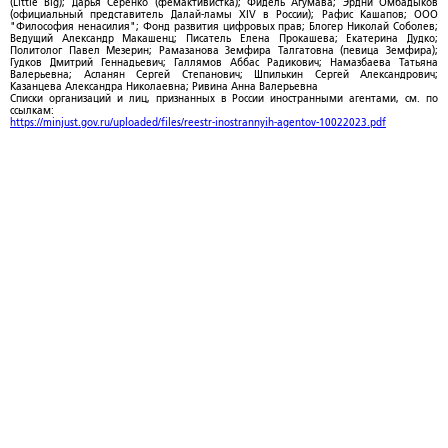
(Little Big); Дарья Серенко (фемактивистка); Фидель Агумава; Эрдни Омбадыков
(официальный представитель Далай-ламы XIV в России); Рафис Кашапов; ООО
"Философия ненасилия"; Фонд развития цифровых прав; Блогер Николай Соболев;
Ведущий Александр Макашенц; Писатель Елена Прокашева; Екатерина Дудко;
Политолог Павел Мезерин; Рамазанова Земфира Талгатовна (певица Земфира);
Гудков Дмитрий Геннадьевич; Галлямов Аббас Радикович; Намазбаева Татьяна
Валерьевна; Асланян Сергей Степанович; Шпилькин Сергей Александрович;
Казанцева Александра Николаевна; Ривина Анна Валерьевна
Списки организаций и лиц, признанных в России иностранными агентами, см. по
ссылкам:
https://minjust.gov.ru/uploaded/files/reestr-inostrannyih-agentov-10022023.pdf