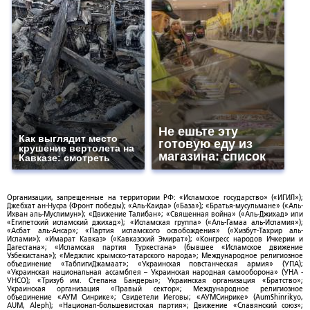
Не ешьте эту
Как выглядит место
готовую еду из
крушение вертолета на
магазина: список
Кавказе: смотреть
Организации, запрещенные на территории РФ: «Исламское государство» («ИГИЛ»);
Джебхат ан-Нусра (Фронт победы); «Аль-Каида» («База»); «Братья-мусульмане» («Аль-
Ихван аль-Муслимун»); «Движение Талибан»; «Священная война» («Аль-Джихад» или
«Египетский исламский джихад»); «Исламская группа» («Аль-Гамаа аль-Исламия»);
«Асбат аль-Ансар»; «Партия исламского освобождения» («Хизбут-Тахрир аль-
Ислами»); «Имарат Кавказ» («Кавказский Эмират»); «Конгресс народов Ичкерии и
Дагестана»; «Исламская партия Туркестана» (бывшее «Исламское движение
Узбекистана»); «Меджлис крымско-татарского народа»; Международное религиозное
объединение «ТаблигиДжамаат»; «Украинская повстанческая армия» (УПА);
«Украинская национальная ассамблея – Украинская народная самооборона» (УНА -
УНСО); «Тризуб им. Степана Бандеры»; Украинская организация «Братство»;
Украинская организация «Правый сектор»; Международное религиозное
объединение «АУМ Синрике»; Свидетели Иеговы; «АУМСинрике» (AumShinrikyo,
AUM, Aleph); «Национал-большевистская партия»; Движение «Славянский союз»;