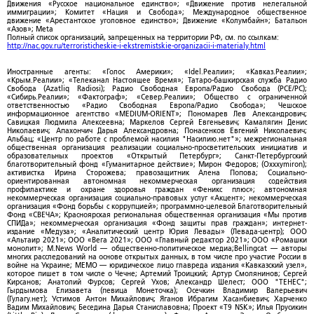
Движения «Русское национальное единство»; «Движение против нелегальной
иммиграции»; Комитет «Нация и Свобода»; Международное общественное
движение «Арестантское уголовное единство»; Движение «Колумбайн»; Батальон
«Азов»; Meta
Полный список организаций, запрещенных на территории РФ, см. по ссылкам:
http://nac.gov.ru/terroristicheskie-i-ekstremistskie-organizacii-i-materialy.html
Иностранные агенты: «Голос Америки»; «Idel.Реалии»; «Кавказ.Реалии»;
«Крым.Реалии»; «Телеканал Настоящее Время»; Татаро-башкирская служба Радио
Свобода (Azatliq Radiosi); Радио Свободная Европа/Радио Свобода (PCE/PC);
«Сибирь.Реалии»; «Фактограф»; «Север.Реалии»; Общество с ограниченной
ответственностью «Радио Свободная Европа/Радио Свобода»; Чешское
информационное агентство «MEDIUM-ORIENT»; Пономарев Лев Александрович;
Савицкая Людмила Алексеевна; Маркелов Сергей Евгеньевич; Камалягин Денис
Николаевич; Апахончич Дарья Александровна; Понасенков Евгений Николаевич;
Альбац; «Центр по работе с проблемой насилия "Насилию.нет"»; межрегиональная
общественная организация реализации социально-просветительских инициатив и
образовательных проектов «Открытый Петербург»; Санкт-Петербургский
благотворительный фонд «Гуманитарное действие»; Мирон Федоров; (Oxxxymiron);
активистка Ирина Сторожева; правозащитник Алена Попова; Социально-
ориентированная автономная некоммерческая организация содействия
профилактике и охране здоровья граждан «Феникс плюс»; автономная
некоммерческая организация социально-правовых услуг «Акцент»; некоммерческая
организация «Фонд борьбы с коррупцией»; программно-целевой Благотворительный
Фонд «СВЕЧА»; Красноярская региональная общественная организация «Мы против
СПИДа»; некоммерческая организация «Фонд защиты прав граждан»; интернет-
издание «Медуза»; «Аналитический центр Юрия Левады» (Левада-центр); ООО
«Альтаир 2021»; ООО «Вега 2021»; ООО «Главный редактор 2021»; ООО «Ромашки
монолит»; M.News World — общественно-политическое медиа;Bellingcat — авторы
многих расследований на основе открытых данных, в том числе про участие России в
войне на Украине; МЕМО — юридическое лицо главреда издания «Кавказский узел»,
которое пишет в том числе о Чечне; Артемий Троицкий; Артур Смолянинов; Сергей
Кирсанов; Анатолий Фурсов; Сергей Ухов; Александр Шелест; ООО "ТЕНЕС";
Гырдымова Елизавета (певица Монеточка); Осечкин Владимир Валерьевич
(Гулагу.нет); Устимов Антон Михайлович; Яганов Ибрагим Хасанбиевич; Харченко
Вадим Михайлович; Беседина Дарья Станиславовна; Проект «T9 NSK»; Илья Прусикин