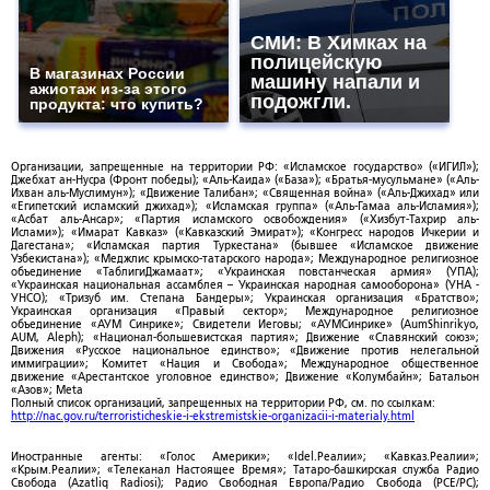
СМИ: В Химках на
полицейскую
В магазинах России
машину напали и
ажиотаж из-за этого
подожгли.
продукта: что купить?
Организации, запрещенные на территории РФ: «Исламское государство» («ИГИЛ»);
Джебхат ан-Нусра (Фронт победы); «Аль-Каида» («База»); «Братья-мусульмане» («Аль-
Ихван аль-Муслимун»); «Движение Талибан»; «Священная война» («Аль-Джихад» или
«Египетский исламский джихад»); «Исламская группа» («Аль-Гамаа аль-Исламия»);
«Асбат аль-Ансар»; «Партия исламского освобождения» («Хизбут-Тахрир аль-
Ислами»); «Имарат Кавказ» («Кавказский Эмират»); «Конгресс народов Ичкерии и
Дагестана»; «Исламская партия Туркестана» (бывшее «Исламское движение
Узбекистана»); «Меджлис крымско-татарского народа»; Международное религиозное
объединение «ТаблигиДжамаат»; «Украинская повстанческая армия» (УПА);
«Украинская национальная ассамблея – Украинская народная самооборона» (УНА -
УНСО); «Тризуб им. Степана Бандеры»; Украинская организация «Братство»;
Украинская организация «Правый сектор»; Международное религиозное
объединение «АУМ Синрике»; Свидетели Иеговы; «АУМСинрике» (AumShinrikyo,
AUM, Aleph); «Национал-большевистская партия»; Движение «Славянский союз»;
Движения «Русское национальное единство»; «Движение против нелегальной
иммиграции»; Комитет «Нация и Свобода»; Международное общественное
движение «Арестантское уголовное единство»; Движение «Колумбайн»; Батальон
«Азов»; Meta
Полный список организаций, запрещенных на территории РФ, см. по ссылкам:
http://nac.gov.ru/terroristicheskie-i-ekstremistskie-organizacii-i-materialy.html
Иностранные агенты: «Голос Америки»; «Idel.Реалии»; «Кавказ.Реалии»;
«Крым.Реалии»; «Телеканал Настоящее Время»; Татаро-башкирская служба Радио
Свобода (Azatliq Radiosi); Радио Свободная Европа/Радио Свобода (PCE/PC);