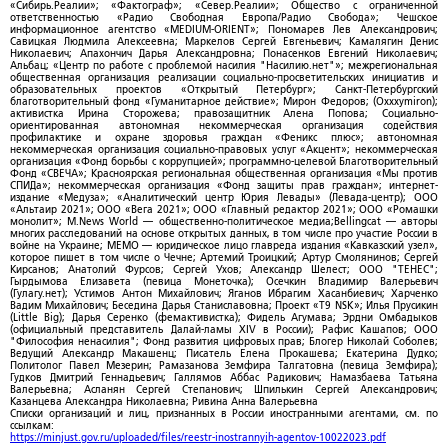
«Сибирь.Реалии»; «Фактограф»; «Север.Реалии»; Общество с ограниченной
ответственностью «Радио Свободная Европа/Радио Свобода»; Чешское
информационное агентство «MEDIUM-ORIENT»; Пономарев Лев Александрович;
Савицкая Людмила Алексеевна; Маркелов Сергей Евгеньевич; Камалягин Денис
Николаевич; Апахончич Дарья Александровна; Понасенков Евгений Николаевич;
Альбац; «Центр по работе с проблемой насилия "Насилию.нет"»; межрегиональная
общественная организация реализации социально-просветительских инициатив и
образовательных проектов «Открытый Петербург»; Санкт-Петербургский
благотворительный фонд «Гуманитарное действие»; Мирон Федоров; (Oxxxymiron);
активистка Ирина Сторожева; правозащитник Алена Попова; Социально-
ориентированная автономная некоммерческая организация содействия
профилактике и охране здоровья граждан «Феникс плюс»; автономная
некоммерческая организация социально-правовых услуг «Акцент»; некоммерческая
организация «Фонд борьбы с коррупцией»; программно-целевой Благотворительный
Фонд «СВЕЧА»; Красноярская региональная общественная организация «Мы против
СПИДа»; некоммерческая организация «Фонд защиты прав граждан»; интернет-
издание «Медуза»; «Аналитический центр Юрия Левады» (Левада-центр); ООО
«Альтаир 2021»; ООО «Вега 2021»; ООО «Главный редактор 2021»; ООО «Ромашки
монолит»; M.News World — общественно-политическое медиа;Bellingcat — авторы
многих расследований на основе открытых данных, в том числе про участие России в
войне на Украине; МЕМО — юридическое лицо главреда издания «Кавказский узел»,
которое пишет в том числе о Чечне; Артемий Троицкий; Артур Смолянинов; Сергей
Кирсанов; Анатолий Фурсов; Сергей Ухов; Александр Шелест; ООО "ТЕНЕС";
Гырдымова Елизавета (певица Монеточка); Осечкин Владимир Валерьевич
(Гулагу.нет); Устимов Антон Михайлович; Яганов Ибрагим Хасанбиевич; Харченко
Вадим Михайлович; Беседина Дарья Станиславовна; Проект «T9 NSK»; Илья Прусикин
(Little Big); Дарья Серенко (фемактивистка); Фидель Агумава; Эрдни Омбадыков
(официальный представитель Далай-ламы XIV в России); Рафис Кашапов; ООО
"Философия ненасилия"; Фонд развития цифровых прав; Блогер Николай Соболев;
Ведущий Александр Макашенц; Писатель Елена Прокашева; Екатерина Дудко;
Политолог Павел Мезерин; Рамазанова Земфира Талгатовна (певица Земфира);
Гудков Дмитрий Геннадьевич; Галлямов Аббас Радикович; Намазбаева Татьяна
Валерьевна; Асланян Сергей Степанович; Шпилькин Сергей Александрович;
Казанцева Александра Николаевна; Ривина Анна Валерьевна
Списки организаций и лиц, признанных в России иностранными агентами, см. по
ссылкам:
https://minjust.gov.ru/uploaded/files/reestr-inostrannyih-agentov-10022023.pdf