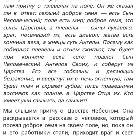
нам притчу о плевелах на поле. Он же сказал
им в ответ: сеющий доброе семя — есть Сын
Человеческий; поле есть мир; доброе семя, это
сыны Царствия, а плевелы — сыны лукавого;
враг, посеявший их, есть диавол; жатва есть
кончина века, а жнецы суть Ангелы. Посему как
собирают плевелы и огнем сжигают, так будет
при кончине века сего: пошлет Сын
Человеческий Ангелов Своих, и соберут из
Царства Его все соблазны и делающих
беззаконие, и ввергнут их в печь огненную; там
будет плач и скрежет зубов; тогда праведники
воссияют, как солнце, в Царстве Отца их. Кто
имеет уши слышать, да слышит!
Мы слышим притчу о Царстве Небесном. Она
раскрывается в рассказе о человеке, который
посеял доброе семя на своем поле, но, пока он
и его работники спали, приходит враг и сеет