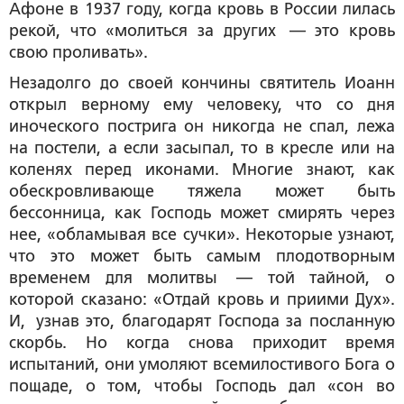
Афоне в 1937 году, когда кровь в России лилась
рекой, что «молиться за других — это кровь
свою проливать».
Незадолго до своей кончины святитель Иоанн
открыл верному ему человеку, что со дня
иноческого пострига он никогда не спал, лежа
на постели, а если засыпал, то в кресле или на
коленях перед иконами. Многие знают, как
обескровливающе тяжела может быть
бессонница, как Господь может смирять через
нее, «обламывая все сучки». Некоторые узнают,
что это может быть самым плодотворным
временем для молитвы — той тайной, о
которой сказано: «Отдай кровь и приими Дух».
И, узнав это, благодарят Господа за посланную
скорбь. Но когда снова приходит время
испытаний, они умоляют всемилостивого Бога о
пощаде, о том, чтобы Господь дал «сон во