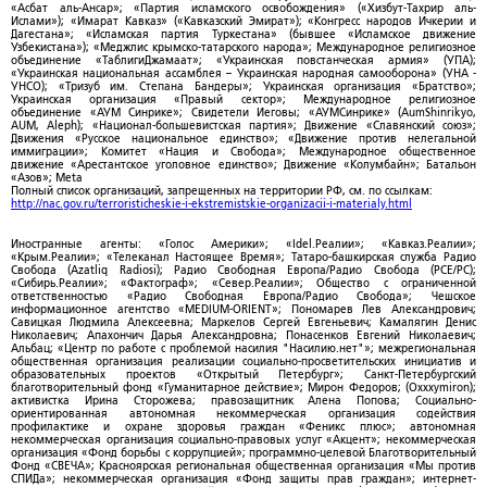
«Асбат аль-Ансар»; «Партия исламского освобождения» («Хизбут-Тахрир аль-
Ислами»); «Имарат Кавказ» («Кавказский Эмират»); «Конгресс народов Ичкерии и
Дагестана»; «Исламская партия Туркестана» (бывшее «Исламское движение
Узбекистана»); «Меджлис крымско-татарского народа»; Международное религиозное
объединение «ТаблигиДжамаат»; «Украинская повстанческая армия» (УПА);
«Украинская национальная ассамблея – Украинская народная самооборона» (УНА -
УНСО); «Тризуб им. Степана Бандеры»; Украинская организация «Братство»;
Украинская организация «Правый сектор»; Международное религиозное
объединение «АУМ Синрике»; Свидетели Иеговы; «АУМСинрике» (AumShinrikyo,
AUM, Aleph); «Национал-большевистская партия»; Движение «Славянский союз»;
Движения «Русское национальное единство»; «Движение против нелегальной
иммиграции»; Комитет «Нация и Свобода»; Международное общественное
движение «Арестантское уголовное единство»; Движение «Колумбайн»; Батальон
«Азов»; Meta
Полный список организаций, запрещенных на территории РФ, см. по ссылкам:
http://nac.gov.ru/terroristicheskie-i-ekstremistskie-organizacii-i-materialy.html
Иностранные агенты: «Голос Америки»; «Idel.Реалии»; «Кавказ.Реалии»;
«Крым.Реалии»; «Телеканал Настоящее Время»; Татаро-башкирская служба Радио
Свобода (Azatliq Radiosi); Радио Свободная Европа/Радио Свобода (PCE/PC);
«Сибирь.Реалии»; «Фактограф»; «Север.Реалии»; Общество с ограниченной
ответственностью «Радио Свободная Европа/Радио Свобода»; Чешское
информационное агентство «MEDIUM-ORIENT»; Пономарев Лев Александрович;
Савицкая Людмила Алексеевна; Маркелов Сергей Евгеньевич; Камалягин Денис
Николаевич; Апахончич Дарья Александровна; Понасенков Евгений Николаевич;
Альбац; «Центр по работе с проблемой насилия "Насилию.нет"»; межрегиональная
общественная организация реализации социально-просветительских инициатив и
образовательных проектов «Открытый Петербург»; Санкт-Петербургский
благотворительный фонд «Гуманитарное действие»; Мирон Федоров; (Oxxxymiron);
активистка Ирина Сторожева; правозащитник Алена Попова; Социально-
ориентированная автономная некоммерческая организация содействия
профилактике и охране здоровья граждан «Феникс плюс»; автономная
некоммерческая организация социально-правовых услуг «Акцент»; некоммерческая
организация «Фонд борьбы с коррупцией»; программно-целевой Благотворительный
Фонд «СВЕЧА»; Красноярская региональная общественная организация «Мы против
СПИДа»; некоммерческая организация «Фонд защиты прав граждан»; интернет-