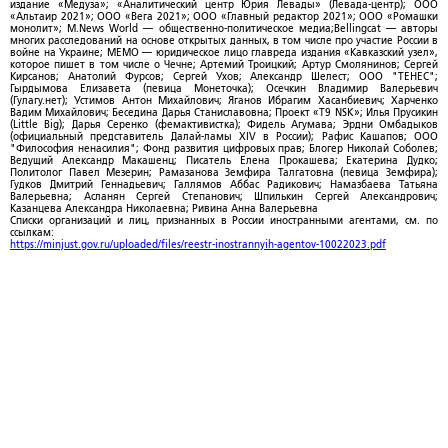
издание «Медуза»; «Аналитический центр Юрия Левады» (Левада-центр); ООО
«Альтаир 2021»; ООО «Вега 2021»; ООО «Главный редактор 2021»; ООО «Ромашки
монолит»; M.News World — общественно-политическое медиа;Bellingcat — авторы
многих расследований на основе открытых данных, в том числе про участие России в
войне на Украине; МЕМО — юридическое лицо главреда издания «Кавказский узел»,
которое пишет в том числе о Чечне; Артемий Троицкий; Артур Смолянинов; Сергей
Кирсанов; Анатолий Фурсов; Сергей Ухов; Александр Шелест; ООО "ТЕНЕС";
Гырдымова Елизавета (певица Монеточка); Осечкин Владимир Валерьевич
(Гулагу.нет); Устимов Антон Михайлович; Яганов Ибрагим Хасанбиевич; Харченко
Вадим Михайлович; Беседина Дарья Станиславовна; Проект «T9 NSK»; Илья Прусикин
(Little Big); Дарья Серенко (фемактивистка); Фидель Агумава; Эрдни Омбадыков
(официальный представитель Далай-ламы XIV в России); Рафис Кашапов; ООО
"Философия ненасилия"; Фонд развития цифровых прав; Блогер Николай Соболев;
Ведущий Александр Макашенц; Писатель Елена Прокашева; Екатерина Дудко;
Политолог Павел Мезерин; Рамазанова Земфира Талгатовна (певица Земфира);
Гудков Дмитрий Геннадьевич; Галлямов Аббас Радикович; Намазбаева Татьяна
Валерьевна; Асланян Сергей Степанович; Шпилькин Сергей Александрович;
Казанцева Александра Николаевна; Ривина Анна Валерьевна
Списки организаций и лиц, признанных в России иностранными агентами, см. по
ссылкам:
https://minjust.gov.ru/uploaded/files/reestr-inostrannyih-agentov-10022023.pdf