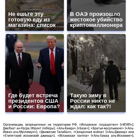
Не ешьте эту
В ОАЭ произошло
готовую еду из
жестокое убийство
магазина: список
криптомиллионера
Где будет встреча
Такую зиму в
президентов США
России никто не
и России: Европа?
ждал: как так?!
Организации, запрещенные на территории РФ: «Исламское государство» («ИГИЛ»);
Джебхат ан-Нусра (Фронт победы); «Аль-Каида» («База»); «Братья-мусульмане» («Аль-
Ихван аль-Муслимун»); «Движение Талибан»; «Священная война» («Аль-Джихад» или
«Египетский исламский джихад»); «Исламская группа» («Аль-Гамаа аль-Исламия»);