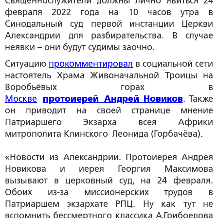
Священнослужители должны лично явиться 24
февраля 2022 года на 10 часов утра в
Синодальный суд первой инстанции Церкви
Александрии для разбирательства. В случае
неявки – они будут судимы заочно.
Ситуацию
прокомментировал
в социальной сети
настоятель Храма Живоначальной Троицы на
Воробьёвых горах в
Москве
протоиерей Андрей Новиков
. Также
он приводит на своей странице мнение
Патриаршего Экзарха всея Африки
митрополита Клинского Леонида (Горбачёва).
«Новости из Александрии. Протоиерея Андрея
Новикова и иерея Георгия Максимова
вызывают в церковный суд, на 24 февраля.
Обоих из-за миссионерских трудов в
Патриаршем экзархате РПЦ. Ну как тут не
вспомнить бессмертного классика А.Грибоедова