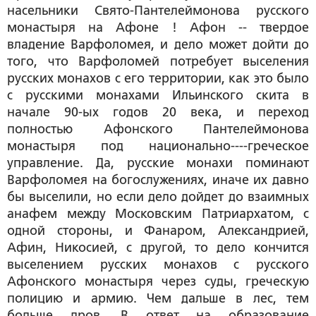
насельники Свято-Пантелеймонова русского
монастыря на Афоне ! Афон -- твердое
владение Варфоломея, и дело может дойти до
того, что Варфоломей потребует выселения
русских монахов с его территории, как это было
с русскими монахами Ильинского скита в
начале 90-ых годов 20 века, и переход
полностью Афонского Пантелеймонова
монастыря под национально----греческое
управление. Да, русские монахи поминают
Варфоломея на богослужениях, иначе их давно
бы выселили, но если дело дойдет до взаимных
анафем между Московским Патриархатом, с
одной стороны, и Фанаром, Александрией,
Афин, Никосией, с другой, то дело кончится
выселением русских монахов с русского
Афонского монастыря через суды, греческую
полицию и армию. Чем дальше в лес, тем
больше дров. В ответ на образование