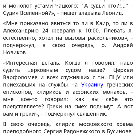
и монолог устами Чацкого: "А судьи кто?!..." -
Судия Вселенной?», - пишет владыка Леонид.
«Мне приказано явиться то ли в Каир, то ли в
Александрию 24 февраля к 10:00. Плевать я,
естественно, хотел на вызовы раскольников», -
подчеркнул, в свою очередь, о. Андрей
Новиков.
«Интересная деталь. Когда я говорил: надо
судить церковным судом нашей Церкви
Варфоломея и всех служивших с т.н. ПЦУ или
приехавших на службы на
Украину
греческих
епископов, клириков и афонских монахов, -
мне кое-то говорил: как вы себе это
представляете? Греки на смех подымут. А вот
вам и греки», - подчеркнул священник.
В свою очередь, клирик московского храма
преподобного Сергия Радонежского в Бусинове,