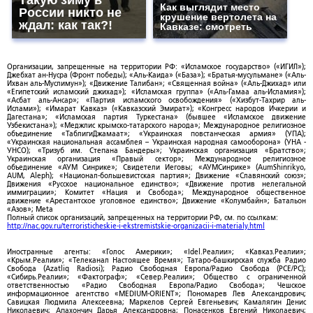
Такую зиму в
Как выглядит место
России никто не
крушение вертолета на
ждал: как так?!
Кавказе: смотреть
Организации, запрещенные на территории РФ: «Исламское государство» («ИГИЛ»);
Джебхат ан-Нусра (Фронт победы); «Аль-Каида» («База»); «Братья-мусульмане» («Аль-
Ихван аль-Муслимун»); «Движение Талибан»; «Священная война» («Аль-Джихад» или
«Египетский исламский джихад»); «Исламская группа» («Аль-Гамаа аль-Исламия»);
«Асбат аль-Ансар»; «Партия исламского освобождения» («Хизбут-Тахрир аль-
Ислами»); «Имарат Кавказ» («Кавказский Эмират»); «Конгресс народов Ичкерии и
Дагестана»; «Исламская партия Туркестана» (бывшее «Исламское движение
Узбекистана»); «Меджлис крымско-татарского народа»; Международное религиозное
объединение «ТаблигиДжамаат»; «Украинская повстанческая армия» (УПА);
«Украинская национальная ассамблея – Украинская народная самооборона» (УНА -
УНСО); «Тризуб им. Степана Бандеры»; Украинская организация «Братство»;
Украинская организация «Правый сектор»; Международное религиозное
объединение «АУМ Синрике»; Свидетели Иеговы; «АУМСинрике» (AumShinrikyo,
AUM, Aleph); «Национал-большевистская партия»; Движение «Славянский союз»;
Движения «Русское национальное единство»; «Движение против нелегальной
иммиграции»; Комитет «Нация и Свобода»; Международное общественное
движение «Арестантское уголовное единство»; Движение «Колумбайн»; Батальон
«Азов»; Meta
Полный список организаций, запрещенных на территории РФ, см. по ссылкам:
http://nac.gov.ru/terroristicheskie-i-ekstremistskie-organizacii-i-materialy.html
Иностранные агенты: «Голос Америки»; «Idel.Реалии»; «Кавказ.Реалии»;
«Крым.Реалии»; «Телеканал Настоящее Время»; Татаро-башкирская служба Радио
Свобода (Azatliq Radiosi); Радио Свободная Европа/Радио Свобода (PCE/PC);
«Сибирь.Реалии»; «Фактограф»; «Север.Реалии»; Общество с ограниченной
ответственностью «Радио Свободная Европа/Радио Свобода»; Чешское
информационное агентство «MEDIUM-ORIENT»; Пономарев Лев Александрович;
Савицкая Людмила Алексеевна; Маркелов Сергей Евгеньевич; Камалягин Денис
Николаевич; Апахончич Дарья Александровна; Понасенков Евгений Николаевич;