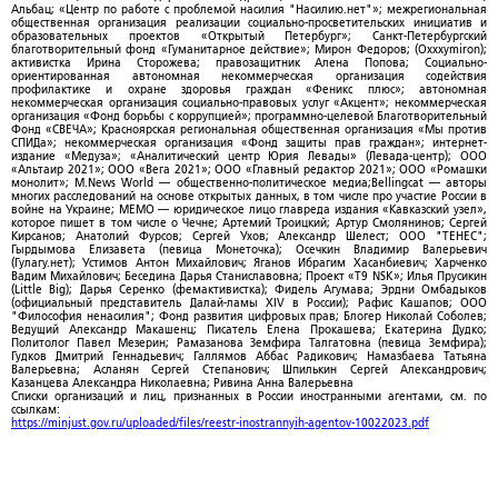
Альбац; «Центр по работе с проблемой насилия "Насилию.нет"»; межрегиональная
общественная организация реализации социально-просветительских инициатив и
образовательных проектов «Открытый Петербург»; Санкт-Петербургский
благотворительный фонд «Гуманитарное действие»; Мирон Федоров; (Oxxxymiron);
активистка Ирина Сторожева; правозащитник Алена Попова; Социально-
ориентированная автономная некоммерческая организация содействия
профилактике и охране здоровья граждан «Феникс плюс»; автономная
некоммерческая организация социально-правовых услуг «Акцент»; некоммерческая
организация «Фонд борьбы с коррупцией»; программно-целевой Благотворительный
Фонд «СВЕЧА»; Красноярская региональная общественная организация «Мы против
СПИДа»; некоммерческая организация «Фонд защиты прав граждан»; интернет-
издание «Медуза»; «Аналитический центр Юрия Левады» (Левада-центр); ООО
«Альтаир 2021»; ООО «Вега 2021»; ООО «Главный редактор 2021»; ООО «Ромашки
монолит»; M.News World — общественно-политическое медиа;Bellingcat — авторы
многих расследований на основе открытых данных, в том числе про участие России в
войне на Украине; МЕМО — юридическое лицо главреда издания «Кавказский узел»,
которое пишет в том числе о Чечне; Артемий Троицкий; Артур Смолянинов; Сергей
Кирсанов; Анатолий Фурсов; Сергей Ухов; Александр Шелест; ООО "ТЕНЕС";
Гырдымова Елизавета (певица Монеточка); Осечкин Владимир Валерьевич
(Гулагу.нет); Устимов Антон Михайлович; Яганов Ибрагим Хасанбиевич; Харченко
Вадим Михайлович; Беседина Дарья Станиславовна; Проект «T9 NSK»; Илья Прусикин
(Little Big); Дарья Серенко (фемактивистка); Фидель Агумава; Эрдни Омбадыков
(официальный представитель Далай-ламы XIV в России); Рафис Кашапов; ООО
"Философия ненасилия"; Фонд развития цифровых прав; Блогер Николай Соболев;
Ведущий Александр Макашенц; Писатель Елена Прокашева; Екатерина Дудко;
Политолог Павел Мезерин; Рамазанова Земфира Талгатовна (певица Земфира);
Гудков Дмитрий Геннадьевич; Галлямов Аббас Радикович; Намазбаева Татьяна
Валерьевна; Асланян Сергей Степанович; Шпилькин Сергей Александрович;
Казанцева Александра Николаевна; Ривина Анна Валерьевна
Списки организаций и лиц, признанных в России иностранными агентами, см. по
ссылкам:
https://minjust.gov.ru/uploaded/files/reestr-inostrannyih-agentov-10022023.pdf