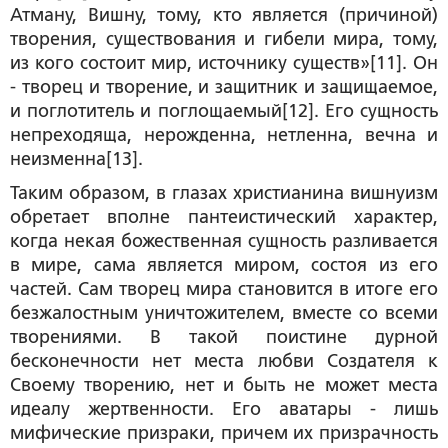
Атману, Вишну, тому, кто является (причиной)
творения, существования и гибели мира, тому,
из кого состоит мир, источнику существ»[11]. Он
- творец и творение, и защитник и защищаемое,
и поглотитель и поглощаемый[12]. Его сущность
непреходяща, нерожденна, нетленна, вечна и
неизменна[13].
Таким образом, в глазах христианина вишнуизм
обретает вполне пантеистический характер,
когда некая божественная сущность разливается
в мире, сама является миром, состоя из его
частей. Сам творец мира становится в итоге его
безжалостным уничтожителем, вместе со всеми
творениями. В такой поистине дурной
бесконечности нет места любви Создателя к
Своему творению, нет и быть не может места
идеалу жертвенности. Его аватары - лишь
мифические призраки, причем их призрачность