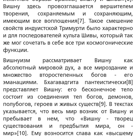
Вишну здесь провозглашается вершителем
творения, сохраняемым и сохраняющим,
имеющим все воплощения[7]. Такое смешение
свойств индуистской Тримурти было характерно
и для последователей культа Шивы, который так
же мог сочетать в себе все три космогонические
функции.
Вишнуизм рассматривает Вишну как
абсолютный мировой дух, а все мироздание и
множество второстепенных богов - его
эманациями. Бхагавадгита пантеистически[8]
представляет Вишну: его бесконечное тело
состоит из соединения тел богов, демонов,
полубогов, героев и живых существ[9]. В текстах
указывается, что весь мир возник от Вишну и
пребывает в нем, что «Вишну - творец
существования и предбытия мира, он -
мир»[10]. Ему возносится слава как «высшему