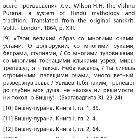
всего произведения .См.: Wilson H.H. The Vishnu
Purana: a system of Hindu mythology and
tradition. Translated from the original sanskrit.
Vol.I. - London, 1864, p. XIII.
[9] «Твой великий образ со многими очами,
устами, О долгорукий, со многими руками,
бедрами, ступнями, / Со многими туловищами,
со многими торчащими клыками узрев, миры
трепещут; я - также. Неба касаясь, / Ты сияешь
огромными, палящими очами, многоцветный,
разверзнув зевы; / Увидев Тебя таким, трепещет
до глубин моя душа, не нахожу ни решимости,
ни покоя, о Вишну!» (Бхагавадгита XI. 23-24).
[10] Вишну-пурана. Книга I, гл. 1, 35.
[11] Вишну-пурана. Книга I, гл. 2, 4.
[12] Вишну-пурана. Книга I, гл. 2, 64.