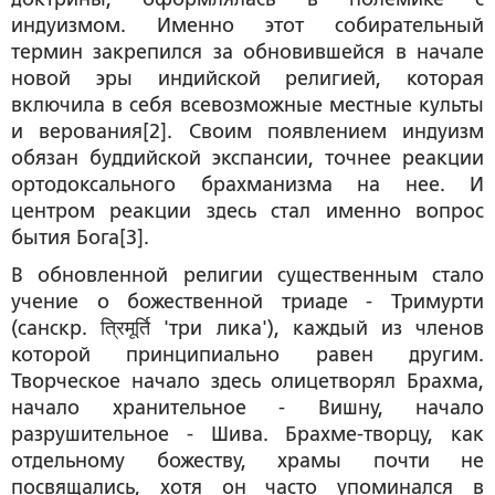
индуизмом. Именно этот собирательный
термин закрепился за обновившейся в начале
новой эры индийской религией, которая
включила в себя всевозможные местные культы
и верования[2]. Своим появлением индуизм
обязан буддийской экспансии, точнее реакции
ортодоксального брахманизма на нее. И
центром реакции здесь стал именно вопрос
бытия Бога[3].
В обновленной религии существенным стало
учение о божественной триаде - Тримурти
(санскр. त्रिमूर्ति 'три лика'), каждый из членов
которой принципиально равен другим.
Творческое начало здесь олицетворял Брахма,
начало хранительное - Вишну, начало
разрушительное - Шива. Брахме-творцу, как
отдельному божеству, храмы почти не
посвящались, хотя он часто упоминался в