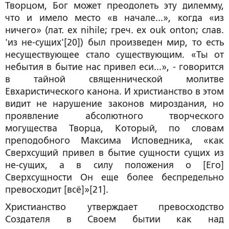
Творцом, Бог может преодолеть эту дилемму,
что и имело место «в начале...», когда «из
ничего» (лат. ex nihile; греч. ex ouk onton; слав.
'из не-сущих'[20]) был произведен мир, то есть
несуществующее стало существующим. «Ты от
небытия в бытие нас привел еси...», - говорится
в тайной священнической молитве
Евхаристического канона. И христианство в этом
видит не нарушение законов мироздания, но
проявление абсолютного творческого
могущества Творца, Который, по словам
преподобного Максима Исповедника, «как
Сверхсущий привел в бытие сущности сущих из
не-сущих, а в силу положения о [Его]
Сверхсущности Он еще более беспредельно
превосходит [всё]»[21].
Христианство утверждает превосходство
Создателя в Своем бытии как над