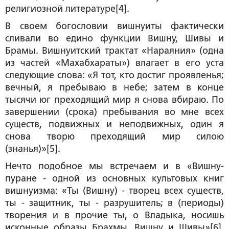
религиозной литературе[4].
В своем богословии вишнуиты фактически
сливали во едино функции Вишну, Шивы и
Брамы. Вишнуитский трактат «Нараяния» (одна
из частей «Махабхараты») влагает в его уста
следующие слова: «Я тот, кто достиг проявленья;
вечный, я пребываю в небе; затем в конце
тысячи юг преходящий мир я снова вбираю. По
завершении (срока) пребывания во мне всех
существ, подвижных и неподвижных, один я
снова творю преходящий мир силою
(знанья)»[5].
Нечто подобное мы встречаем и в «Вишну-
пуране - одной из основных культовых книг
вишнуизма: «Ты (Вишну) - творец всех существ,
ты - защитник, ты - разрушитель; в (периоды)
творения и в прочие ты, о Владыка, носишь
исконные образы Брахмы, Вишну и Шивы»[6].