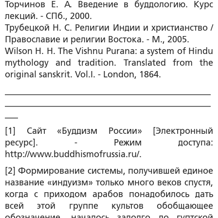
Торчинов Е. А. Введение в буддологию. Курс
лекций. - СПб., 2000.
Трубецкой Н. С. Религии Индии и христианство /
Православие и религии Востока. - М., 2005.
Wilson H. H. The Vishnu Purana: a system of Hindu
mythology and tradition. Translated from the
original sanskrit. Vol.I. - London, 1864.
_______________________________________________
_______________________________________________
___
[1] Сайт «Буддизм России» [Электронный
ресурс]. - Режим доступа:
http://www.buddhismofrussia.ru/.
[2] Формирование системы, получившей единое
название «индуизм» только много веков спустя,
когда с приходом арабов понадобилось дать
всей этой группе культов обобщающее
обозначение, началось задолго до гуптской