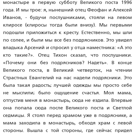
монастыре в первую субботу Великого поста 1996
года. И мы трое: я, нынешний отец Феофан и Алексей
Иванов, - будучи послушниками, стояли на левом
клиросе (клиросы тогда были внизу). Мы первыми
подошли приложиться к кресту. Естественно, мы шли
по солее, и были мы все без подрясников. Это увидел
владыка Арсений и спросил у отца наместника: «А это
кто такие?». Отец Тихон сказал, что послушники.
«Почему они без подрясников? Надеть». В конце
Великого поста, в Великий четверток, на чтении
Страстных Евангелий на нас надели подрясники. Это
была такая радость; лучшей одежды мы просто себе
не мыслили; было ощущение счастья. Моя мама,
отпустив меня в монастырь, сюда не ездила. Впервые
она попала сюда после Великого поста и Светлой
седмицы. Я стоял перед храмом уже в подряснике, а
мама заходила в монастырь, обходя храм с левой
стороны. Вышла с той стороны, где сейчас придел