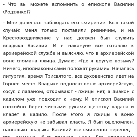
- Что вы можете вспомнить о епископе Василии
(Родзянко)?
- Мне довелось наблюдать его смирение. Был такой
случай: меня только поставили ризничим, и на
Крестовоздвижение у нас должен был служить
владыка Василий. И я накануне все готовлю к
архиерейской службе и выясняю, что в архиерейской
воне сломана лжица. Думаю: «Где я другую возьму?
Ничего, иподиаконы сами положат руками». Началась
литургия, время Трисвятого, все духовенство идет на
Горнее место. Владыке подносят воню архиерейскую,
сосуд с ладаном, открывают - лжицы нет, а диакон с
кадилом уже подходит к нему. И епископ Василий
спокойно берет чистыми руками щепотку ладана и
кладет в кадило. После этого я лжицы в воню
архиерейскую не забывал класть. Я был ошеломлен,
насколько владыка Василий все смиренно перенес, -