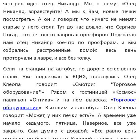
четырех идет отец Никандр. Мы к нему: «Отец
Никандр, здравствуйте! А мы к Вам, новые печки
посмотреть». А он и говорит, что ничего не менял:
старые у него стоят. Тут до нас дошло, что Сергиев
Посад - это не только лаврская просфорня. Подсказал
нам отец Никандр кое-что по просфорам, и мы
собрались расстроенные домой: весь день
проторчали в лавре, и все без толку.
Сели на станции на автобус, по дороге естественно
спали. Уже подъезжая к ВДНХ, проснулись. Отец
Клеопа говорит: «Смотри: "Торговое
оборудование"»! Рядом с гостиницей «Космос»
павильон «Оптика» и на нем вывеска: «
Торговое
оборудование
». Выходим из автобуса. Отец Клеопа
говорит: «Может, у них печки есть?». А времени уже
начало седьмого, пятница. Наверное, все уже
закрыто. Сам думаю с досадой: «Все равно день
потерян, не буду с отцом Клеопой спорить, сделаю,