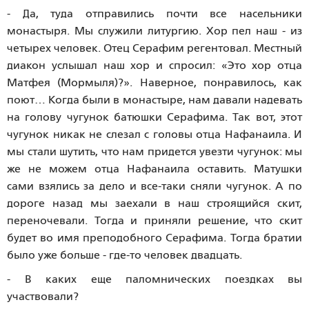
- Да, туда отправились почти все насельники
монастыря. Мы служили литургию. Хор пел наш - из
четырех человек. Отец Серафим регентовал. Местный
диакон услышал наш хор и спросил: «Это хор отца
Матфея (Мормыля)?». Наверное, понравилось, как
поют… Когда были в монастыре, нам давали надевать
на голову чугунок батюшки Серафима. Так вот, этот
чугунок никак не слезал с головы отца Нафанаила. И
мы стали шутить, что нам придется увезти чугунок: мы
же не можем отца Нафанаила оставить. Матушки
сами взялись за дело и все-таки сняли чугунок. А по
дороге назад мы заехали в наш строящийся скит,
переночевали. Тогда и приняли решение, что скит
будет во имя преподобного Серафима. Тогда братии
было уже больше - где-то человек двадцать.
- В каких еще паломнических поездках вы
участвовали?