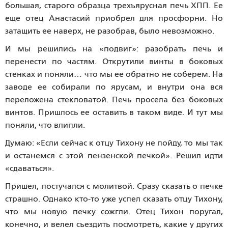
большая, старого образца трехъярусная печь ХПП. Ее
еще отец Анастасий приобрел для просфорни. Но
затащить ее наверх, не разобрав, было невозможно.
И мы решились на «подвиг»: разобрать печь и
перенести по частям. Открутили винты в боковых
стенках и поняли… что мы ее обратно не соберем. На
заводе ее собирали по ярусам, и внутри она вся
переложена стекловатой. Печь просела без боковых
винтов. Пришлось ее оставить в таком виде. И тут мы
поняли, что влипли.
Думаю: «Если сейчас к отцу Тихону не пойду, то мы так
и останемся с этой пензенской печкой». Решил идти
«сдаваться».
Пришел, постучался с молитвой. Сразу сказать о печке
страшно. Однако кто-то уже успел сказать отцу Тихону,
что мы новую печку сожгли. Отец Тихон поругал,
конечно, и велел съездить посмотреть, какие у других