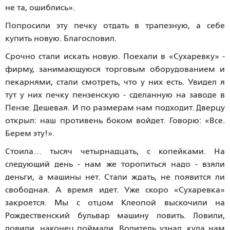
не та, ошиблись».
Попросили эту печку отдать в трапезную, а себе
купить новую. Благословил.
Срочно стали искать новую. Поехали в «Сухаревку» -
фирму, занимающуюся торговым оборудованием и
пекарнями, стали смотреть, что у них есть. Увидел я
тут у них печку пензенскую - сделанную на заводе в
Пензе. Дешевая. И по размерам нам подходит. Дверцу
открыл: наш противень боком войдет. Говорю: «Все.
Берем эту!».
Стоила… тысяч четырнадцать, с копейками. На
следующий день - нам же торопиться надо - взяли
деньги, а машины нет. Стали ждать, не появится ли
свободная. А время идет. Уже скоро «Сухаревка»
закроется. Мы с отцом Клеопой выскочили на
Рождественский бульвар машину ловить. Ловили,
ловили, наконец поймали. Водитель узнал, куда нам