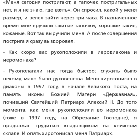
«Меня сегодня постригают, а тапочек постригальных
нет, и я не знаю, где взять». Он спросил, какой у меня
размер, и велел зайти через три часа. В назначенное
время мне вручили сшитые тапочки, хорошие такие,
кожаные. Вот так выручили меня. А после совершения
пострига я сразу выздоровел.
- Как скоро вас рукоположили в иеродиакона и
иеромонаха?
- Рукополагали нас тогда быстро: служить было
некому, мало было духовенства. Меня хиротонисал в
диаконы в 1997 году, в начале Великого поста, на
память иконы Божией Матери «Державная»,
почивший Святейший Патриарх Алексий II. До того
момента, как меня рукоположили во иеромонаха
(тоже в 1997 году, на Обрезание Господне), я
продолжал трудиться кладовщиком на книжном
складе. И опять хиротонисал меня Патриарх.