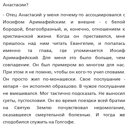
Анастасии?
- Отец Анастасий у меня почему-то ассоциировался с
Иосифом Аримафейским: и внешне - с белой
бородой, благообразный, и, конечно, отношением к
христианской жизни. Когда он преставился, мне
пришлось над ним читать Евангелие, и попалась
именно та глава, где упоминается Иосиф
Аримафейский. Для меня это было больше, чем
совпадение. Он был примером во многом для нас.
При этом я не помню, чтобы он кого-то учил словами.
Он просто жил по-монашески. Свое послушание -
келаря - он исполнял образцово. В чужое послушание
не вмешивался. Мог тактично подсказать. Не выносил
суеты, пустословия. Он во время поездки всей братии
на Святую Землю почувствовал недомогание,
оказавшееся смертельной болезнью. И тогда же
сподобился служить на Голгофе.