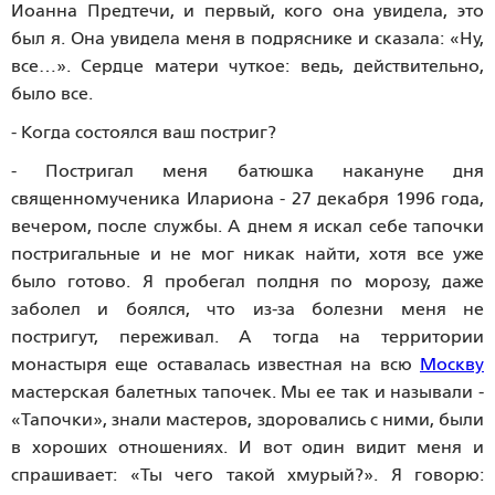
Иоанна Предтечи, и первый, кого она увидела, это
был я. Она увидела меня в подряснике и сказала: «Ну,
все…». Сердце матери чуткое: ведь, действительно,
было все.
- Когда состоялся ваш постриг?
- Постригал меня батюшка накануне дня
священномученика Илариона - 27 декабря 1996 года,
вечером, после службы. А днем я искал себе тапочки
постригальные и не мог никак найти, хотя все уже
было готово. Я пробегал полдня по морозу, даже
заболел и боялся, что из-за болезни меня не
постригут, переживал. А тогда на территории
монастыря еще оставалась известная на всю
Москву
мастерская балетных тапочек. Мы ее так и называли -
«Тапочки», знали мастеров, здоровались с ними, были
в хороших отношениях. И вот один видит меня и
спрашивает: «Ты чего такой хмурый?». Я говорю: