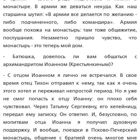
монастыре. В армии же деваться некуда. Как наш
старшина шутил: «В армии все делается по желанию -
либо подчиненного, либо командира». Армия
вообще похожа на монастырь: там тоже общежитие,
послушания. Незаметно пришло чувство, что
монастырь - это теперь мой дом.
- Батюшка, довелось ли вам общаться с
архимандритом Иоанном (Крестьянкиным)?
- С отцом Иоанном я лично не встречался. В свое
время отец Тихон отправил к нему, так как я очень
этого хотел и переживал непростой период. Но я уже
не смог попасть к отцу Иоанну: он плохо себя
чувствовал. Через Татьяну Сергеевну, его келейницу,
передал ему записку. Он ответил. И, безусловно, по
молитвам отца Иоанна я получил духовную
поддержку. И вообще, поездки в Псково-Печерский
монастырь, общение с братией очень многое мне