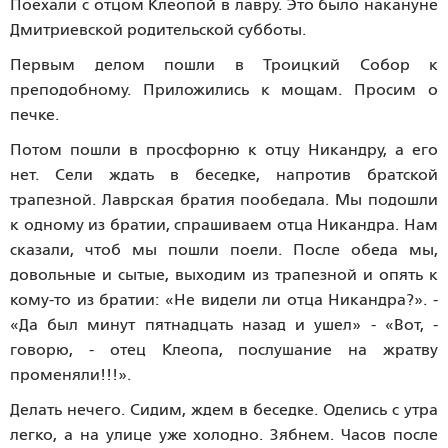
Поехали с отцом Клеопой в лавру. Это было накануне
Дмитриевской родительской субботы.
Первым делом пошли в Троицкий Собор к
преподобному. Приложились к мощам. Просим о
печке.
Потом пошли в просфорню к отцу Никандру, а его
нет. Сели ждать в беседке, напротив братской
трапезной. Лаврская братия пообедала. Мы подошли
к одному из братии, спрашиваем отца Никандра. Нам
сказали, чтоб мы пошли поели. После обеда мы,
довольные и сытые, выходим из трапезной и опять к
кому-то из братии: «Не видели ли отца Никандра?». -
«Да был минут пятнадцать назад и ушел» - «Вот, -
говорю, - отец Клеопа, послушание на жратву
променяли!!!».
Делать нечего. Сидим, ждем в беседке. Оделись с утра
легко, а на улице уже холодно. Зябнем. Часов после