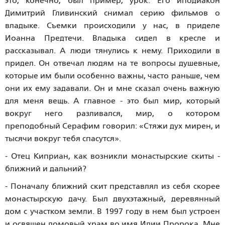
это, конечно, был пример, урок. Его иподиакон
Димитрий Гливинский снимал серию фильмов о
владыке. Съемки происходили у нас, в приделе
Иоанна Предтечи. Владыка сидел в кресле и
рассказывал. А люди тянулись к нему. Приходили в
придел. Он отвечал людям на те вопросы душевные,
которые им были особенно важны, часто раньше, чем
они их ему задавали. Он и мне сказал очень важную
для меня вещь. А главное - это был мир, который
вокруг него разливался, мир, о котором
преподобный Серафим говорил: «Стяжи дух мирен, и
тысячи вокруг тебя спасутся».
- Отец Киприан, как возникли монастырские скиты -
ближний и дальний?
- Поначалу ближний скит представлял из себя скорее
монастырскую дачу. Был двухэтажный, деревянный
дом с участком земли. В 1997 году в нем был устроен
и освящен домовый храм во имя Илии Пророка. Мне