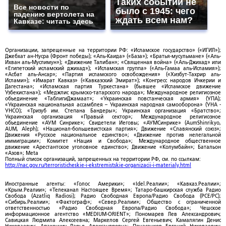
Таких событий не
Все новости по
было с 1945: чего
падению вертолета на
ждать всем нам?
Кавказе: читать здесь
Организации, запрещенные на территории РФ: «Исламское государство» («ИГИЛ»);
Джебхат ан-Нусра (Фронт победы); «Аль-Каида» («База»); «Братья-мусульмане» («Аль-
Ихван аль-Муслимун»); «Движение Талибан»; «Священная война» («Аль-Джихад» или
«Египетский исламский джихад»); «Исламская группа» («Аль-Гамаа аль-Исламия»);
«Асбат аль-Ансар»; «Партия исламского освобождения» («Хизбут-Тахрир аль-
Ислами»); «Имарат Кавказ» («Кавказский Эмират»); «Конгресс народов Ичкерии и
Дагестана»; «Исламская партия Туркестана» (бывшее «Исламское движение
Узбекистана»); «Меджлис крымско-татарского народа»; Международное религиозное
объединение «ТаблигиДжамаат»; «Украинская повстанческая армия» (УПА);
«Украинская национальная ассамблея – Украинская народная самооборона» (УНА -
УНСО); «Тризуб им. Степана Бандеры»; Украинская организация «Братство»;
Украинская организация «Правый сектор»; Международное религиозное
объединение «АУМ Синрике»; Свидетели Иеговы; «АУМСинрике» (AumShinrikyo,
AUM, Aleph); «Национал-большевистская партия»; Движение «Славянский союз»;
Движения «Русское национальное единство»; «Движение против нелегальной
иммиграции»; Комитет «Нация и Свобода»; Международное общественное
движение «Арестантское уголовное единство»; Движение «Колумбайн»; Батальон
«Азов»; Meta
Полный список организаций, запрещенных на территории РФ, см. по ссылкам:
http://nac.gov.ru/terroristicheskie-i-ekstremistskie-organizacii-i-materialy.html
Иностранные агенты: «Голос Америки»; «Idel.Реалии»; «Кавказ.Реалии»;
«Крым.Реалии»; «Телеканал Настоящее Время»; Татаро-башкирская служба Радио
Свобода (Azatliq Radiosi); Радио Свободная Европа/Радио Свобода (PCE/PC);
«Сибирь.Реалии»; «Фактограф»; «Север.Реалии»; Общество с ограниченной
ответственностью «Радио Свободная Европа/Радио Свобода»; Чешское
информационное агентство «MEDIUM-ORIENT»; Пономарев Лев Александрович;
Савицкая Людмила Алексеевна; Маркелов Сергей Евгеньевич; Камалягин Денис