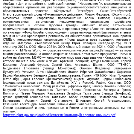
Николаевич; Апахончич Дарья Александровна; Понасенков Евгений Николаевич;
Альбац; «Центр по работе с проблемой насилия "Насилию.нет"»; межрегиональная
общественная организация реализации социально-просветительских инициатив и
образовательных проектов «Открытый Петербург»; Санкт-Петербургский
благотворительный фонд «Гуманитарное действие»; Мирон Федоров; (Oxxxymiron);
активистка Ирина Сторожева; правозащитник Алена Попова; Социально-
ориентированная автономная некоммерческая организация содействия
профилактике и охране здоровья граждан «Феникс плюс»; автономная
некоммерческая организация социально-правовых услуг «Акцент»; некоммерческая
организация «Фонд борьбы с коррупцией»; программно-целевой Благотворительный
Фонд «СВЕЧА»; Красноярская региональная общественная организация «Мы против
СПИДа»; некоммерческая организация «Фонд защиты прав граждан»; интернет-
издание «Медуза»; «Аналитический центр Юрия Левады» (Левада-центр); ООО
«Альтаир 2021»; ООО «Вега 2021»; ООО «Главный редактор 2021»; ООО «Ромашки
монолит»; M.News World — общественно-политическое медиа;Bellingcat — авторы
многих расследований на основе открытых данных, в том числе про участие России в
войне на Украине; МЕМО — юридическое лицо главреда издания «Кавказский узел»,
которое пишет в том числе о Чечне; Артемий Троицкий; Артур Смолянинов; Сергей
Кирсанов; Анатолий Фурсов; Сергей Ухов; Александр Шелест; ООО "ТЕНЕС";
Гырдымова Елизавета (певица Монеточка); Осечкин Владимир Валерьевич
(Гулагу.нет); Устимов Антон Михайлович; Яганов Ибрагим Хасанбиевич; Харченко
Вадим Михайлович; Беседина Дарья Станиславовна; Проект «T9 NSK»; Илья Прусикин
(Little Big); Дарья Серенко (фемактивистка); Фидель Агумава; Эрдни Омбадыков
(официальный представитель Далай-ламы XIV в России); Рафис Кашапов; ООО
"Философия ненасилия"; Фонд развития цифровых прав; Блогер Николай Соболев;
Ведущий Александр Макашенц; Писатель Елена Прокашева; Екатерина Дудко;
Политолог Павел Мезерин; Рамазанова Земфира Талгатовна (певица Земфира);
Гудков Дмитрий Геннадьевич; Галлямов Аббас Радикович; Намазбаева Татьяна
Валерьевна; Асланян Сергей Степанович; Шпилькин Сергей Александрович;
Казанцева Александра Николаевна; Ривина Анна Валерьевна
Списки организаций и лиц, признанных в России иностранными агентами, см. по
ссылкам:
https://minjust.gov.ru/uploaded/files/reestr-inostrannyih-agentov-10022023.pdf