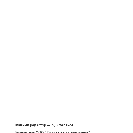
Главный редактор — А.Д.Степанов
Учредитель ООО "Русская народная линия"