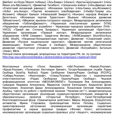
Джебхат ан-Нусра (Фронт победы); «Аль-Каида» («База»); «Братья-мусульмане» («Аль-
Ихван аль-Муслимун»); «Движение Талибан»; «Священная война» («Аль-Джихад» или
«Египетский исламский джихад»); «Исламская группа» («Аль-Гамаа аль-Исламия»);
«Асбат аль-Ансар»; «Партия исламского освобождения» («Хизбут-Тахрир аль-
Ислами»); «Имарат Кавказ» («Кавказский Эмират»); «Конгресс народов Ичкерии и
Дагестана»; «Исламская партия Туркестана» (бывшее «Исламское движение
Узбекистана»); «Меджлис крымско-татарского народа»; Международное религиозное
объединение «ТаблигиДжамаат»; «Украинская повстанческая армия» (УПА);
«Украинская национальная ассамблея – Украинская народная самооборона» (УНА -
УНСО); «Тризуб им. Степана Бандеры»; Украинская организация «Братство»;
Украинская организация «Правый сектор»; Международное религиозное
объединение «АУМ Синрике»; Свидетели Иеговы; «АУМСинрике» (AumShinrikyo,
AUM, Aleph); «Национал-большевистская партия»; Движение «Славянский союз»;
Движения «Русское национальное единство»; «Движение против нелегальной
иммиграции»; Комитет «Нация и Свобода»; Международное общественное
движение «Арестантское уголовное единство»; Движение «Колумбайн»; Батальон
«Азов»; Meta
Полный список организаций, запрещенных на территории РФ, см. по ссылкам:
http://nac.gov.ru/terroristicheskie-i-ekstremistskie-organizacii-i-materialy.html
Иностранные агенты: «Голос Америки»; «Idel.Реалии»; «Кавказ.Реалии»;
«Крым.Реалии»; «Телеканал Настоящее Время»; Татаро-башкирская служба Радио
Свобода (Azatliq Radiosi); Радио Свободная Европа/Радио Свобода (PCE/PC);
«Сибирь.Реалии»; «Фактограф»; «Север.Реалии»; Общество с ограниченной
ответственностью «Радио Свободная Европа/Радио Свобода»; Чешское
информационное агентство «MEDIUM-ORIENT»; Пономарев Лев Александрович;
Савицкая Людмила Алексеевна; Маркелов Сергей Евгеньевич; Камалягин Денис
Николаевич; Апахончич Дарья Александровна; Понасенков Евгений Николаевич;
Альбац; «Центр по работе с проблемой насилия "Насилию.нет"»; межрегиональная
общественная организация реализации социально-просветительских инициатив и
образовательных проектов «Открытый Петербург»; Санкт-Петербургский
благотворительный фонд «Гуманитарное действие»; Мирон Федоров; (Oxxxymiron);
активистка Ирина Сторожева; правозащитник Алена Попова; Социально-
ориентированная автономная некоммерческая организация содействия
профилактике и охране здоровья граждан «Феникс плюс»; автономная
некоммерческая организация социально-правовых услуг «Акцент»; некоммерческая