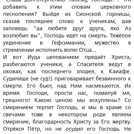
добавить к этим словам церковного
песнопения? Выйдя из Сионской горницы,
сказав последнее слово к ученикам, дав
заповедь: "да любите друг друга, яко Аз
возлюбил вы", Господь идёт на смерть. Тяжёлое
уединение в Гефсимании, мужество в
стремлении исполнить волю Отца...
И вот Иуда целованием предаёт Христа,
разбегаются ученики, а Спасителя ведут в
оковах, как последнего злодея, к Каиафе.
Судилище (не суд!) приговаривает безвинного к
смерти. Его бьют, над Ним насмехаются. Их
время. Господи, прости нас, помилуй мя,
грешного! Какою ценою мы искуплены? Со
смирением терпит Господь, и мы в храме со
свечами тоже в некотором роде являем
смирение, благодарность Христу за Его жертву.
Отрёкся Пётр, но не осудил его Господь. Не