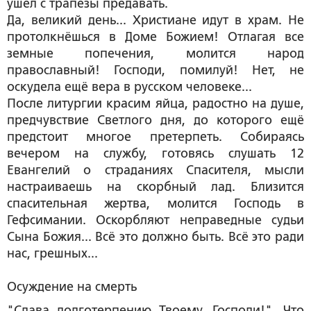
ушёл с трапезы предавать.
Да, великий день... Христиане идут в храм. Не
протолкнёшься в Доме Божием! Отлагая все
земные попечения, молится народ
православный! Господи, помилуй! Нет, не
оскудела ещё вера в русском человеке...
После литургии красим яйца, радостно на душе,
предчувствие Светлого дня, до которого ещё
предстоит многое претерпеть. Собираясь
вечером на службу, готовясь слушать 12
Евангелий о страданиях Спасителя, мысли
настраиваешь на скорбный лад. Близится
спасительная жертва, молится Господь в
Гефсимании. Оскорбляют неправедные судьи
Сына Божия... Всё это должно быть. Всё это ради
нас, грешных...
Осуждение на смерть
"Слава долготерпению Твоему, Господи!". Что