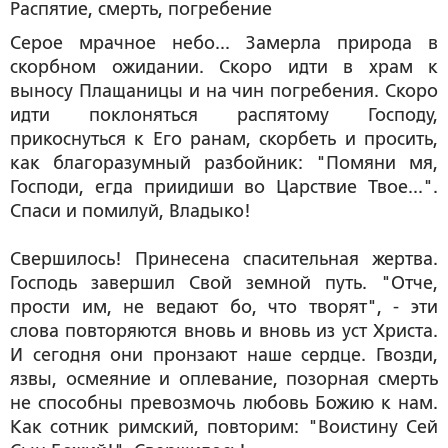
Распятие, смерть, погребение
Серое мрачное небо... Замерла природа в
скорбном ожидании. Скоро идти в храм к
выносу Плащаницы и на чин погребения. Скоро
идти поклоняться распятому Господу,
прикоснуться к Его ранам, скорбеть и просить,
как благоразумный разбойник: "Помяни мя,
Господи, егда приидиши во Царствие Твое...".
Спаси и помилуй, Владыко!
Свершилось! Принесена спасительная жертва.
Господь завершил Свой земной путь. "Отче,
прости им, не ведают бо, что творят", - эти
слова повторяются вновь и вновь из уст Христа.
И сегодня они пронзают наше сердце. Гвозди,
язвы, осмеяние и оплевание, позорная смерть
не способны превозмочь любовь Божию к нам.
Как сотник римский, повторим: "Воистину Сей