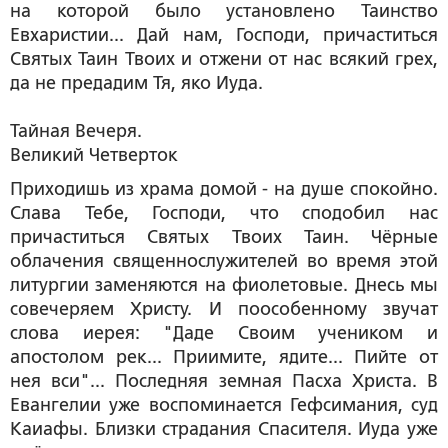
на которой было установлено Таинство
Евхаристии... Дай нам, Господи, причаститься
Святых Таин Твоих и отжени от нас всякий грех,
да не предадим Тя, яко Иуда.
Тайная Вечеря.
Великий Четверток
Приходишь из храма домой - на душе спокойно.
Слава Тебе, Господи, что сподобил нас
причаститься Святых Твоих Таин. Чёрные
облачения священнослужителей во время этой
литургии заменяются на фиолетовые. Днесь мы
совечеряем Христу. И поособенному звучат
слова иерея: "Даде Своим учеником и
апостолом рек... Приимите, ядите... Пийте от
нея вси"... Последняя земная Пасха Христа. В
Евангелии уже воспоминается Гефсимания, суд
Каиафы. Близки страдания Спасителя. Иуда уже