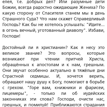
елея, т.е. добрых дел? Или разумные дети
Божии, всегда радостно ожидающие Жениха? По
какую сторону от Спасителя станем мы в день
Страшного Суда? Что нам скажет Справедливый
Господь? Как бы не хотелось услышать: "Идите...
в огонь вечный, уготованный диаволу". Избави,
Господи!
Достойный ли я христианин? Как я несу это
великое звание? Это вопросы, которые
возникают при чтении притчей Христа,
обращённых к апостолам и к нам, грешным.
Они звучат особенно актуально в тяжёлые дни
Страстной седмицы. И, хочется верить,
обращают нашу душу к Богу, помогают в борьбе
с грехом. "Горе вам, книжники и фарисеи,
лицемеры", - только ли об иудейских
законниках эти слова? Господи, очисти нас,
грешных, и помилуй! Приближаются страдания