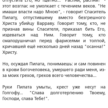
отпустить Его, но тщетно... "Распни, распни!" -
этот возглас не умолкает с течением веков. "Не
имаши власти надо Мною", - говорит Спаситель
Пилату, отпустившему вместо безгрешного
Христа убийцу Варраву. Говорит тому, кто, не
признав вины Спасителя, приказал бить Его,
издеваться над Ним. Говорит тому, кто
смалодушничал перед фарисеями и толпой,
кричавшей ещё несколько дней назад "осанна!"
Христу.
Но, осуждая Пилата, понимаешь: и сам повинен
в крови Богочеловека, умершего ради меня, из-
за моих грехов, грехов всего человечества...
Руки Пилата умыты, крест уже несут на
Голгофу... "Слава долготерпению Твоему,
Господи, слава Тебе!".