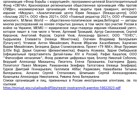
организация «Фонд борьбы с коррупцией»; программно-целевой Благотворительный
Фонд «СВЕЧА»; Красноярская региональная общественная организация «Мы против
СПИДа»; некоммерческая организация «Фонд защиты прав граждан»; интернет-
издание «Медуза»; «Аналитический центр Юрия Левады» (Левада-центр); ООО
«Альтаир 2021»; ООО «Вега 2021»; ООО «Главный редактор 2021»; ООО «Ромашки
монолит»; M.News World — общественно-политическое медиа;Bellingcat — авторы
многих расследований на основе открытых данных, в том числе про участие России в
войне на Украине; МЕМО — юридическое лицо главреда издания «Кавказский узел»,
которое пишет в том числе о Чечне; Артемий Троицкий; Артур Смолянинов; Сергей
Кирсанов; Анатолий Фурсов; Сергей Ухов; Александр Шелест; ООО "ТЕНЕС";
Гырдымова Елизавета (певица Монеточка); Осечкин Владимир Валерьевич
(Гулагу.нет); Устимов Антон Михайлович; Яганов Ибрагим Хасанбиевич; Харченко
Вадим Михайлович; Беседина Дарья Станиславовна; Проект «T9 NSK»; Илья Прусикин
(Little Big); Дарья Серенко (фемактивистка); Фидель Агумава; Эрдни Омбадыков
(официальный представитель Далай-ламы XIV в России); Рафис Кашапов; ООО
"Философия ненасилия"; Фонд развития цифровых прав; Блогер Николай Соболев;
Ведущий Александр Макашенц; Писатель Елена Прокашева; Екатерина Дудко;
Политолог Павел Мезерин; Рамазанова Земфира Талгатовна (певица Земфира);
Гудков Дмитрий Геннадьевич; Галлямов Аббас Радикович; Намазбаева Татьяна
Валерьевна; Асланян Сергей Степанович; Шпилькин Сергей Александрович;
Казанцева Александра Николаевна; Ривина Анна Валерьевна
Списки организаций и лиц, признанных в России иностранными агентами, см. по
ссылкам:
https://minjust.gov.ru/uploaded/files/reestr-inostrannyih-agentov-10022023.pdf