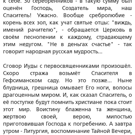
к себе. 30 серебренников - в такую сумму был
оценён Господь, Создатель мира, наш
Спаситель! Ужасно. Вообще сребролюбие -
корень всех зол, как учат святые отцы: "виждь,
имений рачителю", - обращается Церковь в
своём песнопении к каждому, страдающему
этим недугом. "Не в деньгах счастье" - так
говорит народная русская мудрость...
Сговор Иуды с первосвященниками произошёл.
Скоро стража возьмёт Спасителя в
Гефсиманском саду. Но это позже... Ныне
блудница, грешница омывает Его ноги, волосы
драгоценным миром. И, как сказал Спаситель, о
её поступке будут помнить христиане пока стоит
этот мир. Воистину блаженна та женщина,
жертвою своей, верою, милостью
приготовившая Господа к погребению. А завтра
утром - Литургия, воспоминание Тайной Вечери,