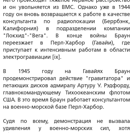
него происходит тяжелое нервное расстройство
и он увольняется из ВМС. Однако уже в 1944
году он вновь возвращается к работе в качестве
консультанта по радиолокации (Беррбэнк,
Калифорния) в подразделении компании
"Локхид"-"Вега". В конце войны Браун
переезжает в Перл-Харбор (Гавайи), где
приступает к интенсивным работам в области
электрогравиации [ix].
В 1945 году на Гавайях Браун
продемонстрировал действие "гравитатора" и
летающих дисков адмиралу Артуру У. Рэдфорду,
главнокомандующему Тихоокеанским флотом
США. В это время Браун работает консультантом
на военно-морской базе Перл-Харбор.
Судя по всему, демонстрация не вызвала
удивления у военно-морских сил, хотя