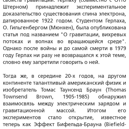
свойств гравитации. Герлаху (совместно с Отто
Штерном) принадлежит экспериментальное
доказательство существования спина электрона,
датированное 1922 годом. Студентом Герлаха,
О. Гильгенбергом (Мюнхен), была опубликована
статья под названием "О гравитации, вихревых
потоках и волнах во вращающейся среде".
Однако после войны и до самой смерти в 1979
году Герлах ни разу не возвращался к этой теме,
словно ему запретили говорить о ней.
Тогда же, в середине 20-х годов, на другом
континенте талантливый американский физик и
изобретатель Томас Таунсенд Браун (Thomas
Townsend Brown, 1905-1985) обнаружил
взаимосвязь между электрическим зарядом и
гравитационной массой. Итогом его
экспериментов стало открытие, известное
теперь как Эффект Бифельда-Брауна (Biefield-