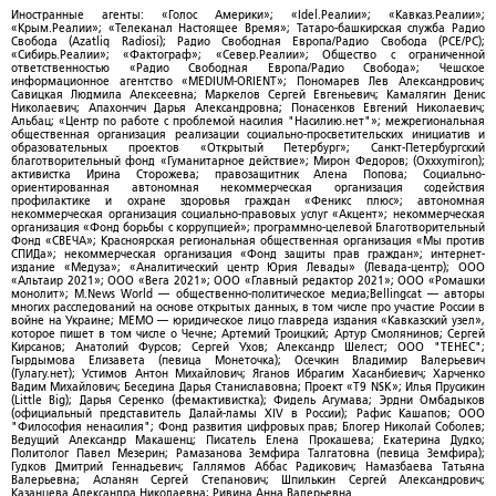
Иностранные агенты: «Голос Америки»; «Idel.Реалии»; «Кавказ.Реалии»;
«Крым.Реалии»; «Телеканал Настоящее Время»; Татаро-башкирская служба Радио
Свобода (Azatliq Radiosi); Радио Свободная Европа/Радио Свобода (PCE/PC);
«Сибирь.Реалии»; «Фактограф»; «Север.Реалии»; Общество с ограниченной
ответственностью «Радио Свободная Европа/Радио Свобода»; Чешское
информационное агентство «MEDIUM-ORIENT»; Пономарев Лев Александрович;
Савицкая Людмила Алексеевна; Маркелов Сергей Евгеньевич; Камалягин Денис
Николаевич; Апахончич Дарья Александровна; Понасенков Евгений Николаевич;
Альбац; «Центр по работе с проблемой насилия "Насилию.нет"»; межрегиональная
общественная организация реализации социально-просветительских инициатив и
образовательных проектов «Открытый Петербург»; Санкт-Петербургский
благотворительный фонд «Гуманитарное действие»; Мирон Федоров; (Oxxxymiron);
активистка Ирина Сторожева; правозащитник Алена Попова; Социально-
ориентированная автономная некоммерческая организация содействия
профилактике и охране здоровья граждан «Феникс плюс»; автономная
некоммерческая организация социально-правовых услуг «Акцент»; некоммерческая
организация «Фонд борьбы с коррупцией»; программно-целевой Благотворительный
Фонд «СВЕЧА»; Красноярская региональная общественная организация «Мы против
СПИДа»; некоммерческая организация «Фонд защиты прав граждан»; интернет-
издание «Медуза»; «Аналитический центр Юрия Левады» (Левада-центр); ООО
«Альтаир 2021»; ООО «Вега 2021»; ООО «Главный редактор 2021»; ООО «Ромашки
монолит»; M.News World — общественно-политическое медиа;Bellingcat — авторы
многих расследований на основе открытых данных, в том числе про участие России в
войне на Украине; МЕМО — юридическое лицо главреда издания «Кавказский узел»,
которое пишет в том числе о Чечне; Артемий Троицкий; Артур Смолянинов; Сергей
Кирсанов; Анатолий Фурсов; Сергей Ухов; Александр Шелест; ООО "ТЕНЕС";
Гырдымова Елизавета (певица Монеточка); Осечкин Владимир Валерьевич
(Гулагу.нет); Устимов Антон Михайлович; Яганов Ибрагим Хасанбиевич; Харченко
Вадим Михайлович; Беседина Дарья Станиславовна; Проект «T9 NSK»; Илья Прусикин
(Little Big); Дарья Серенко (фемактивистка); Фидель Агумава; Эрдни Омбадыков
(официальный представитель Далай-ламы XIV в России); Рафис Кашапов; ООО
"Философия ненасилия"; Фонд развития цифровых прав; Блогер Николай Соболев;
Ведущий Александр Макашенц; Писатель Елена Прокашева; Екатерина Дудко;
Политолог Павел Мезерин; Рамазанова Земфира Талгатовна (певица Земфира);
Гудков Дмитрий Геннадьевич; Галлямов Аббас Радикович; Намазбаева Татьяна
Валерьевна; Асланян Сергей Степанович; Шпилькин Сергей Александрович;
Казанцева Александра Николаевна; Ривина Анна Валерьевна