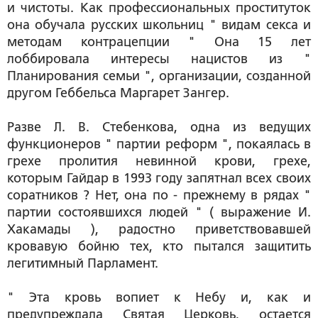
и чистоты. Как профессиональных проституток
она обучала русских школьниц " видам секса и
методам контрацепции " Она 15 лет
лоббировала интересы нацистов из "
Планирования семьи ", организации, созданной
другом Геббельса Маргарет Зангер.
Разве Л. В. Стебенкова, одна из ведущих
функционеров " партии реформ ", покаялась в
грехе пролития невинной крови, грехе,
которым Гайдар в 1993 году запятнал всех своих
соратников ? Нет, она по - прежнему в рядах "
партии состоявшихся людей " ( выражение И.
Хакамады ), радостно приветствовавшей
кровавую бойню тех, кто пытался защитить
легитимный Парламент.
" Эта кровь вопиет к Небу и, как и
предупреждала Святая Церковь, остается