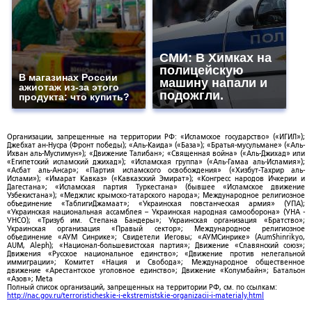
СМИ: В Химках на
полицейскую
В магазинах России
машину напали и
ажиотаж из-за этого
подожгли.
продукта: что купить?
Организации, запрещенные на территории РФ: «Исламское государство» («ИГИЛ»);
Джебхат ан-Нусра (Фронт победы); «Аль-Каида» («База»); «Братья-мусульмане» («Аль-
Ихван аль-Муслимун»); «Движение Талибан»; «Священная война» («Аль-Джихад» или
«Египетский исламский джихад»); «Исламская группа» («Аль-Гамаа аль-Исламия»);
«Асбат аль-Ансар»; «Партия исламского освобождения» («Хизбут-Тахрир аль-
Ислами»); «Имарат Кавказ» («Кавказский Эмират»); «Конгресс народов Ичкерии и
Дагестана»; «Исламская партия Туркестана» (бывшее «Исламское движение
Узбекистана»); «Меджлис крымско-татарского народа»; Международное религиозное
объединение «ТаблигиДжамаат»; «Украинская повстанческая армия» (УПА);
«Украинская национальная ассамблея – Украинская народная самооборона» (УНА -
УНСО); «Тризуб им. Степана Бандеры»; Украинская организация «Братство»;
Украинская организация «Правый сектор»; Международное религиозное
объединение «АУМ Синрике»; Свидетели Иеговы; «АУМСинрике» (AumShinrikyo,
AUM, Aleph); «Национал-большевистская партия»; Движение «Славянский союз»;
Движения «Русское национальное единство»; «Движение против нелегальной
иммиграции»; Комитет «Нация и Свобода»; Международное общественное
движение «Арестантское уголовное единство»; Движение «Колумбайн»; Батальон
«Азов»; Meta
Полный список организаций, запрещенных на территории РФ, см. по ссылкам:
http://nac.gov.ru/terroristicheskie-i-ekstremistskie-organizacii-i-materialy.html